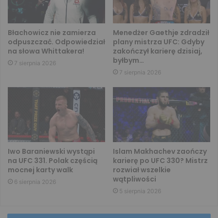
Błachowicz nie zamierza
Menedżer Gaethje zdradził
odpuszczać. Odpowiedział
plany mistrza UFC: Gdyby
na słowa Whittakera!
zakończył karierę dzisiaj,
byłbym…
7 sierpnia 2026
7 sierpnia 2026
Iwo Baraniewski wystąpi
Islam Makhachev zaończy
na UFC 331. Polak częścią
karierę po UFC 330? Mistrz
mocnej karty walk
rozwiał wszelkie
wątpliwości
6 sierpnia 2026
5 sierpnia 2026