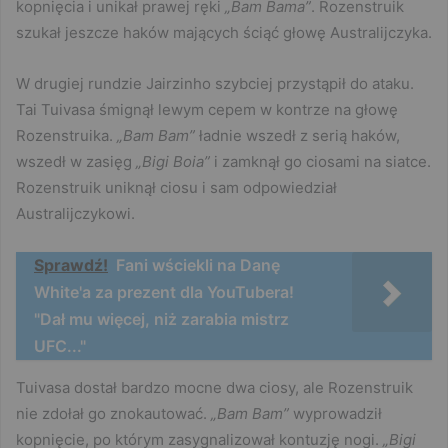
kopnięcia i unikał prawej ręki
„Bam Bama”
. Rozenstruik
szukał jeszcze haków mających ściąć głowę Australijczyka.
W drugiej rundzie Jairzinho szybciej przystąpił do ataku.
Tai Tuivasa śmignął lewym cepem w kontrze na głowę
Rozenstruika.
„Bam Bam”
ładnie wszedł z serią haków,
wszedł w zasięg
„Bigi Boia”
i zamknął go ciosami na siatce.
Rozenstruik uniknął ciosu i sam odpowiedział
Australijczykowi.
Sprawdź!
Fani wściekli na Danę
White'a za prezent dla YouTubera!
"Dał mu więcej, niż zarabia mistrz
UFC..."
Tuivasa dostał bardzo mocne dwa ciosy, ale Rozenstruik
nie zdołał go znokautować.
„Bam Bam”
wyprowadził
kopnięcie, po którym zasygnalizował kontuzję nogi.
„Bigi