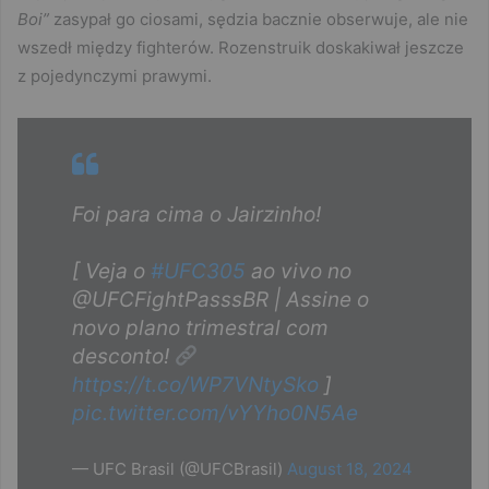
Boi”
zasypał go ciosami, sędzia bacznie obserwuje, ale nie
wszedł między fighterów. Rozenstruik doskakiwał jeszcze
z pojedynczymi prawymi.
Foi para cima o Jairzinho!
[ Veja o
#UFC305
ao vivo no
@UFCFightPasssBR | Assine o
novo plano trimestral com
desconto!
https://t.co/WP7VNtySko
]
pic.twitter.com/vYYho0N5Ae
— UFC Brasil (@UFCBrasil)
August 18, 2024