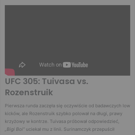
UFC 305: Tuivasa vs.
Rozenstruik
Pierwsza runda zaczęła się oczywiście od badawczych low
kicków, ale Rozenstruik szybko polował na długi, prawy
krzyżowy w kontrze. Tuivasa próbował odpowiedzieć,
„Bigi Boi”
uciekał mu z linii. Surinamczyk przepuścił