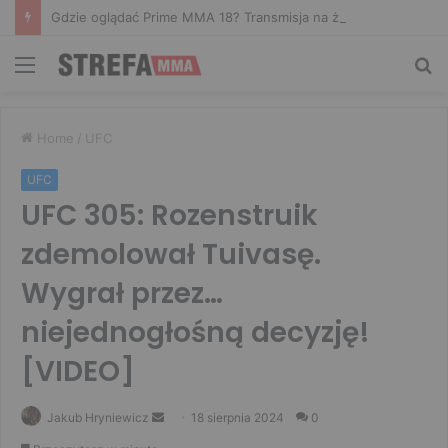
Gdzie oglądać Prime MMA 18? Transmisja na żywo
Menu
Sz
Home
/
UFC
UFC
UFC 305: Rozenstruik
zdemolował Tuivasę.
Wygrał przez…
niejednogłośną decyzję!
[VIDEO]
Send
Jakub Hryniewicz
18 sierpnia 2024
0
an