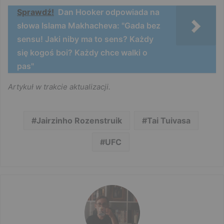
Sprawdź!
Dan Hooker odpowiada na
słowa Islama Makhacheva: "Gada bez
sensu! Jaki niby ma to sens? Każdy
się kogoś boi? Każdy chce walki o
pas"
Artykuł w trakcie aktualizacji.
Jairzinho Rozenstruik
Tai Tuivasa
UFC