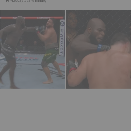
Przeczytasz w minutę
email