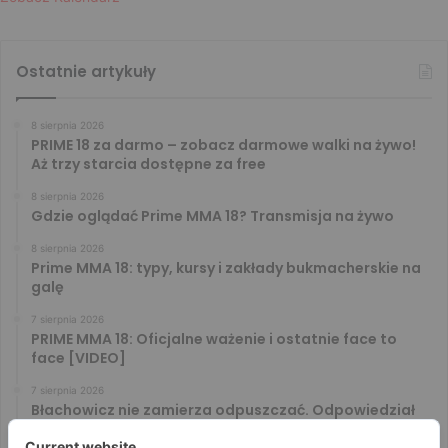
Ostatnie artykuły
8 sierpnia 2026
PRIME 18 za darmo – zobacz darmowe walki na żywo!
Aż trzy starcia dostępne za free
8 sierpnia 2026
Gdzie oglądać Prime MMA 18? Transmisja na żywo
8 sierpnia 2026
Prime MMA 18: typy, kursy i zakłady bukmacherskie na
galę
7 sierpnia 2026
PRIME MMA 18: Oficjalne ważenie i ostatnie face to
face [VIDEO]
7 sierpnia 2026
Błachowicz nie zamierza odpuszczać. Odpowiedział
na słowa Whittakera!