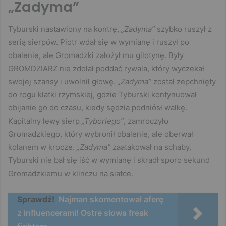
„Zadyma”
Tyburski nastawiony na kontrę,
„Zadyma”
szybko ruszył z
serią sierpów. Piotr wdał się w wymianę i ruszył po
obalenie, ale Gromadzki założył mu gilotynę. Były
GROMDZIARZ nie zdołał poddać rywala, który wyczekał
swojej szansy i uwolnił głowę.
„Zadyma”
został zepchnięty
do rogu klatki rzymskiej, gdzie Tyburski kontynuował
obijanie go do czasu, kiedy sędzia podniósł walkę.
Kapitalny lewy sierp
„Tyboriego”
, zamroczyło
Gromadzkiego, który wybronił obalenie, ale oberwał
kolanem w krocze.
„Zadyma”
zaatakował na schaby,
Tyburski nie bał się iść w wymianę i skradł sporo sekund
Gromadzkiemu w klinczu na siatce.
Sprawdź!
Najman skomentował aferę
z influencerami! Ostre słowa freak