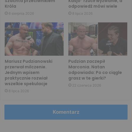
Szachta przeciwnikiem
Kasjo” rzucił wyzwanie, a
Króla
odpowiedź mówi wiele
6 sierpnia 2026
8 lipca 2026
Mariusz Pudzianowski
Pudzian zaczepił
przerwał milczenie.
Marconia. Natan
Jednym wpisem
odpowiada: Po co ciągle
praktycznie rozwiał
grasz w te gierki?
wszelkie spekulacje
22 czerwca 2026
8 lipca 2026
Komentarz