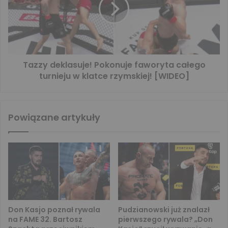
Tazzy deklasuje! Pokonuje faworyta całego
turnieju w klatce rzymskiej! [WIDEO]
Powiązane artykuły
Don Kasjo poznał rywala
Pudzianowski już znalazł
na FAME 32. Bartosz
pierwszego rywala? „Don