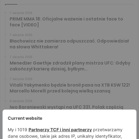
7 sierpnia 2026
PRIME MMA 18: Oficjalne ważenie i ostatnie face to
face [VIDEO]
7 sierpnia 2026
Błachowicz nie zamierza odpuszczać. Odpowiedział
na słowa Whittakera!
7 sierpnia 2026
Menedżer Gaethje zdradził plany mistrza UFC: Gdyby
zakończył karierę dzisiaj, byłbym…
7 sierpnia 2026
Vitalii Yakymenko będzie bronił pasa na XTB KSW 122!
Marcello Morelli przed kolejną wielką szansą
6 sierpnia 2026
Iwo Baraniewski wystąpi na UFC 331. Polak częścią
mocnej karty walk
6 sierpnia 2026
Don Kasjo poznał rywala na FAME 32. Bartosz Szachta
przeciwnikiem Króla