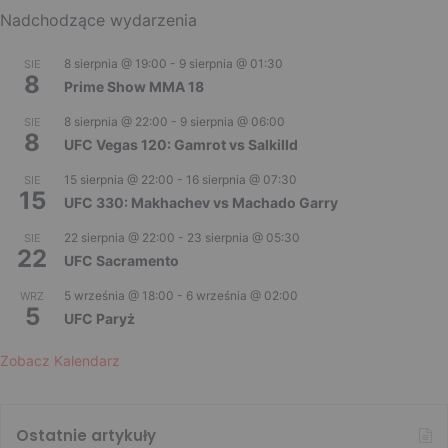
Nadchodzące wydarzenia
8 sierpnia @ 19:00
-
9 sierpnia @ 01:30
SIE
8
Prime Show MMA 18
8 sierpnia @ 22:00
-
9 sierpnia @ 06:00
SIE
8
UFC Vegas 120: Gamrot vs Salkilld
15 sierpnia @ 22:00
-
16 sierpnia @ 07:30
SIE
15
UFC 330: Makhachev vs Machado Garry
22 sierpnia @ 22:00
-
23 sierpnia @ 05:30
SIE
22
UFC Sacramento
5 września @ 18:00
-
6 września @ 02:00
WRZ
5
UFC Paryż
Zobacz Kalendarz
Ostatnie artykuły