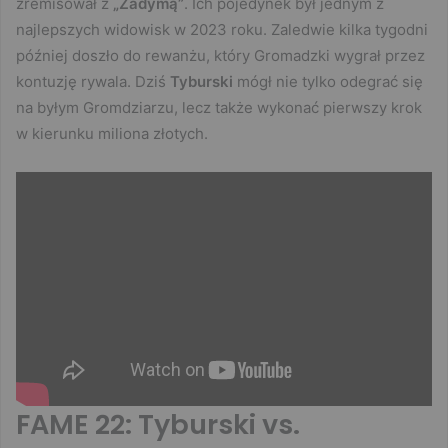
zremisował z
„Zadymą”
. Ich pojedynek był jednym z
najlepszych widowisk w 2023 roku. Zaledwie kilka tygodni
później doszło do rewanżu, który Gromadzki wygrał przez
kontuzję rywala. Dziś
Tyburski
mógł nie tylko odegrać się
na byłym Gromdziarzu, lecz także wykonać pierwszy krok
w kierunku miliona złotych.
FAME 22: Tyburski vs.