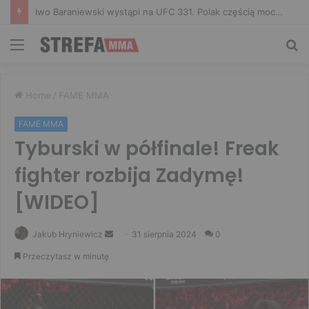
Don Kasjo poznał rywala na FAME 32. Bartosz Szachta przeciwnikiem Króla
Menu
Sz
Home
/
FAME MMA
FAME MMA
Tyburski w półfinale! Freak
fighter rozbija Zadymę!
[WIDEO]
Send
Jakub Hryniewicz
31 sierpnia 2024
0
an
Przeczytasz w minutę
email