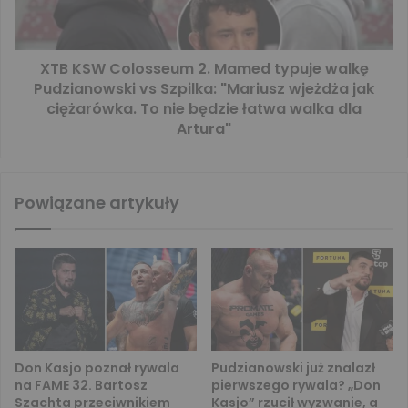
XTB KSW Colosseum 2. Mamed typuje walkę
Pudzianowski vs Szpilka: "Mariusz wjeżdża jak
ciężarówka. To nie będzie łatwa walka dla
Artura"
Powiązane artykuły
Don Kasjo poznał rywala
Pudzianowski już znalazł
na FAME 32. Bartosz
pierwszego rywala? „Don
Szachta przeciwnikiem
Kasjo” rzucił wyzwanie, a