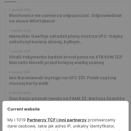
7 sierpnia 2026
Błachowicz nie zamierza odpuszczać. Odpowiedział
na słowa Whittakera!
7 sierpnia 2026
Menedżer Gaethje zdradził plany mistrza UFC: Gdyby
zakończył karierę dzisiaj, byłbym…
7 sierpnia 2026
Vitalii Yakymenko będzie bronił pasa na XTB KSW 122!
Marcello Morelli przed kolejną wielką szansą
6 sierpnia 2026
Iwo Baraniewski wystąpi na UFC 331. Polak częścią
mocnej karty walk
6 sierpnia 2026
Don Kasjo poznał rywala na FAME 32. Bartosz Szachta
przeciwnikiem Króla
6 sierpnia 2026
Niepokonany Włodarczyk zawalczy o ranking! Na XTB
KSW 122 zmierzy się z Paivą