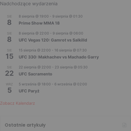
Nadchodzące wydarzenia
8 sierpnia @ 19:00
-
9 sierpnia @ 01:30
SIE
8
Prime Show MMA 18
8 sierpnia @ 22:00
-
9 sierpnia @ 06:00
SIE
8
UFC Vegas 120: Gamrot vs Salkilld
15 sierpnia @ 22:00
-
16 sierpnia @ 07:30
SIE
15
UFC 330: Makhachev vs Machado Garry
22 sierpnia @ 22:00
-
23 sierpnia @ 05:30
SIE
22
UFC Sacramento
5 września @ 18:00
-
6 września @ 02:00
WRZ
5
UFC Paryż
Zobacz Kalendarz
Ostatnie artykuły