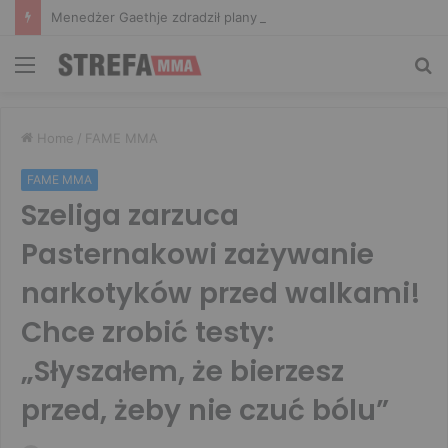
Menedżer Gaethje zdradził plany mistrza UFC: Gdyby zakończył karierę dzisiaj, byłbym…
Menu
Sz
Home
/
FAME MMA
FAME MMA
Szeliga zarzuca
Pasternakowi zażywanie
narkotyków przed walkami!
Chce zrobić testy:
„Słyszałem, że bierzesz
przed, żeby nie czuć bólu”