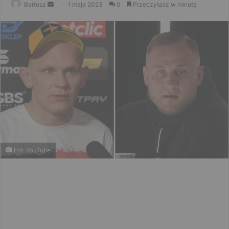
Send
Bartosz
1 maja 2023
0
Przeczytasz w minutę
an
email
Fot. YouTube