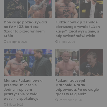
Don Kasjo poznał rywala
Pudzianowski już znalazł
na FAME 32. Bartosz
pierwszego rywala? „Don
Szachta przeciwnikiem
Kasjo” rzucił wyzwanie, a
Króla
odpowiedź mówi wiele
6 sierpnia 2026
8 lipca 2026
Mariusz Pudzianowski
Pudzian zaczepił
przerwał milczenie.
Marconia. Natan
Jednym wpisem
odpowiada: Po co ciągle
praktycznie rozwiał
grasz w te gierki?
wszelkie spekulacje
22 czerwca 2026
8 lipca 2026