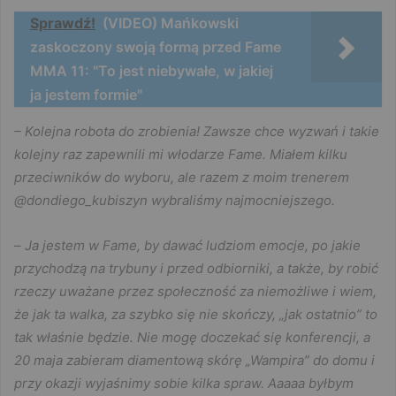
Sprawdź!
(VIDEO) Mańkowski
zaskoczony swoją formą przed Fame
MMA 11: "To jest niebywałe, w jakiej
ja jestem formie"
– Kolejna robota do zrobienia! Zawsze chce wyzwań i takie
kolejny raz zapewnili mi włodarze Fame. Miałem kilku
przeciwników do wyboru, ale razem z moim trenerem
@dondiego_kubiszyn wybraliśmy najmocniejszego.
–
Ja jestem w Fame, by dawać ludziom emocje, po jakie
przychodzą na trybuny i przed odbiorniki, a także, by robić
rzeczy uważane przez społeczność za niemożliwe i wiem,
że jak ta walka, za szybko się nie skończy, „jak ostatnio” to
tak właśnie będzie. Nie mogę doczekać się konferencji, a
20 maja zabieram diamentową skórę „Wampira” do domu i
przy okazji wyjaśnimy sobie kilka spraw. Aaaaa byłbym