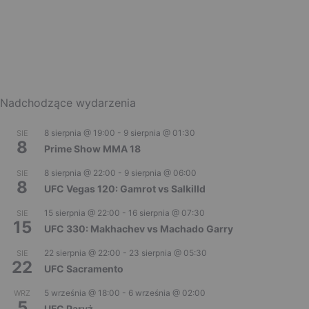
Nadchodzące wydarzenia
8 sierpnia @ 19:00
-
9 sierpnia @ 01:30
SIE
8
Prime Show MMA 18
8 sierpnia @ 22:00
-
9 sierpnia @ 06:00
SIE
8
UFC Vegas 120: Gamrot vs Salkilld
15 sierpnia @ 22:00
-
16 sierpnia @ 07:30
SIE
15
UFC 330: Makhachev vs Machado Garry
22 sierpnia @ 22:00
-
23 sierpnia @ 05:30
SIE
22
UFC Sacramento
5 września @ 18:00
-
6 września @ 02:00
WRZ
5
UFC Paryż