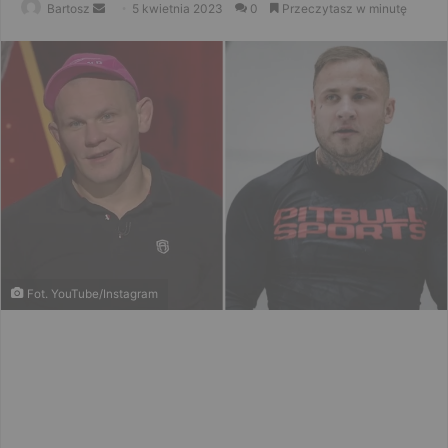
Send
Bartosz
5 kwietnia 2023
0
Przeczytasz w minutę
an
email
Fot. YouTube/Instagram