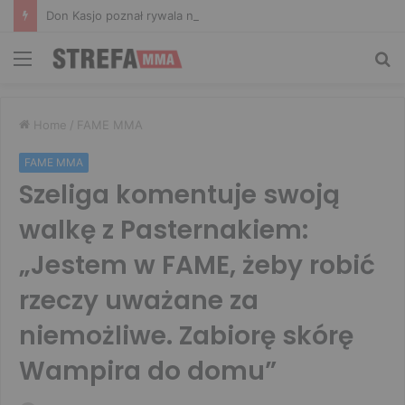
Don Kasjo poznał rywala na FAME 32. Bartosz Szachta przeciwnikiem Króla
Menu
Sz
Home
/
FAME MMA
FAME MMA
Szeliga komentuje swoją
walkę z Pasternakiem:
„Jestem w FAME, żeby robić
rzeczy uważane za
niemożliwe. Zabiorę skórę
Wampira do domu”