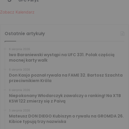
Zobacz Kalendarz
Ostatnie artykuły
6 sierpnia 2026
Iwo Baraniewski wystąpi na UFC 331. Polak częścią
mocnej karty walk
6 sierpnia 2026
Don Kasjo poznał rywala na FAME 32. Bartosz Szachta
przeciwnikiem Króla
6 sierpnia 2026
Niepokonany Włodarczyk zawalczy o ranking! Na XTB
KSW 122 zmierzy się z Paivą
5 sierpnia 2026
Mateusz DON DIEGO Kubiszyn o rywalu na GROMDA 26.
Kibice typują trzy nazwiska