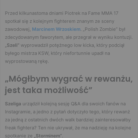
Przed kilkunastoma dniami Piotrek na Fame MMA 17
spotkał się z kolejnym fighterem znanym ze sceny
zawodowej,
Marcinem Wrzoskiem
. „Polish Zombie” był
zdecydowanym faworytem, ale przegrał w wyniku kontuzji.
„Szeli”
wyprowadził potężnego low kicka, który podciął
byłego mistrza KSW, który niefortunnie upadł na
wyprostowaną rękę.
„Mógłbym wygrać w rewanżu,
jest taka możliwość”
Szeliga
urządził kolejną sesję Q&A dla swoich fanów na
Instagramie, a jedno z pytań dotyczyło tego, który rewanż
za jedną z ostatnich dwóch walk bardziej zainteresowałby
freak fightera? Ten nie ukrywał, że ma nadzieję na kolejne
spotkanie ze
„Storminem”
.