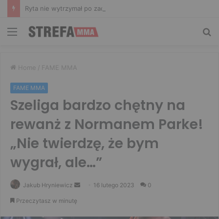
Ryta nie wytrzymał po zachowaniu Murańskiego. Mocne słowa Żołnierza
Menu
Sz
Home
/
FAME MMA
FAME MMA
Szeliga bardzo chętny na
rewanż z Normanem Parke!
„Nie twierdzę, że bym
wygrał, ale…”
Send
Jakub Hryniewicz
16 lutego 2023
0
an
Przeczytasz w minutę
email