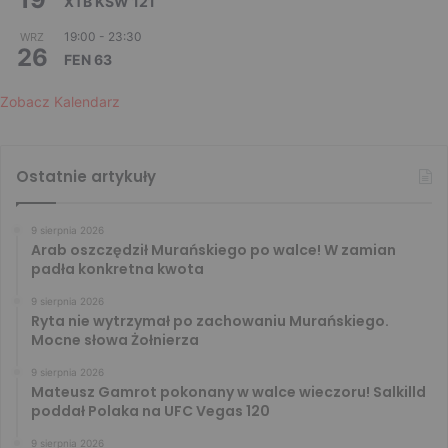
XTB KSW 121
19:00
-
23:30
WRZ
26
FEN 63
Zobacz Kalendarz
Ostatnie artykuły
9 sierpnia 2026
Arab oszczędził Murańskiego po walce! W zamian
padła konkretna kwota
9 sierpnia 2026
Ryta nie wytrzymał po zachowaniu Murańskiego.
Mocne słowa Żołnierza
9 sierpnia 2026
Mateusz Gamrot pokonany w walce wieczoru! Salkilld
poddał Polaka na UFC Vegas 120
9 sierpnia 2026