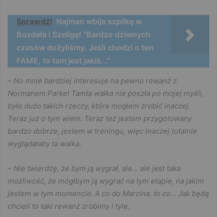
Sprawdź!
Najman wbija szpilkę w
Boxdela i Szeligę! "Bardzo dziwnych
czasów dożyliśmy. Jeśli chodzi o ten
FAME, to tam jest jakiś..."
–
No mnie bardziej interesuje na pewno rewanż z
Normanem Parke! Tamta walka nie poszła po mojej myśli,
było dużo takich rzeczy, które mogłem zrobić inaczej.
Teraz już o tym wiem. Teraz też jestem przygotowany
bardzo dobrze, jestem w treningu, więc inaczej totalnie
wyglądałaby ta walka.
–
Nie twierdzę, że bym ją wygrał, ale… ale jest taka
możliwość, że mógłbym ją wygrać na tym etapie, na jakim
jestem w tym momencie. A co do Marcina, to co… Jak będą
chcieli to taki rewanż zrobimy i tyle.