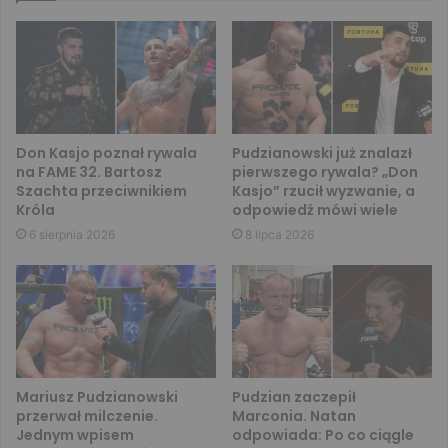
Don Kasjo poznał rywala
Pudzianowski już znalazł
na FAME 32. Bartosz
pierwszego rywala? „Don
Szachta przeciwnikiem
Kasjo” rzucił wyzwanie, a
Króla
odpowiedź mówi wiele
6 sierpnia 2026
8 lipca 2026
Mariusz Pudzianowski
Pudzian zaczepił
przerwał milczenie.
Marconia. Natan
Jednym wpisem
odpowiada: Po co ciągle