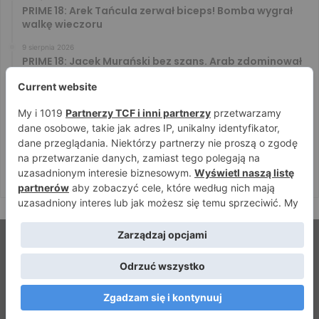
PRIME 18: Arek Tańcula zerwał biceps! Bomba wygrał
walkę wieczoru
9 sierpnia 2026
PRIME 18: Jacek Murański bez szans. Arab zdominował
leciwego rywala
8 sierpnia 2026
PRIME 18: Mariusz Wach rozbity przez 6. rywali. Gypsy
Team zwyciężył w 3. rundzie
8 sierpnia 2026
PRIME 18: Bagieta wrócił i wygrał. Wampirek przegrał w
2. rundzie
© Strefamma.pl 2026, Wszelkie prawa zastrzeżone |
Home
Redakcja
Kontakt
Facebook
YouTube
RSS