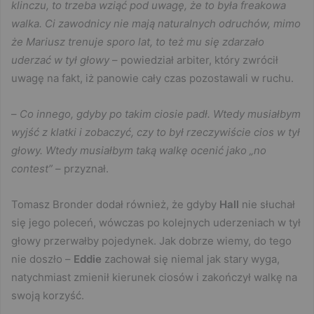
klinczu, to trzeba wziąć pod uwagę, że to była freakowa
walka. Ci zawodnicy nie mają naturalnych odruchów, mimo
że Mariusz trenuje sporo lat, to też mu się zdarzało
uderzać w tył głowy
– powiedział arbiter, który zwrócił
uwagę na fakt, iż panowie cały czas pozostawali w ruchu.
–
Co innego, gdyby po takim ciosie padł. Wtedy musiałbym
wyjść z klatki i zobaczyć, czy to był rzeczywiście cios w tył
głowy. Wtedy musiałbym taką walkę ocenić jako „no
contest”
– przyznał.
Tomasz Bronder dodał również, że gdyby
Hall
nie słuchał
się jego poleceń, wówczas po kolejnych uderzeniach w tył
głowy przerwałby pojedynek. Jak dobrze wiemy, do tego
nie doszło –
Eddie
zachował się niemal jak stary wyga,
natychmiast zmienił kierunek ciosów i zakończył walkę na
swoją korzyść.