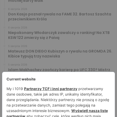
mocnej karty walk
6 sierpnia 2026
Don Kasjo poznał rywala na FAME 32. Bartosz Szachta
przeciwnikiem Króla
6 sierpnia 2026
Niepokonany Włodarczyk zawalczy o ranking! Na XTB
KSW 122 zmierzy się z Paivą
5 sierpnia 2026
Mateusz DON DIEGO Kubiszyn o rywalu na GROMDA 26.
Kibice typują trzy nazwiska
5 sierpnia 2026
Islam Makhachev zaończy karierę po UFC 330? Mistrz
rozwiał wszelkie wątpliwości
4 sierpnia 2026
Tańcula nie gryzł się w język. Wymowna sugestia o
zachowaniu Jacka Murańskiego [VIDEO]
4 sierpnia 2026
Ostre spojrzenia Jóźwiaka i Ryty. Zobacz face to face
przed PRIME 18