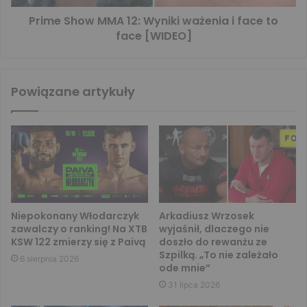
Prime Show MMA 12: Wyniki ważenia i face to
face [WIDEO]
Powiązane artykuły
Niepokonany Włodarczyk
Arkadiusz Wrzosek
zawalczy o ranking! Na XTB
wyjaśnił, dlaczego nie
KSW 122 zmierzy się z Paivą
doszło do rewanżu ze
Szpilką. „To nie zależało
6 sierpnia 2026
ode mnie”
31 lipca 2026