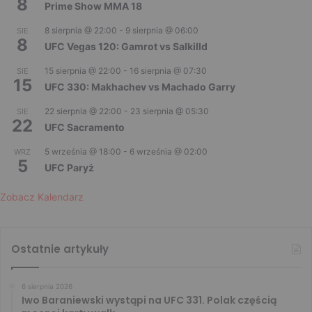
8
Prime Show MMA 18
8 sierpnia @ 22:00
-
9 sierpnia @ 06:00
SIE
8
UFC Vegas 120: Gamrot vs Salkilld
15 sierpnia @ 22:00
-
16 sierpnia @ 07:30
SIE
15
UFC 330: Makhachev vs Machado Garry
22 sierpnia @ 22:00
-
23 sierpnia @ 05:30
SIE
22
UFC Sacramento
5 września @ 18:00
-
6 września @ 02:00
WRZ
5
UFC Paryż
Zobacz Kalendarz
Ostatnie artykuły
6 sierpnia 2026
Iwo Baraniewski wystąpi na UFC 331. Polak częścią