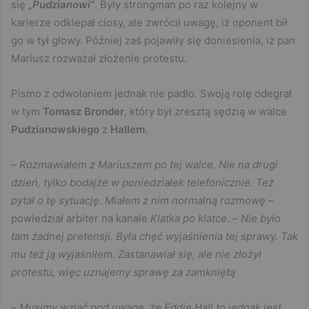
się
„Pudzianowi”
. Były strongman po raz kolejny w
karierze odklepał ciosy, ale zwrócił uwagę, iż oponent bił
go w tył głowy. Później zaś pojawiły się doniesienia, iż pan
Mariusz rozważał złożenie protestu.
Pismo z odwołaniem jednak nie padło. Swoją rolę odegrał
w tym
Tomasz Bronder
, który był zresztą sędzią w walce
Pudzianowskiego
z
Hallem
.
–
Rozmawiałem z Mariuszem po tej walce. Nie na drugi
dzień, tylko bodajże w poniedziałek telefonicznie. Też
pytał o tę sytuację. Miałem z nim normalną rozmowę
–
powiedział arbiter na kanale
Klatka po klatce
. –
Nie było
tam żadnej pretensji. Była chęć wyjaśnienia tej sprawy. Tak
mu też ją wyjaśniłem. Zastanawiał się, ale nie złożył
protestu, więc uznajemy sprawę za zamkniętą
–
Musimy wziąć pod uwagę, że Eddie Hall to jednak jest