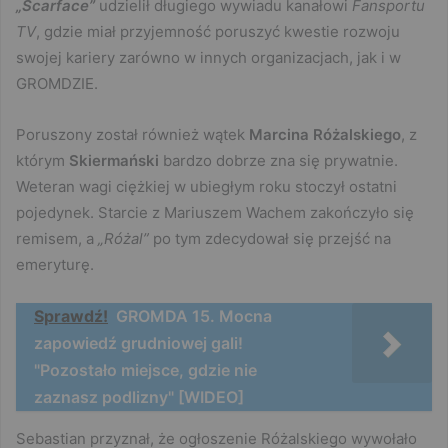
„Scarface”
udzielił długiego wywiadu kanałowi
Fansportu
TV
, gdzie miał przyjemność poruszyć kwestie rozwoju
swojej kariery zarówno w innych organizacjach, jak i w
GROMDZIE.
Poruszony został również wątek
Marcina Różalskiego
, z
którym
Skiermański
bardzo dobrze zna się prywatnie.
Weteran wagi ciężkiej w ubiegłym roku stoczył ostatni
pojedynek. Starcie z Mariuszem Wachem zakończyło się
remisem, a
„Różal”
po tym zdecydował się przejść na
emeryturę.
Sprawdź!
GROMDA 15. Mocna
zapowiedź grudniowej gali!
"Pozostało miejsce, gdzie nie
zaznasz podlizny" [WIDEO]
Sebastian przyznał, że ogłoszenie Różalskiego wywołało