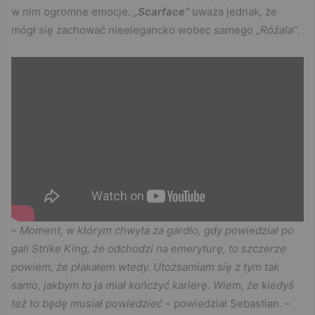
w nim ogromne emocje.
„Scarface”
uważa jednak, że
mógł się zachować nieelegancko wobec samego
„Różala”
.
–
Moment, w którym chwyta za gardło, gdy powiedział po
gali Strike King, że odchodzi na emeryturę, to szczerze
powiem, że płakałem wtedy. Utożsamiam się z tym tak
samo, jakbym to ja miał kończyć karierę. Wiem, że kiedyś
też to będę musiał powiedzieć
– powiedział Sebastian. –