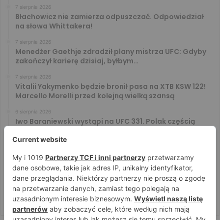
7 sierpnia 2026
Błachowicz nie zamierza odpuszczać. Odpowiedział
na słowa Whittakera!
7 sierpnia 2026
Menedżer Gaethje zdradził plany mistrza UFC: Gdyby
zakończył karierę dzisiaj, byłbym…
7 sierpnia 2026
Vitalii Yakymenko będzie bronił pasa na XTB KSW 122!
Marcello Morelli przed kolejną wielką szansą
6 sierpnia 2026
Iwo Baraniewski wystąpi na UFC 331. Polak częścią
mocnej karty walk
6 sierpnia 2026
Don Kasjo poznał rywala na FAME 32. Bartosz Szachta
przeciwnikiem Króla
6 sierpnia 2026
Niepokonany Włodarczyk zawalczy o ranking! Na XTB
KSW 122 zmierzy się z Paivą