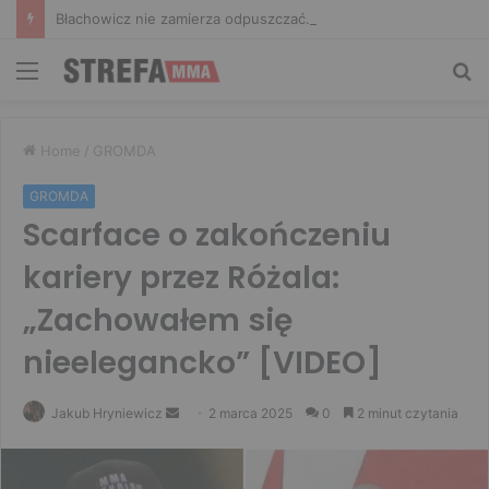
Błachowicz nie zamierza odpuszczać. Odpowiedział na słowa Whittakera!
Menu
Sz
Home
/
GROMDA
GROMDA
Scarface o zakończeniu
kariery przez Różala:
„Zachowałem się
nieelegancko” [VIDEO]
Send
Jakub Hryniewicz
2 marca 2025
0
2 minut czytania
an
email