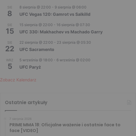
8 sierpnia @ 22:00
-
9 sierpnia @ 06:00
SIE
8
UFC Vegas 120: Gamrot vs Salkilld
15 sierpnia @ 22:00
-
16 sierpnia @ 07:30
SIE
15
UFC 330: Makhachev vs Machado Garry
22 sierpnia @ 22:00
-
23 sierpnia @ 05:30
SIE
22
UFC Sacramento
5 września @ 18:00
-
6 września @ 02:00
WRZ
5
UFC Paryż
Zobacz Kalendarz
Ostatnie artykuły
7 sierpnia 2026
PRIME MMA 18: Oficjalne ważenie i ostatnie face to
face [VIDEO]