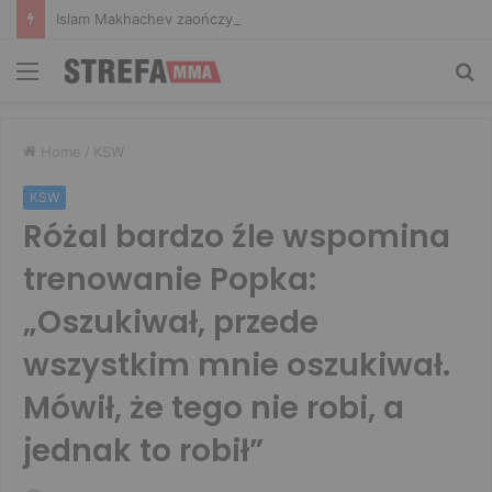
Islam Makhachev zaończy karierę po UFC 330? Mistrz rozwiał wszelkie wątpliwości
Menu
Sz
Home
/
KSW
KSW
Różal bardzo źle wspomina
trenowanie Popka:
„Oszukiwał, przede
wszystkim mnie oszukiwał.
Mówił, że tego nie robi, a
jednak to robił”