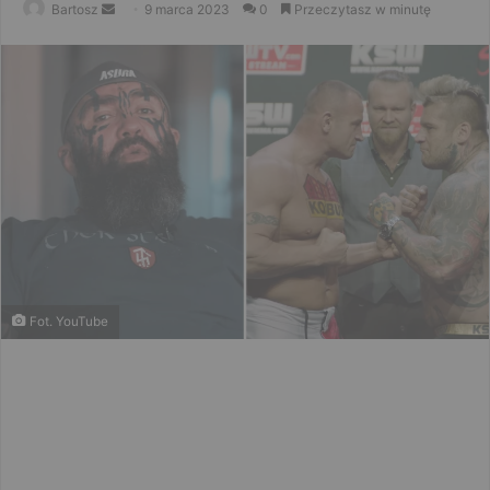
Send
Bartosz
9 marca 2023
0
Przeczytasz w minutę
an
email
Fot. YouTube