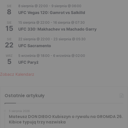
8 sierpnia @ 22:00
-
9 sierpnia @ 06:00
SIE
8
UFC Vegas 120: Gamrot vs Salkilld
15 sierpnia @ 22:00
-
16 sierpnia @ 07:30
SIE
15
UFC 330: Makhachev vs Machado Garry
22 sierpnia @ 22:00
-
23 sierpnia @ 05:30
SIE
22
UFC Sacramento
5 września @ 18:00
-
6 września @ 02:00
WRZ
5
UFC Paryż
Zobacz Kalendarz
Ostatnie artykuły
5 sierpnia 2026
Mateusz DON DIEGO Kubiszyn o rywalu na GROMDA 26.
Kibice typują trzy nazwiska