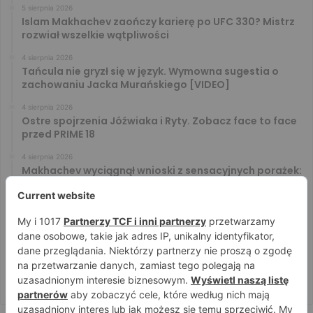
5 sierpnia 2026
Islam Makhachev zaończy karierę po UFC 330? Mistrz
rozwiał wszelkie wątpliwości
4 sierpnia 2026
Tańcula nie gryzł się w język. Wymowna sugestia o
zachowaniu Jacka Murańskiego [VIDEO]
4 sierpnia 2026
Ostre spojrzenia Jóźwiaka i Ryty. Zobacz face to face
przed PRIME 18
4 sierpnia 2026
Makhachev wyciągnął wnioski z sensacyjnych porażek:
U nas to tak nie działa
4 sierpnia 2026
Murański i Tańcula znów na kursie kolizyjnym. Gorąco
zrobiło się za kulisami konferencji
4 sierpnia 2026
Makhachev nie zamierza kalkulować: Od pierwszego
sprowadzenia będę szukał skończenia”