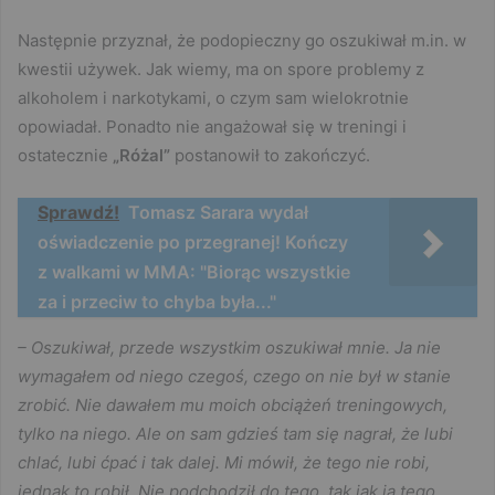
Następnie przyznał, że podopieczny go oszukiwał m.in. w
kwestii używek. Jak wiemy, ma on spore problemy z
alkoholem i narkotykami, o czym sam wielokrotnie
opowiadał. Ponadto nie angażował się w treningi i
ostatecznie
„Różal”
postanowił to zakończyć.
Sprawdź!
Tomasz Sarara wydał
oświadczenie po przegranej! Kończy
z walkami w MMA: "Biorąc wszystkie
za i przeciw to chyba była..."
– Oszukiwał, przede wszystkim oszukiwał mnie. Ja nie
wymagałem od niego czegoś, czego on nie był w stanie
zrobić. Nie dawałem mu moich obciążeń treningowych,
tylko na niego. Ale on sam gdzieś tam się nagrał, że lubi
chlać, lubi ćpać i tak dalej. Mi mówił, że tego nie robi,
jednak to robił. Nie podchodził do tego, tak jak ja tego