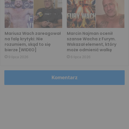
Mariusz Wach zareagował
Marcin Najman ocenił
na falę krytyki: Nie
szanse Wacha z Furym.
rozumiem, skąd to się
Wskazał element, który
bierze [WIDEO]
może odmienić walkę
9 lipca 2026
6 lipca 2026
Komentarz