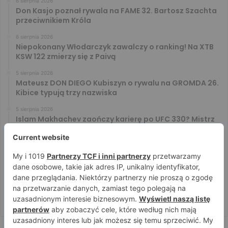
6 sierpnia 2026
Don Kasjo poznał rywala na FAME 32. Bartosz Szachta
przeciwnikiem Króla
6 sierpnia 2026
Niepokonany Włodarczyk zawalczy o ranking! Na XTB
KSW 122 zmierzy się z Paivą
5 sierpnia 2026
Mateusz DON DIEGO Kubiszyn o rywalu na GROMDA 26.
Kibice typują trzy nazwiska
5 sierpnia 2026
Islam Makhachev zaończy karierę po UFC 330? Mistrz
rozwiał wszelkie wątpliwości
4 sierpnia 2026
Tańcula nie gryzł się w język. Wymowna sugestia o
zachowaniu Jacka Murańskiego [VIDEO]
4 sierpnia 2026
Ostre spojrzenia Jóźwiaka i Ryty. Zobacz face to face
przed PRIME 18