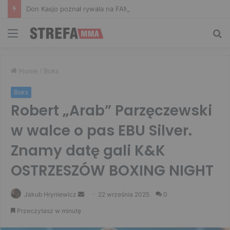
Don Kasjo poznał rywala na FAME 32. Bartosz Szachta przeciwnikiem Króla
Menu
Sz
Home
/
Boks
Boks
Robert „Arab” Parzęczewski
w walce o pas EBU Silver.
Znamy datę gali K&K
OSTRZESZÓW BOXING NIGHT
Send
Jakub Hryniewicz
22 września 2025
0
an
Przeczytasz w minutę
email