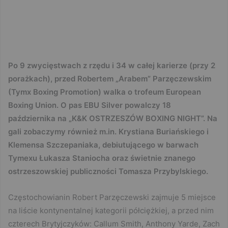
Po 9 zwycięstwach z rzędu i 34 w całej karierze (przy 2
porażkach), przed Robertem „Arabem” Parzęczewskim
(Tymx Boxing Promotion) walka o trofeum European
Boxing Union. O pas EBU Silver powalczy 18
października na „K&K OSTRZESZÓW BOXING NIGHT”. Na
gali zobaczymy również m.in. Krystiana Buriańskiego i
Klemensa Szczepaniaka, debiutującego w barwach
Tymexu Łukasza Staniocha oraz świetnie znanego
ostrzeszowskiej publiczności Tomasza Przybylskiego.
Częstochowianin Robert Parzęczewski zajmuje 5 miejsce
na liście kontynentalnej kategorii półciężkiej, a przed nim
czterech Brytyjczyków: Callum Smith, Anthony Yarde, Zach