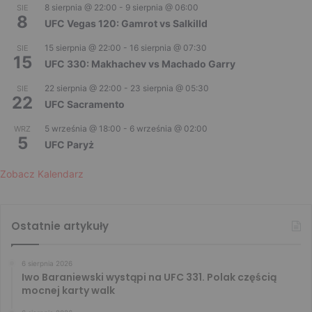
8 sierpnia @ 22:00
-
9 sierpnia @ 06:00
SIE
8
UFC Vegas 120: Gamrot vs Salkilld
15 sierpnia @ 22:00
-
16 sierpnia @ 07:30
SIE
15
UFC 330: Makhachev vs Machado Garry
22 sierpnia @ 22:00
-
23 sierpnia @ 05:30
SIE
22
UFC Sacramento
5 września @ 18:00
-
6 września @ 02:00
WRZ
5
UFC Paryż
Zobacz Kalendarz
Ostatnie artykuły
6 sierpnia 2026
Iwo Baraniewski wystąpi na UFC 331. Polak częścią
mocnej karty walk