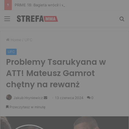
PRIME 18: Bagieta wrócił i wygrał. Wampirek przegrał w 2. rundzie
Menu
Sz
Home
/
UFC
UFC
Problemy Tsarukyana w
ATT! Mateusz Gamrot
chętny na rewanż
Send
Jakub Hryniewicz
13 czerwca 2024
0
an
Przeczytasz w minutę
email