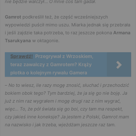
nie będzie walczył… O mnie coś tam gadał.
Gamrot
podkreślił też, że część wcześniejszych
wypowiedzi puścił mimo uszu. Miarka jednak się przebrała
i jeśli zajdzie taka potrzeba, to raz jeszcze pokona
Armana
Tsarukyana
w oktagonie.
Sprawdź!
Przegrywał z Wrzoskiem,
teraz zawalczy z Gamrotem? Krąży
plotka o kolejnym rywalu Gamera
–
No to wiesz, ile razy mogę znosić, słuchać i przechodzić
bokiem obok tego? Tym bardziej, że ja się go nie boję. Ja
już z nim raz wygrałem i mogę drugi raz z nim wygrać,
więc… To, że pół świata się go boi, czy tam ma respekt,
czy jakieś inne koneksje? Ja jestem z Polski, Gamrot mam
na nazwisko i jak trzeba, wjeżdżam jeszcze raz tam.