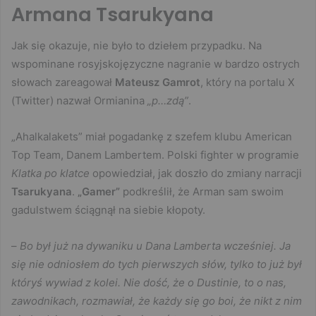
Armana Tsarukyana
Jak się okazuje, nie było to dziełem przypadku. Na
wspominane rosyjskojęzyczne nagranie w bardzo ostrych
słowach zareagował
Mateusz Gamrot
, który na portalu X
(Twitter) nazwał Ormianina
„p…zdą”
.
„Ahalkalakets” miał pogadankę z szefem klubu American
Top Team, Danem Lambertem. Polski fighter w programie
Klatka po klatce
opowiedział, jak doszło do zmiany narracji
Tsarukyana
.
„Gamer”
podkreślił, że Arman sam swoim
gadulstwem ściągnął na siebie kłopoty.
–
Bo był już na dywaniku u Dana Lamberta wcześniej. Ja
się nie odniosłem do tych pierwszych słów, tylko to już był
któryś wywiad z kolei. Nie dość, że o Dustinie, to o nas,
zawodnikach, rozmawiał, że każdy się go boi, że nikt z nim