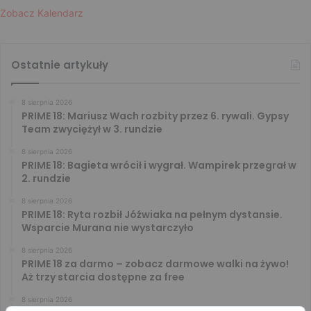
Zobacz Kalendarz
Ostatnie artykuły
8 sierpnia 2026
PRIME 18: Mariusz Wach rozbity przez 6. rywali. Gypsy
Team zwyciężył w 3. rundzie
8 sierpnia 2026
PRIME 18: Bagieta wrócił i wygrał. Wampirek przegrał w
2. rundzie
8 sierpnia 2026
PRIME 18: Ryta rozbił Jóźwiaka na pełnym dystansie.
Wsparcie Murana nie wystarczyło
8 sierpnia 2026
PRIME 18 za darmo – zobacz darmowe walki na żywo!
Aż trzy starcia dostępne za free
8 sierpnia 2026