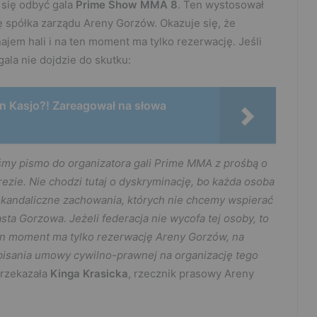
 się odbyć gala
Prime Show MMA 8
. Ten wystosował
ę spółka zarządu Areny Gorzów. Okazuje się, że
jem hali i na ten moment ma tylko rezerwację. Jeśli
gala nie dojdzie do skutku:
n Kasjo?! Zareagował na słowa
śmy pismo do organizatora gali Prime MMA z prośbą o
zie. Nie chodzi tutaj o dyskryminację, bo każda osoba
skandaliczne zachowania, których nie chcemy wspierać
ta Gorzowa. Jeżeli federacja nie wycofa tej osoby, to
en moment ma tylko rezerwację Areny Gorzów, na
dpisania umowy cywilno-prawnej na organizację tego
rzekazała
Kinga
Krasicka
, rzecznik prasowy Areny