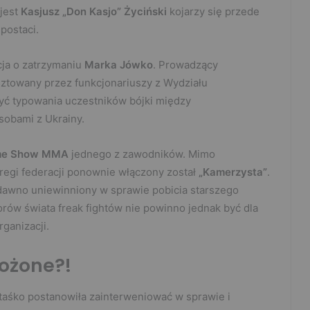
 jest
Kasjusz „Don Kasjo” Życiński
kojarzy się przede
postaci.
cja o zatrzymaniu
Marka Jówko
. Prowadzący
ztowany przez funkcjonariuszy z Wydziału
ć typowania uczestników bójki między
osobami z Ukrainy.
me Show MMA
jednego z zawodników. Mimo
regi federacji ponownie włączony został
„Kamerzysta”
.
dawno uniewinniony w sprawie pobicia starszego
rów świata freak fightów nie powinno jednak być dla
organizacji.
ożone?!
taśko postanowiła zainterweniować w sprawie i