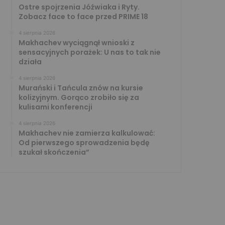
Ostre spojrzenia Jóźwiaka i Ryty.
Zobacz face to face przed PRIME 18
4 sierpnia 2026
Makhachev wyciągnął wnioski z
sensacyjnych porażek: U nas to tak nie
działa
4 sierpnia 2026
Murański i Tańcula znów na kursie
kolizyjnym. Gorąco zrobiło się za
kulisami konferencji
4 sierpnia 2026
Makhachev nie zamierza kalkulować:
Od pierwszego sprowadzenia będę
szukał skończenia”