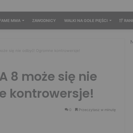
FAME MMA
ZAWODNICY
WALKI NA GOŁE PIĘŚCI
RAN
N
że się nie odbyć! Ogromne kontrowersje!
 8 może się nie
 kontrowersje!
0
Przeczytasz w minutę