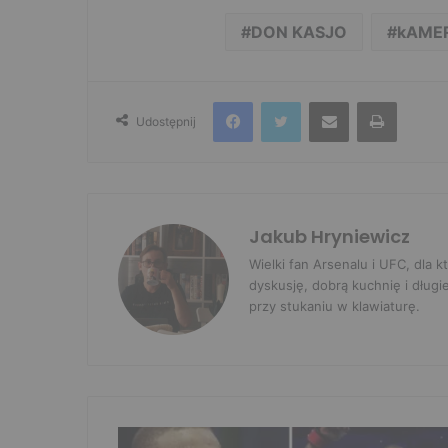
DON KASJO
kAME
Facebook
Twitter
Udostępnij przez e-mail
Drukuj
Udostępnij
Jakub Hryniewicz
Wielki fan Arsenalu i UFC, dla
dyskusję, dobrą kuchnię i długi
przy stukaniu w klawiaturę.