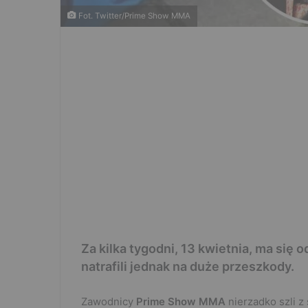
Fot. Twitter/Prime Show MMA
Za kilka tygodni, 13 kwietnia, ma się
natrafili jednak na duże przeszkody.
Zawodnicy
Prime Show MMA
nierzadko szli z