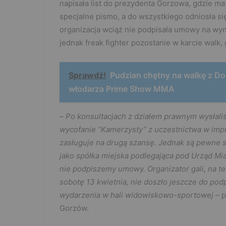
napisała list do prezydenta Gorzowa, gdzie ma
specjalne pismo, a do wszystkiego odniosła si
organizacja wciąż nie podpisała umowy na wyna
jednak freak fighter pozostanie w karcie walk, 
Sprawdź!
Pudzian chętny na walkę z Do
włodarza Prime Show MMA
–
Po konsultacjach z działem prawnym wysłali
wycofanie “Kamerzysty” z uczestnictwa w impre
zasługuje na drugą szansę. Jednak są pewne 
jako spółka miejska podlegająca pod Urząd Mias
nie podpiszemy umowy. Organizator gali, na t
sobotę 13 kwietnia, nie doszło jeszcze do po
wydarzenia w hali widowiskowo-sportowej
– p
Gorzów.