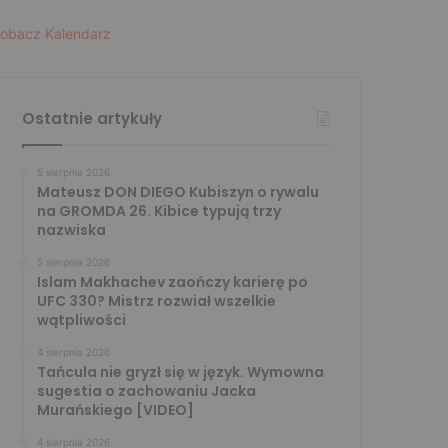
obacz Kalendarz
Ostatnie artykuły
5 sierpnia 2026
Mateusz DON DIEGO Kubiszyn o rywalu
na GROMDA 26. Kibice typują trzy
nazwiska
5 sierpnia 2026
Islam Makhachev zaończy karierę po
UFC 330? Mistrz rozwiał wszelkie
wątpliwości
4 sierpnia 2026
Tańcula nie gryzł się w język. Wymowna
sugestia o zachowaniu Jacka
Murańskiego [VIDEO]
4 sierpnia 2026