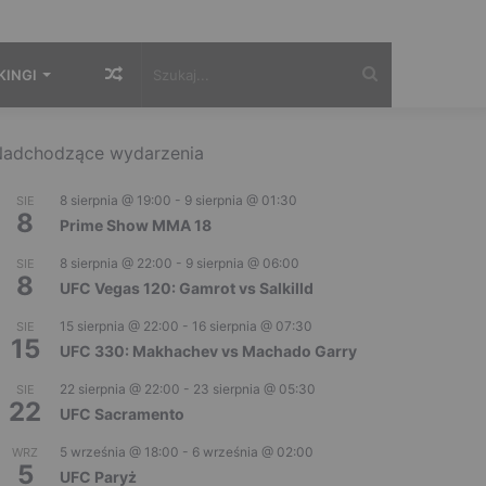
Losowy
Szukaj...
KINGI
artykuł
adchodzące wydarzenia
8 sierpnia @ 19:00
-
9 sierpnia @ 01:30
SIE
8
Prime Show MMA 18
8 sierpnia @ 22:00
-
9 sierpnia @ 06:00
SIE
8
UFC Vegas 120: Gamrot vs Salkilld
15 sierpnia @ 22:00
-
16 sierpnia @ 07:30
SIE
15
UFC 330: Makhachev vs Machado Garry
22 sierpnia @ 22:00
-
23 sierpnia @ 05:30
SIE
22
UFC Sacramento
5 września @ 18:00
-
6 września @ 02:00
WRZ
5
UFC Paryż