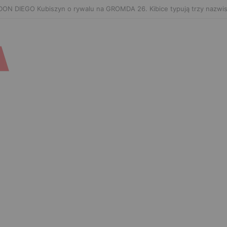
hachev zaończy karierę po UFC 330? Mistrz rozwiał wszelkie wątpliwoś