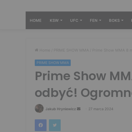
HOME
KSW
UFC
FEN
BOKS
Home
/
PRIME SHOW MMA
/
Prime Show MMA 8 mo
PRIME SHOW MMA
Prime Show MMA
odbyć! Ogromne
Send
Jakub Hryniewicz
27 marca 2024
an
Facebook
Twitter
email