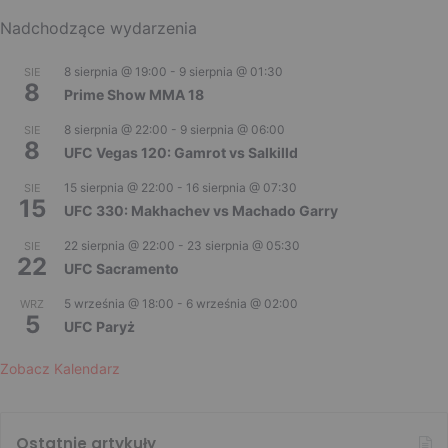
Nadchodzące wydarzenia
8 sierpnia @ 19:00
-
9 sierpnia @ 01:30
SIE
8
Prime Show MMA 18
8 sierpnia @ 22:00
-
9 sierpnia @ 06:00
SIE
8
UFC Vegas 120: Gamrot vs Salkilld
15 sierpnia @ 22:00
-
16 sierpnia @ 07:30
SIE
15
UFC 330: Makhachev vs Machado Garry
22 sierpnia @ 22:00
-
23 sierpnia @ 05:30
SIE
22
UFC Sacramento
5 września @ 18:00
-
6 września @ 02:00
WRZ
5
UFC Paryż
Zobacz Kalendarz
Ostatnie artykuły