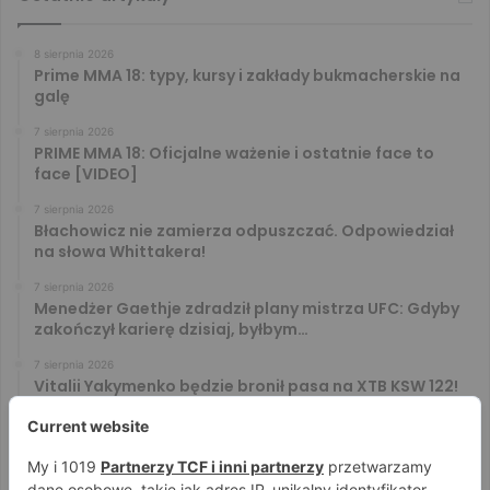
8 sierpnia 2026
Prime MMA 18: typy, kursy i zakłady bukmacherskie na
galę
7 sierpnia 2026
PRIME MMA 18: Oficjalne ważenie i ostatnie face to
face [VIDEO]
7 sierpnia 2026
Błachowicz nie zamierza odpuszczać. Odpowiedział
na słowa Whittakera!
7 sierpnia 2026
Menedżer Gaethje zdradził plany mistrza UFC: Gdyby
zakończył karierę dzisiaj, byłbym…
7 sierpnia 2026
Vitalii Yakymenko będzie bronił pasa na XTB KSW 122!
Marcello Morelli przed kolejną wielką szansą
6 sierpnia 2026
Iwo Baraniewski wystąpi na UFC 331. Polak częścią
mocnej karty walk