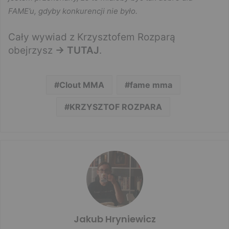
FAME’u, gdyby konkurencji nie było.
Cały wywiad z Krzysztofem Rozparą
obejrzysz
-> TUTAJ
.
Clout MMA
fame mma
KRZYSZTOF ROZPARA
Jakub Hryniewicz