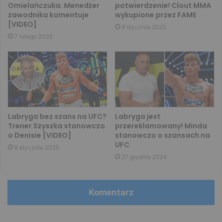
Omielańczuka. Menedżer
potwierdzenie! Clout MMA
zawodnika komentuje
wykupione przez FAME
[VIDEO]
9 stycznia 2025
7 lutego 2025
Labryga bez szans na UFC?
Labryga jest
Trener Szyszka stanowczo
przereklamowany! Minda
o Denisie [VIDEO]
stanowczo o szansach na
UFC
8 stycznia 2025
27 grudnia 2024
Komentarz