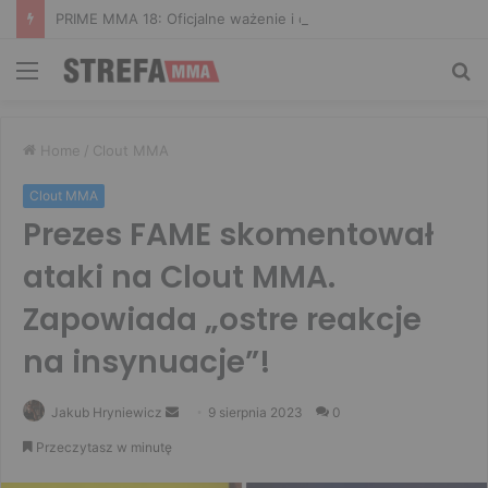
PRIME MMA 18: Oficjalne ważenie i ostatnie face to face [VIDEO]
Menu
Sz
Home
/
Clout MMA
Clout MMA
Prezes FAME skomentował
ataki na Clout MMA.
Zapowiada „ostre reakcje
na insynuacje”!
Send
Jakub Hryniewicz
9 sierpnia 2023
0
an
Przeczytasz w minutę
email