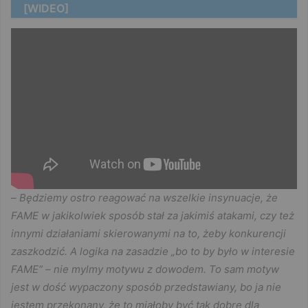
[WIDEO]
–
Będziemy ostro reagować na wszelkie insynuacje, że
FAME w jakikolwiek sposób stał za jakimiś atakami, czy też
innymi działaniami skierowanymi na to, żeby konkurencji
zaszkodzić. A logika na zasadzie „bo to by było w interesie
FAME” – nie mylmy motywu z dowodem. To sam motyw
jest w dość wypaczony sposób przedstawiany, bo ja nie
jestem przekonany, że to miałoby być tak dobre dla