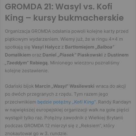
GROMDA 21: Wasyl vs. Kofi
King – kursy bukmacherskie
Organizacja GROMDA odsłania powoli kolejne karty przed
piątkowym wydarzeniem. Wiemy już, że w ringu 4×4 m
spotkają się
Vasyl Hałycz
z
Bartłomiejem
„Balboa”
Domalikiem
oraz
Daniel
„Piasek”
Piaskowski
z
Dustinem
„Taeddym”
Rabiegą
. Minionego wieczoru poznaliśmy
kolejne zestawienie.
Gdański bijok
Marcin
„Wasyl”
Wasilewski
wraca do akcji
po dwóch przegranych z rzędu. Tym razem jego
przeciwnikiem
będzie potężny
„Kofi King”
. Randy Randayn
w największej europejskiej organizacji walk na gołe pięści
wystąpił tylko raz. Potężny zawodnik z Wielkiej Brytanii
podczas GROMDA 12 mierzył się z „Reksiem”, który
znokautował go w 3. rundzie.