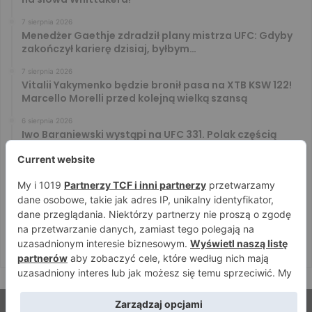
7 sierpnia 2026
Menedżer Gaethje zdradził plany mistrza UFC: Gdyby
zakończył karierę dzisiaj, byłbym…
7 sierpnia 2026
Vitalii Yakymenko będzie bronił pasa na XTB KSW 122!
Marcello Morelli przed kolejną wielką szansą
6 sierpnia 2026
Iwo Baraniewski wystąpi na UFC 331. Polak częścią
mocnej karty walk
6 sierpnia 2026
Don Kasjo poznał rywala na FAME 32. Bartosz Szachta
przeciwnikiem Króla
6 sierpnia 2026
Niepokonany Włodarczyk zawalczy o ranking! Na XTB
KSW 122 zmierzy się z Paivą