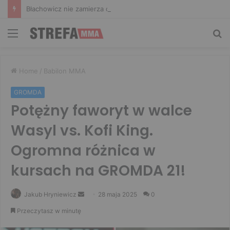
Błachowicz nie zamierza odpuszczać. Odpowiedział na słowa Whittakera!
Menu
Sz
Home
/
Babilon MMA
GROMDA
Potężny faworyt w walce
Wasyl vs. Kofi King.
Ogromna różnica w
kursach na GROMDA 21!
Send
Jakub Hryniewicz
28 maja 2025
0
an
Przeczytasz w minutę
email