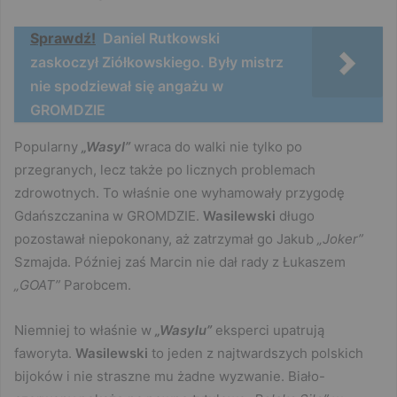
Sprawdź!
Daniel Rutkowski
zaskoczył Ziółkowskiego. Były mistrz
nie spodziewał się angażu w
GROMDZIE
Popularny
„Wasyl”
wraca do walki nie tylko po
przegranych, lecz także po licznych problemach
zdrowotnych. To właśnie one wyhamowały przygodę
Gdańszczanina w GROMDZIE.
Wasilewski
długo
pozostawał niepokonany, aż zatrzymał go Jakub
„Joker”
Szmajda. Później zaś Marcin nie dał rady z Łukaszem
„GOAT”
Parobcem.
Niemniej to właśnie w
„Wasylu”
eksperci upatrują
faworyta.
Wasilewski
to jeden z najtwardszych polskich
bijoków i nie straszne mu żadne wyzwanie. Biało-