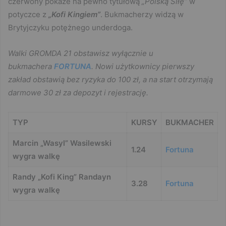
czerwony pokaże na pewno tytułową
„Polską Siłę”
w
potyczce z
„Kofi Kingiem”
. Bukmacherzy widzą w
Brytyjczyku potężnego underdoga.
Walki GROMDA 21 obstawisz wyłącznie u
bukmachera
FORTUNA
. Nowi użytkownicy pierwszy
zakład obstawią bez ryzyka do 100 zł, a na start otrzymają
darmowe 30 zł za depozyt i rejestrację.
TYP
KURSY
BUKMACHER
Marcin „Wasyl” Wasilewski
1.24
Fortuna
wygra walkę
Randy „Kofi King” Randayn
3.28
Fortuna
wygra walkę