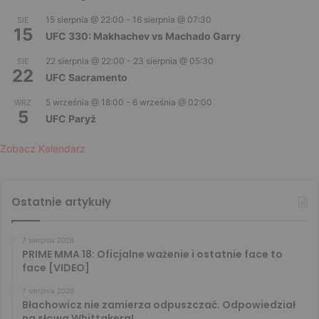
15 sierpnia @ 22:00
-
16 sierpnia @ 07:30
SIE
15
UFC 330: Makhachev vs Machado Garry
22 sierpnia @ 22:00
-
23 sierpnia @ 05:30
SIE
22
UFC Sacramento
5 września @ 18:00
-
6 września @ 02:00
WRZ
5
UFC Paryż
Zobacz Kalendarz
Ostatnie artykuły
7 sierpnia 2026
PRIME MMA 18: Oficjalne ważenie i ostatnie face to
face [VIDEO]
7 sierpnia 2026
Błachowicz nie zamierza odpuszczać. Odpowiedział
na słowa Whittakera!