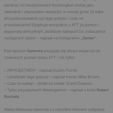
bardziej niż kiedykolwiek!! Rozwinąłem siebie jako
zawodnik i ulepszyłem wszystko w swojej grze! Za kilka
dni podsumowanie już tego pobytu i czas na
przestawianie!! Dziękuję wszystkim z ATT za pomoc i
wspaniałą atmosferę!! Jesteście najlepsi!! Do zobaczenia
następnym razem
– napisał na Instagramie
„Gamer”
.
Pod wpisem
Gamrota
posypały się słowa wsparcia od
czołowych postaci klubu ATT i nie tylko:
–
ZWYCIĘSTWO!!!
– napisał Dustin Poirier.
–
Uwielbiam tego gościa!
– napisał trener Mike Brown.
–
Czas na walkę!
– dodał od siebie Grand Dawson.
–
Tylko zwycięstwo!!! #teamgamrot
– napisał z kolei
Robert
Ruchała
.
Walka Mateusza Gamrota z Ludovitem Kleinem odbędzie