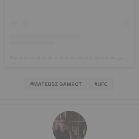
Post udostępniony przez Mateusz Gamrot (@mateusz_gamrot)
MATEUSZ GAMROT
UFC