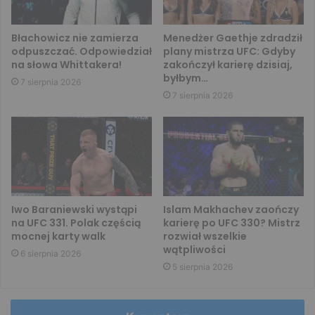
Błachowicz nie zamierza
Menedżer Gaethje zdradził
odpuszczać. Odpowiedział
plany mistrza UFC: Gdyby
na słowa Whittakera!
zakończył karierę dzisiaj,
byłbym…
7 sierpnia 2026
7 sierpnia 2026
Iwo Baraniewski wystąpi
Islam Makhachev zaończy
na UFC 331. Polak częścią
karierę po UFC 330? Mistrz
mocnej karty walk
rozwiał wszelkie
wątpliwości
6 sierpnia 2026
5 sierpnia 2026