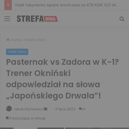
Vitalii Yakymenko będzie bronił pasa na XTB KSW 122! Marcello Morelli przed kolejną wielką szansą
Menu
Sz
Home
/
FAME MMA
FAME MMA
Pasternak vs Zadora w K-1?
Trener Okniński
odpowiedział na słowa
„Japońskiego Drwala”!
Send
Jakub Hryniewicz
3 lipca 2023
0
an
Przeczytasz w minutę
email