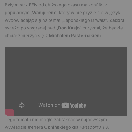
Były mistrz
FEN
od dłuższego czasu ma konflikt z
popularnym
„Wampirem”
, który w nie gryzie się w język
wypowiadając się na temat „Japońskiego Drwala”.
Zadora
świeżo po wygranej nad
„Don Kasjo”
przyznał, że będzie
chciał zmierzyć się z
Michałem Pasternakiem
.
Tego tematu nie mogło zabraknąć w najnowszym
wywiadzie trenera
Oknińskiego
dla
Fansportu TV
.