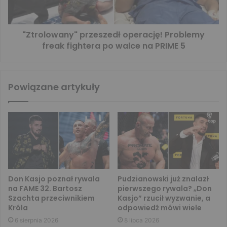
"Ztrolowany" przeszedł operację! Problemy
freak fightera po walce na PRIME 5
Powiązane artykuły
Don Kasjo poznał rywala
Pudzianowski już znalazł
na FAME 32. Bartosz
pierwszego rywala? „Don
Szachta przeciwnikiem
Kasjo” rzucił wyzwanie, a
Króla
odpowiedź mówi wiele
6 sierpnia 2026
8 lipca 2026