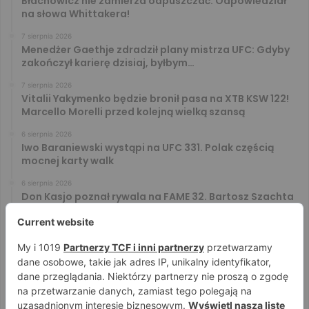
Błachowicz nie zamierza odpuszczać. Odpowiedział
na słowa Whittakera!
7 sierpnia 2026
Menedżer Gaethje zdradził plany mistrza UFC: Gdyby
zakończył karierę dzisiaj, byłbym…
7 sierpnia 2026
Vitalii Yakymenko będzie bronił pasa na XTB KSW 122!
Marcello Morelli przed kolejną wielką szansą
6 sierpnia 2026
Iwo Baraniewski wystąpi na UFC 331. Polak częścią
mocnej karty walk
6 sierpnia 2026
Don Kasjo poznał rywala na FAME 32. Bartosz Szachta
przeciwnikiem Króla
6 sierpnia 2026
Niepokonany Włodarczyk zawalczy o ranking! Na XTB
KSW 122 zmierzy się z Paivą
5 sierpnia 2026
Mateusz DON DIEGO Kubiszyn o rywalu na GROMDA 26.
Kibice typują trzy nazwiska