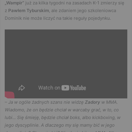
„Wampir”
już za kilka tygodni na zasadach K-1 zmierzy się
z
Pawłem Tyburskim
, ale zdaniem jego szkoleniowca
Dominik nie może liczyć na takie reguły pojedynku.
– Ja w ogóle żadnych szans nie widzę
Zadory
w MMA.
Wiadomo, że on będzie chciał w warcaby grać, w to, co
lubi… Się śmieję, będzie chciał boks, albo kickboxing, w
jego dyscyplinie. A dlaczego my się mamy bić w jego