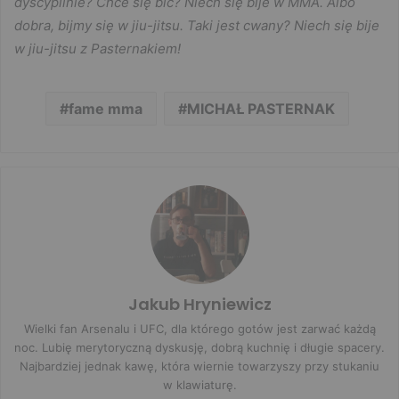
dyscyplinie? Chce się bić? Niech się bije w MMA. Albo
dobra, bijmy się w jiu-jitsu. Taki jest cwany? Niech się bije
w jiu-jitsu z Pasternakiem!
fame mma
MICHAŁ PASTERNAK
Jakub Hryniewicz
Wielki fan Arsenalu i UFC, dla którego gotów jest zarwać każdą
noc. Lubię merytoryczną dyskusję, dobrą kuchnię i długie spacery.
Najbardziej jednak kawę, która wiernie towarzyszy przy stukaniu
w klawiaturę.