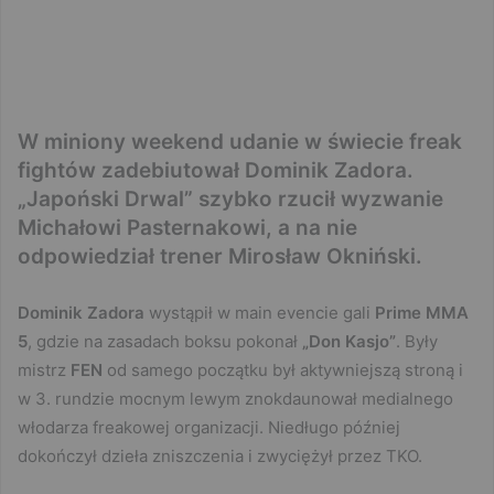
W miniony weekend udanie w świecie freak
fightów zadebiutował Dominik Zadora.
„Japoński Drwal” szybko rzucił wyzwanie
Michałowi Pasternakowi, a na nie
odpowiedział trener Mirosław Okniński.
Dominik Zadora
wystąpił w main evencie gali
Prime MMA
5
, gdzie na zasadach boksu pokonał
„Don Kasjo”
. Były
mistrz
FEN
od samego początku był aktywniejszą stroną i
w 3. rundzie mocnym lewym znokdaunował medialnego
włodarza freakowej organizacji. Niedługo później
dokończył dzieła zniszczenia i zwyciężył przez TKO.