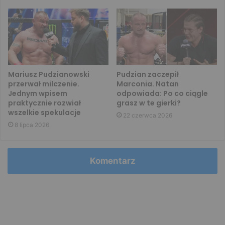
Mariusz Pudzianowski
Pudzian zaczepił
przerwał milczenie.
Marconia. Natan
Jednym wpisem
odpowiada: Po co ciągle
praktycznie rozwiał
grasz w te gierki?
wszelkie spekulacje
22 czerwca 2026
8 lipca 2026
Komentarz