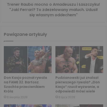
Trener Raubo mocno o Amadeuszu i Łaszczyku!
"Jaki Ferrari? To zdezelowany maluch. Udusił
się własnym oddechem"
Powiązane artykuły
Don Kasjo poznał rywala
Pudzianowski już znalazł
na FAME 32. Bartosz
pierwszego rywala? „Don
Szachta przeciwnikiem
Kasjo” rzucił wyzwanie, a
Króla
odpowiedź mówi wiele
6 sierpnia 2026
8 lipca 2026