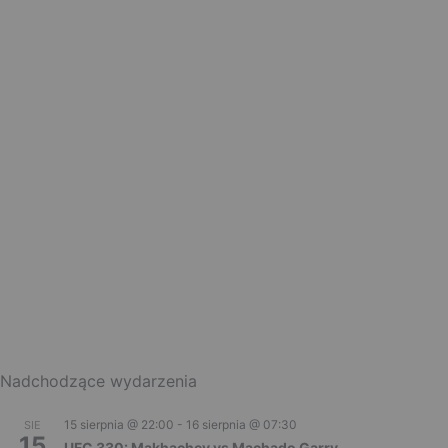
Nadchodzące wydarzenia
15 sierpnia @ 22:00
-
16 sierpnia @ 07:30
SIE
15
UFC 330: Makhachev vs Machado Garry