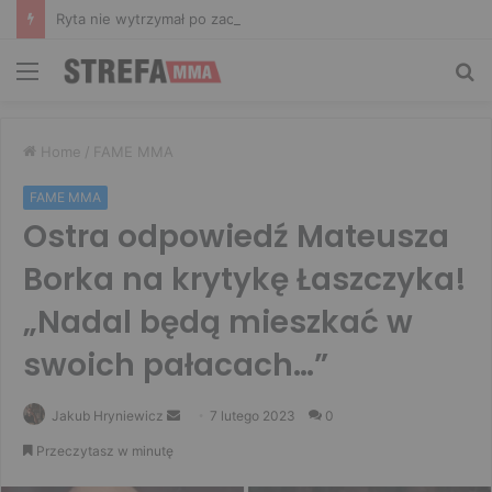
Ryta nie wytrzymał po zachowaniu Murańskiego. Mocne słowa Żołnierza
Menu
Sz
Home
/
FAME MMA
FAME MMA
Ostra odpowiedź Mateusza
Borka na krytykę Łaszczyka!
„Nadal będą mieszkać w
swoich pałacach…”
Send
Jakub Hryniewicz
7 lutego 2023
0
an
Przeczytasz w minutę
email