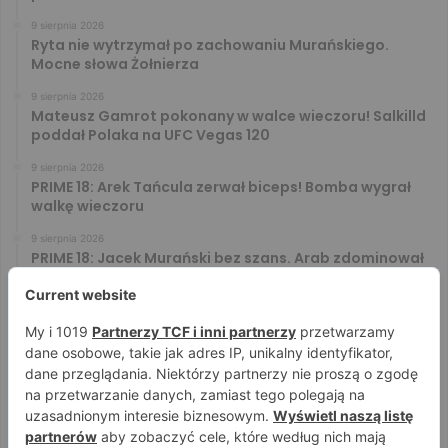
9 sierpnia 2026
Ryta nie wytrzymał po zachowaniu Murańskiego.
Mocne słowa Żołnierza
9 sierpnia 2026
Mateusz Gamrot pokonany w walce wieczoru! Salkilld
poddał Polaka na UFC Vegas 120
9 sierpnia 2026
PRIME 18: Arek Tańcula zerwał biceps! Bomba wygrał
walkę wieczoru
9 sierpnia 2026
PRIME 18: Jacek Murański bez szans. Arab zdominował
leciwego rywala
8 sierpnia 2026
PRIME 18: Mariusz Wach rozbity przez 6. rywali. Gypsy
Team zwyciężył w 3. rundzie
8 sierpnia 2026
PRIME 18: Bagieta wrócił i wygrał. Wampirek przegrał w
2. rundzie