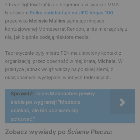
z freak fightów trafiła do hegemona w świecie MMA.
Niebawem
Polka zadebiutuje na UFC Vegas 100
przeciwko
Melissie Mullins
zajmując miejsce
kontuzjowanej Monteserrat Rendon, a nie mierząc się z
nią, jak błędnie podają niektóre media.
Teoretycznie były mistrz FEN ma ułatwiony kontakt z
organizacją, przez obecność w niej brata,
Michała
. W
praktyce jednak wciąż walczy na polskiej ziemi, z
okazjonalnymi występami w innych federacjach.
Sprawdź!
Islam Makhachev pewny
siebie po wygranej! "Możecie
uciekać, ale nie uda wam się
schować."
Zobacz wywiady po
Ścianie Płaczu
: