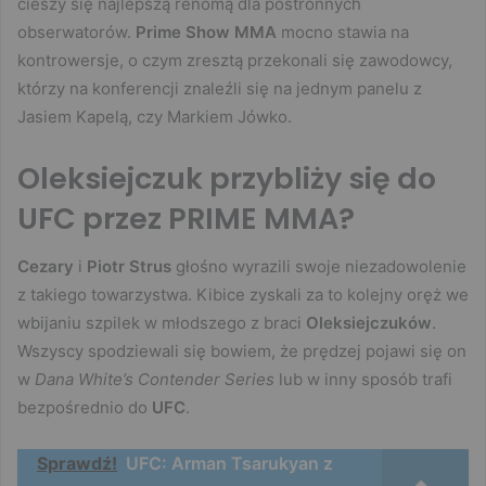
cieszy się najlepszą renomą dla postronnych
obserwatorów.
Prime Show MMA
mocno stawia na
kontrowersje, o czym zresztą przekonali się zawodowcy,
którzy na konferencji znaleźli się na jednym panelu z
Jasiem Kapelą, czy Markiem Jówko.
Oleksiejczuk przybliży się do
UFC przez PRIME MMA?
Cezary
i
Piotr Strus
głośno wyrazili swoje niezadowolenie
z takiego towarzystwa. Kibice zyskali za to kolejny oręż we
wbijaniu szpilek w młodszego z braci
Oleksiejczuków
.
Wszyscy spodziewali się bowiem, że prędzej pojawi się on
w
Dana White’s Contender Series
lub w inny sposób trafi
bezpośrednio do
UFC
.
Sprawdź!
UFC: Arman Tsarukyan z