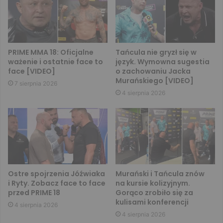
PRIME MMA 18: Oficjalne
Tańcula nie gryzł się w
ważenie i ostatnie face to
język. Wymowna sugestia
face [VIDEO]
o zachowaniu Jacka
Murańskiego [VIDEO]
7 sierpnia 2026
4 sierpnia 2026
Ostre spojrzenia Jóźwiaka
Murański i Tańcula znów
i Ryty. Zobacz face to face
na kursie kolizyjnym.
przed PRIME 18
Gorąco zrobiło się za
kulisami konferencji
4 sierpnia 2026
4 sierpnia 2026