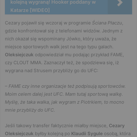
kolejną wygraną! Hooker poddany w
Katarze [WIDEO]
Cezary pojawił się wczoraj w programie
Ściana Płaczu
,
gdzie konfrontował się z telefonami widzów. Jednym z
nich okazał się wspominany Jówko, który uważa, że
miejsce sportowych walk jest na tego typu galach.
Oleksiejczuk
odpowiedział mu podając przykład FAME,
czy CLOUT MMA. Zaznaczył też, że spodziewa się, iż
wygrana nad Strusem przybliży go do UFC:
– FAME czy inne organizacje też podpisują sportowców.
Moim celem dalej jest UFC. Mam tutaj sportową walkę.
Myślę, że taka walka, jak wygram z Piotrkiem, to mocno
mnie przybliży do UFC.
Jeśli takowy transfer faktycznie miałby miejsce,
Cezary
Oleksiejczuk
byłby kolejną po
Klaudii Sygule
osobą, która