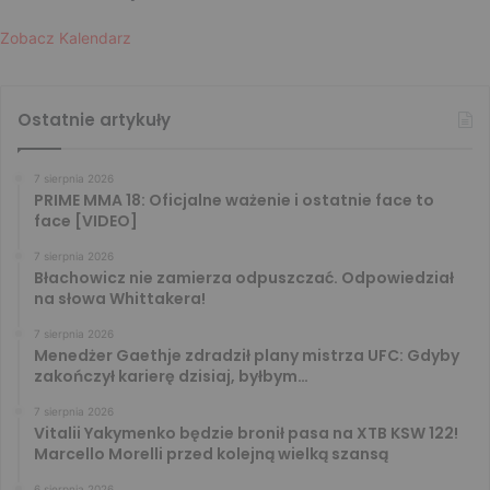
Zobacz Kalendarz
Ostatnie artykuły
7 sierpnia 2026
PRIME MMA 18: Oficjalne ważenie i ostatnie face to
face [VIDEO]
7 sierpnia 2026
Błachowicz nie zamierza odpuszczać. Odpowiedział
na słowa Whittakera!
7 sierpnia 2026
Menedżer Gaethje zdradził plany mistrza UFC: Gdyby
zakończył karierę dzisiaj, byłbym…
7 sierpnia 2026
Vitalii Yakymenko będzie bronił pasa na XTB KSW 122!
Marcello Morelli przed kolejną wielką szansą
6 sierpnia 2026