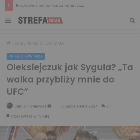
Błachowicz nie zamierza odpuszczać. Odpowiedział na słowa Whittakera!
Menu
Sz
Home
/
PRIME SHOW MMA
PRIME SHOW MMA
Oleksiejczuk jak Syguła? „Ta
walka przybliży mnie do
UFC”
Send
Jakub Hryniewicz
15 października 2024
0
an
Przeczytasz w minutę
email