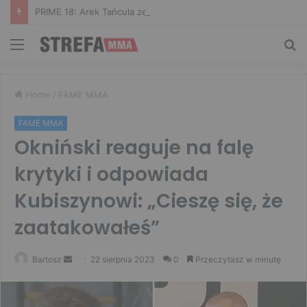
PRIME 18: Arek Tańcula zerwał biceps! Bomba wygrał walkę wieczoru
Menu
Sz
Home
/
FAME MMA
FAME MMA
Okniński reaguje na falę
krytyki i odpowiada
Kubiszynowi: „Cieszę się, że
zaatakowałeś”
Send
Bartosz
22 sierpnia 2023
0
Przeczytasz w minutę
an
email