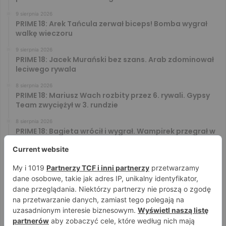
9 sierpnia 2026
PRIME 18: Arek Tańcula zerwał biceps! Bomba wygrał
walkę wieczoru
9 sierpnia 2026
PRIME 18: Jacek Murański bez szans. Arab zdominował
leciwego rywala
8 sierpnia 2026
PRIME 18: Mariusz Wach rozbity przez 6. rywali. Gypsy
Team zwyciężył w 3. rundzie
8 sierpnia 2026
PRIME 18: Bagieta wrócił i wygrał. Wampirek przegrał w
2. rundzie
8 sierpnia 2026
PRIME 18: Ryta rozbił Jóźwiaka na pełnym dystansie.
Wsparcie Murana nie wystarczyło
8 sierpnia 2026
PRIME 18 za darmo – zobacz darmowe walki na żywo!
Aż trzy starcia dostępne za free