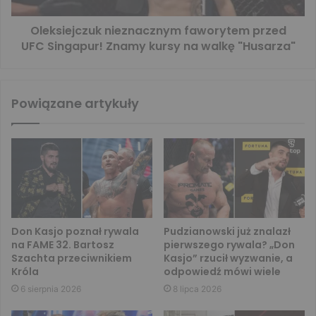
Oleksiejczuk nieznacznym faworytem przed
UFC Singapur! Znamy kursy na walkę "Husarza"
Powiązane artykuły
Don Kasjo poznał rywala
Pudzianowski już znalazł
na FAME 32. Bartosz
pierwszego rywala? „Don
Szachta przeciwnikiem
Kasjo” rzucił wyzwanie, a
Króla
odpowiedź mówi wiele
6 sierpnia 2026
8 lipca 2026