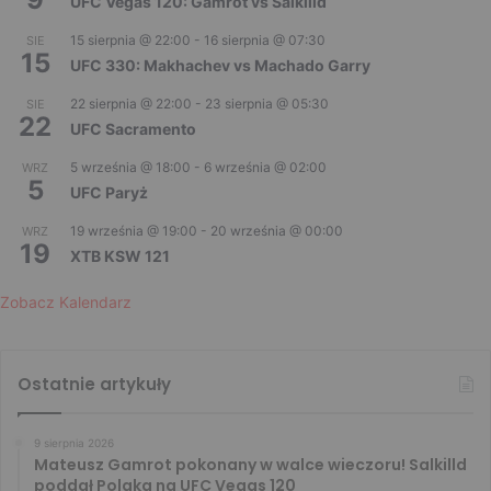
UFC Vegas 120: Gamrot vs Salkilld
15 sierpnia @ 22:00
-
16 sierpnia @ 07:30
SIE
15
UFC 330: Makhachev vs Machado Garry
22 sierpnia @ 22:00
-
23 sierpnia @ 05:30
SIE
22
UFC Sacramento
5 września @ 18:00
-
6 września @ 02:00
WRZ
5
UFC Paryż
19 września @ 19:00
-
20 września @ 00:00
WRZ
19
XTB KSW 121
Zobacz Kalendarz
Ostatnie artykuły
9 sierpnia 2026
Mateusz Gamrot pokonany w walce wieczoru! Salkilld
poddał Polaka na UFC Vegas 120