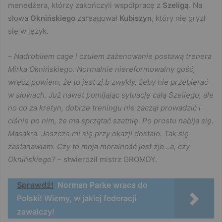
menedżera, którzy zakończyli współpracę z
Szeligą
. Na
słowa
Oknińskiego
zareagował
Kubiszyn
, który nie gryzł
się w język.
– Nadrobiłem cage i czułem zażenowanie postawą trenera
Mirka Oknińskiego. Normalnie niereformowalny gość,
wręcz powiem, że to jest zj.b zwykły, żeby nie przebierać
w słowach. Już nawet pomijając sytuację całą Szeliego, ale
no co za kretyn, dobrze treningu nie zaczął prowadzić i
ciśnie po nim, że ma sprzątać szatnię. Po prostu nabija się.
Masakra. Jeszcze mi się przy okazji dostało. Tak się
zastanawiam. Czy to moja moralność jest zje…a, czy
Oknińskiego?
– stwierdził mistrz GROMDY.
Sprawdź!
Norman Parke wraca do
Polski! Wiemy, w jakiej federacji
zawalczy!