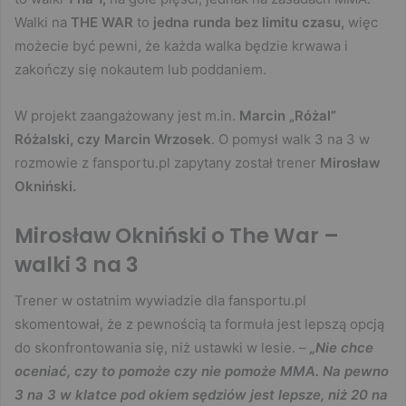
Walki na
THE WAR
to
jedna runda bez limitu czasu,
więc
możecie być pewni, że każda walka będzie krwawa i
zakończy się nokautem lub poddaniem.
W projekt zaangażowany jest m.in.
Marcin „Różal”
Różalski, czy Marcin Wrzosek
. O pomysł walk 3 na 3 w
rozmowie z fansportu.pl zapytany został trener
Mirosław
Okniński.
Mirosław Okniński o The War –
walki 3 na 3
Trener w ostatnim wywiadzie dla fansportu.pl
skomentował, że z pewnością ta formuła jest lepszą opcją
do skonfrontowania się, niż ustawki w lesie. –
„Nie chce
oceniać, czy to pomoże czy nie pomoże MMA. Na pewno
3 na 3 w klatce pod okiem sędziów jest lepsze, niż 20 na