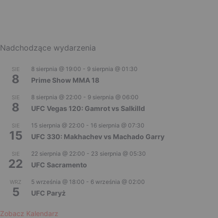
Nadchodzące wydarzenia
8 sierpnia @ 19:00
-
9 sierpnia @ 01:30
SIE
8
Prime Show MMA 18
8 sierpnia @ 22:00
-
9 sierpnia @ 06:00
SIE
8
UFC Vegas 120: Gamrot vs Salkilld
15 sierpnia @ 22:00
-
16 sierpnia @ 07:30
SIE
15
UFC 330: Makhachev vs Machado Garry
22 sierpnia @ 22:00
-
23 sierpnia @ 05:30
SIE
22
UFC Sacramento
5 września @ 18:00
-
6 września @ 02:00
WRZ
5
UFC Paryż
Zobacz Kalendarz