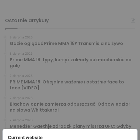
Ostatnie artykuły
8 sierpnia 2026
Gdzie oglądać Prime MMA 18? Transmisja na żywo
8 sierpnia 2026
Prime MMA 18: typy, kursy i zakłady bukmacherskie na
galę
7 sierpnia 2026
PRIME MMA 18: Oficjalne ważenie i ostatnie face to
face [VIDEO]
7 sierpnia 2026
Błachowicz nie zamierza odpuszczać. Odpowiedział
na słowa Whittakera!
7 sierpnia 2026
Menedżer Gaethje zdradził plany mistrza UFC: Gdyby
zakończył karierę dzisiaj, byłbym…