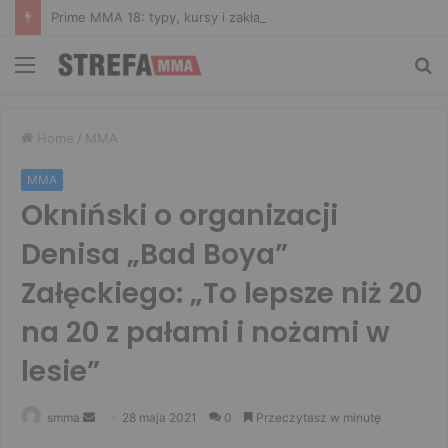
Prime MMA 18: typy, kursy i zakłady bukmacherskie na galę
Menu
Sz
Home
/
MMA
MMA
Okniński o organizacji
Denisa „Bad Boya”
Załęckiego: „To lepsze niż 20
na 20 z pałami i nożami w
lesie”
Send
smma
28 maja 2021
0
Przeczytasz w minutę
an