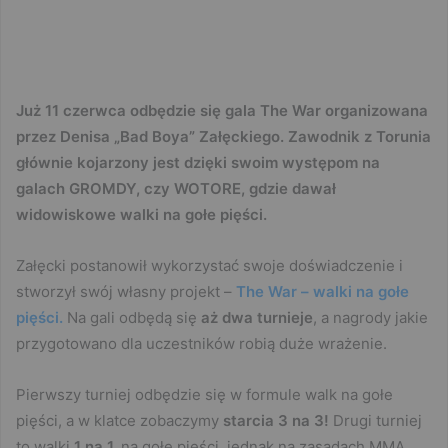
Już 11 czerwca odbędzie się gala The War organizowana
przez Denisa „Bad Boya” Załęckiego. Zawodnik z Torunia
głównie kojarzony jest dzięki swoim występom na
galach GROMDY, czy WOTORE, gdzie dawał
widowiskowe walki na gołe pięści.
Załęcki postanowił wykorzystać swoje doświadczenie i
stworzył swój własny projekt –
The War – walki na gołe
pięści.
Na gali odbędą się
aż dwa turnieje
, a nagrody jakie
przygotowano dla uczestników robią duże wrażenie.
Pierwszy turniej odbędzie się w formule walk na gołe
pięści, a w klatce zobaczymy
starcia 3 na 3!
Drugi turniej
to walki
1 na 1,
na gołe pięści, jednak na zasadach MMA.