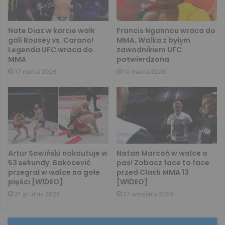
Nate Diaz w karcie walk
Francis Ngannou wraca do
gali Rousey vs. Carano!
MMA. Walka z byłym
Legenda UFC wraca do
zawodnikiem UFC
MMA
potwierdzona
17 marca 2026
10 marca 2026
Artur Sowiński nokautuje w
Natan Marcoń w walce o
53 sekundy. Bakocević
pas! Zobacz face to face
przegrał w walce na gołe
przed Clash MMA 13
pięści [WIDEO]
[WIDEO]
21 grudnia 2025
27 września 2025