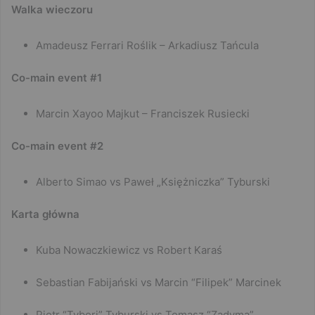
Walka wieczoru
Amadeusz Ferrari Roślik – Arkadiusz Tańcula
Co-main event #1
Marcin Xayoo Majkut – Franciszek Rusiecki
Co-main event #2
Alberto Simao vs Paweł „Księżniczka” Tyburski
Karta główna
Kuba Nowaczkiewicz vs Robert Karaś
Sebastian Fabijański vs Marcin “Filipek” Marcinek
Piotr “Tybori” Tyburski vs Tomasz “Zadyma”