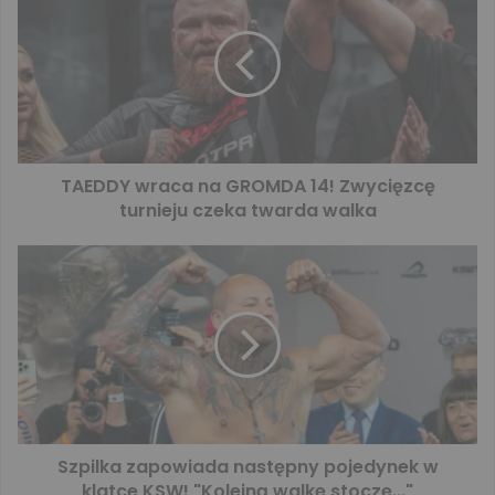
TAEDDY wraca na GROMDA 14! Zwycięzcę
turnieju czeka twarda walka
Szpilka zapowiada następny pojedynek w
klatce KSW! "Kolejną walkę stoczę..."