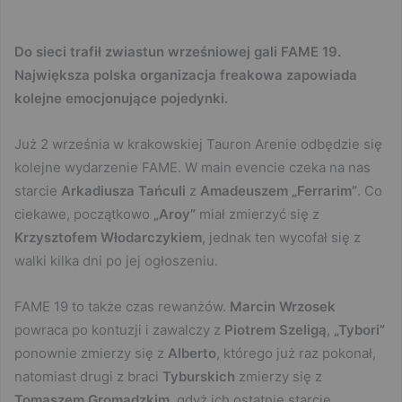
Do sieci trafił zwiastun wrześniowej gali FAME 19.
Największa polska organizacja freakowa zapowiada
kolejne emocjonujące pojedynki.
Już 2 września w krakowskiej Tauron Arenie odbędzie się
kolejne wydarzenie FAME. W main evencie czeka na nas
starcie
Arkadiusza Tańculi
z
Amadeuszem „Ferrarim”
. Co
ciekawe, początkowo
„Aroy”
miał zmierzyć się z
Krzysztofem Włodarczykiem
, jednak ten wycofał się z
walki kilka dni po jej ogłoszeniu.
FAME 19 to także czas rewanżów.
Marcin Wrzosek
powraca po kontuzji i zawalczy z
Piotrem
Szeligą
,
„Tybori”
ponownie zmierzy się z
Alberto
, którego już raz pokonał,
natomiast drugi z braci
Tyburskich
zmierzy się z
Tomaszem Gromadzkim
, gdyż ich ostatnie starcie