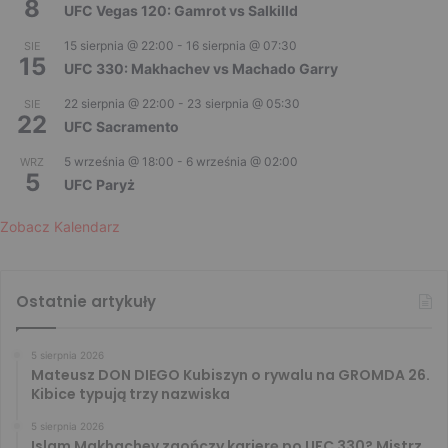
8
UFC Vegas 120: Gamrot vs Salkilld
15 sierpnia @ 22:00
-
16 sierpnia @ 07:30
SIE
15
UFC 330: Makhachev vs Machado Garry
22 sierpnia @ 22:00
-
23 sierpnia @ 05:30
SIE
22
UFC Sacramento
5 września @ 18:00
-
6 września @ 02:00
WRZ
5
UFC Paryż
Zobacz Kalendarz
Ostatnie artykuły
5 sierpnia 2026
Mateusz DON DIEGO Kubiszyn o rywalu na GROMDA 26.
Kibice typują trzy nazwiska
5 sierpnia 2026
Islam Makhachev zaończy karierę po UFC 330? Mistrz