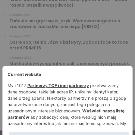
rozwiał wszelkie wątpliwości
4 sierpnia 2026
Tańcula nie gryzł się w język. Wymowna sugestia o
zachowaniu Jacka Murańskiego [VIDEO]
4 sierpnia 2026
Ostre spojrzenia Jóźwiaka i Ryty. Zobacz face to face
przed PRIME 18
4 sierpnia 2026
Makhachev wyciągnął wnioski z sensacyjnych porażek:
U nas to tak nie działa
4 sierpnia 2026
Murański i Tańcula znów na kursie kolizyjnym. Gorąco
zrobiło się za kulisami konferencji
4 sierpnia 2026
Makhachev nie zamierza kalkulować: Od pierwszego
sprowadzenia będę szukał skończenia”