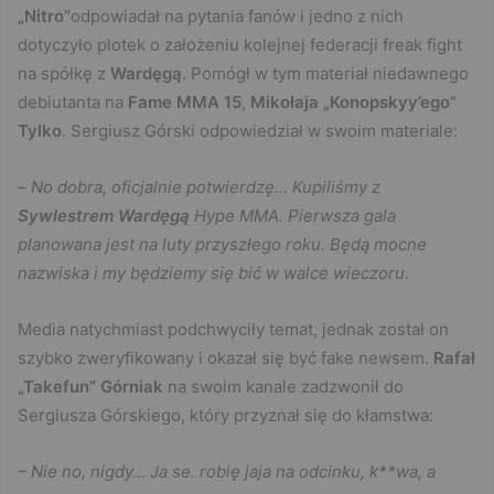
„Nitro”
odpowiadał na pytania fanów i jedno z nich
dotyczyło plotek o założeniu kolejnej federacji freak fight
na spółkę z
Wardęgą
. Pomógł w tym materiał niedawnego
debiutanta na
Fame MMA 15
,
Mikołaja „Konopskyy’ego”
Tylko
. Sergiusz Górski odpowiedział w swoim materiale:
–
No dobra, oficjalnie potwierdzę… Kupiliśmy z
Sywlestrem Wardęgą
Hype MMA. Pierwsza gala
planowana jest na luty przyszłego roku. Będą mocne
nazwiska i my będziemy się bić w walce wieczoru.
Media natychmiast podchwyciły temat, jednak został on
szybko zweryfikowany i okazał się być fake newsem.
Rafał
„Takefun” Górniak
na swoim kanale zadzwonił do
Sergiusza Górskiego, który przyznał się do kłamstwa:
– Nie no, nigdy… Ja se. robię jaja na odcinku, k**wa, a