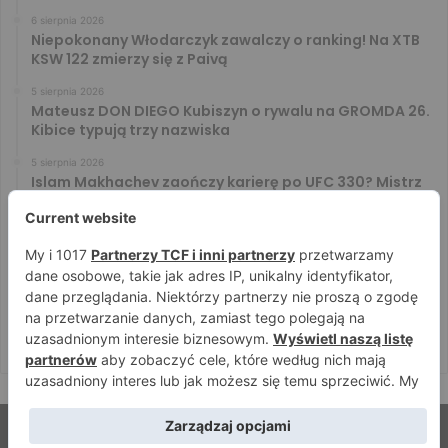
6 sierpnia 2026
Niepokonany Włodarczyk zawalczy o ranking! Na XTB
KSW 122 zmierzy się z Paivą
5 sierpnia 2026
Mateusz DON DIEGO Kubiszyn o rywalu na GROMDA 26.
Kibice typują trzy nazwiska
5 sierpnia 2026
Islam Makhachev zaończy karierę po UFC 330? Mistrz
rozwiał wszelkie wątpliwości
4 sierpnia 2026
Tańcula nie gryzł się w język. Wymowna sugestia o
zachowaniu Jacka Murańskiego [VIDEO]
4 sierpnia 2026
Ostre spojrzenia Jóźwiaka i Ryty. Zobacz face to face
przed PRIME 18
© Strefamma.pl 2026, Wszelkie prawa zastrzeżone |