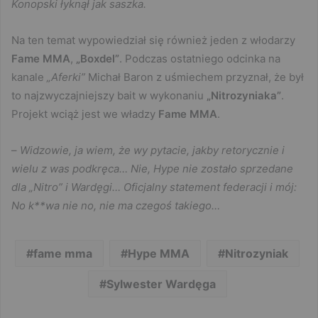
Konopski łyknął jak saszka.
Na ten temat wypowiedział się również jeden z włodarzy
Fame MMA
,
„Boxdel”
. Podczas ostatniego odcinka na
kanale
„Aferki”
Michał Baron z uśmiechem przyznał, że był
to najzwyczajniejszy bait w wykonaniu
„Nitrozyniaka”
.
Projekt wciąż jest we władzy
Fame MMA
.
–
Widzowie, ja wiem, że wy pytacie, jakby retorycznie i
wielu z was podkręca… Nie, Hype nie zostało sprzedane
dla „Nitro” i Wardęgi… Oficjalny statement federacji i mój:
No k**wa nie no, nie ma czegoś takiego…
fame mma
Hype MMA
Nitrozyniak
Sylwester Wardęga