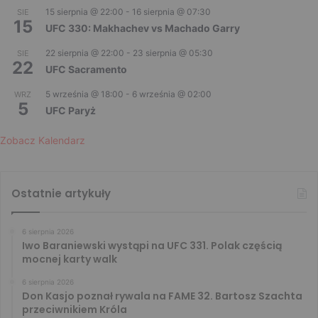
15 sierpnia @ 22:00
-
16 sierpnia @ 07:30
SIE
15
UFC 330: Makhachev vs Machado Garry
22 sierpnia @ 22:00
-
23 sierpnia @ 05:30
SIE
22
UFC Sacramento
5 września @ 18:00
-
6 września @ 02:00
WRZ
5
UFC Paryż
Zobacz Kalendarz
Ostatnie artykuły
6 sierpnia 2026
Iwo Baraniewski wystąpi na UFC 331. Polak częścią
mocnej karty walk
6 sierpnia 2026
Don Kasjo poznał rywala na FAME 32. Bartosz Szachta
przeciwnikiem Króla