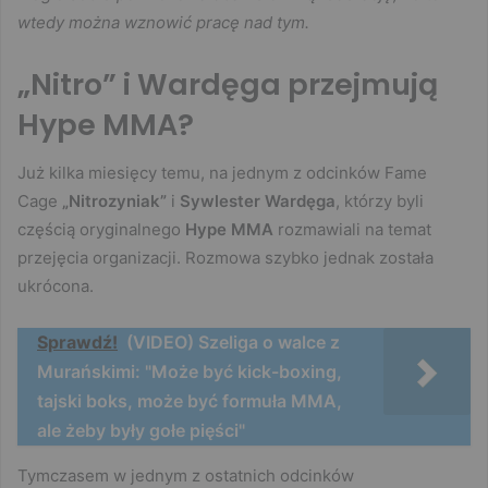
wtedy można wznowić pracę nad tym.
„Nitro” i Wardęga przejmują
Hype MMA?
Już kilka miesięcy temu, na jednym z odcinków Fame
Cage
„Nitrozyniak”
i
Sywlester Wardęga
, którzy byli
częścią oryginalnego
Hype MMA
rozmawiali na temat
przejęcia organizacji. Rozmowa szybko jednak została
ukrócona.
Sprawdź!
(VIDEO) Szeliga o walce z
Murańskimi: "Może być kick-boxing,
tajski boks, może być formuła MMA,
ale żeby były gołe pięści"
Tymczasem w jednym z ostatnich odcinków