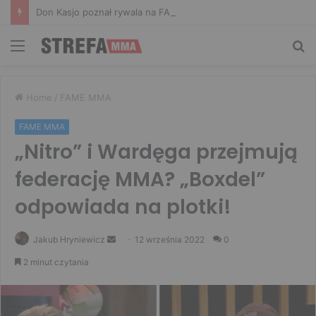
Don Kasjo poznał rywala na FAME 32. Bartosz Szachta przeciwnikiem Króla
Menu
Sz
Home
/
FAME MMA
FAME MMA
„Nitro” i Wardęga przejmują
federację MMA? „Boxdel”
odpowiada na plotki!
Send
Jakub Hryniewicz
12 września 2022
0
an
2 minut czytania
email