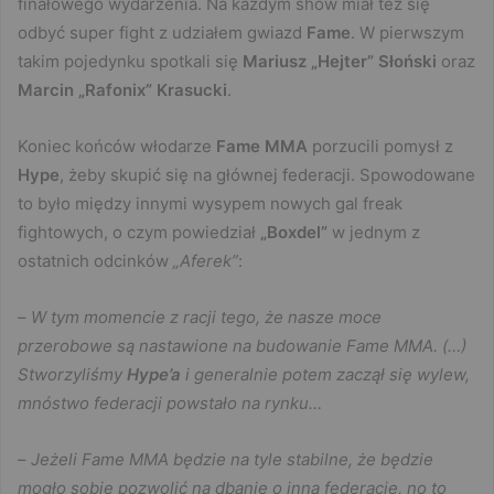
finałowego wydarzenia. Na każdym show miał też się
odbyć super fight z udziałem gwiazd
Fame
. W pierwszym
takim pojedynku spotkali się
Mariusz „Hejter” Słoński
oraz
Marcin „Rafonix” Krasucki
.
Koniec końców włodarze
Fame MMA
porzucili pomysł z
Hype
, żeby skupić się na głównej federacji. Spowodowane
to było między innymi wysypem nowych gal freak
fightowych, o czym powiedział
„Boxdel”
w jednym z
ostatnich odcinków
„Aferek”
:
–
W tym momencie z racji tego, że nasze moce
przerobowe są nastawione na budowanie Fame MMA. (…)
Stworzyliśmy
Hype’a
i generalnie potem zaczął się wylew,
mnóstwo federacji powstało na rynku…
–
Jeżeli Fame MMA będzie na tyle stabilne, że będzie
mogło sobie pozwolić na dbanie o inną federację, no to