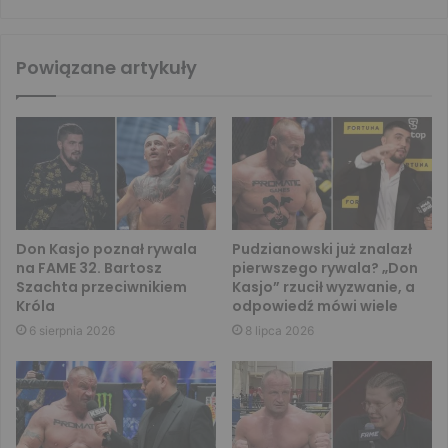
Powiązane artykuły
Don Kasjo poznał rywala
Pudzianowski już znalazł
na FAME 32. Bartosz
pierwszego rywala? „Don
Szachta przeciwnikiem
Kasjo” rzucił wyzwanie, a
Króla
odpowiedź mówi wiele
6 sierpnia 2026
8 lipca 2026