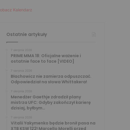
obacz Kalendarz
Ostatnie artykuły
7 sierpnia 2026
PRIME MMA 18: Oficjalne ważenie i
ostatnie face to face [VIDEO]
7 sierpnia 2026
Błachowicz nie zamierza odpuszczać.
Odpowiedział na słowa Whittakera!
7 sierpnia 2026
Menedżer Gaethje zdradził plany
mistrza UFC: Gdyby zakończył karierę
dzisiaj, byłbym…
7 sierpnia 2026
Vitalii Yakymenko będzie bronił pasa na
XTB KSW 122! Marcello Morelli przed