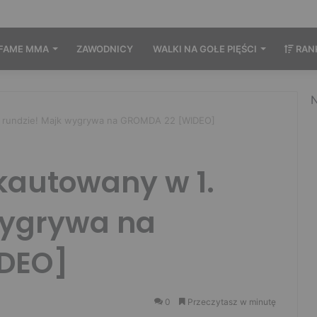
FAME MMA
ZAWODNICY
WALKI NA GOŁE PIĘŚCI
RAN
N
. rundzie! Majk wygrywa na GROMDA 22 [WIDEO]
kautowany w 1.
wygrywa na
DEO]
0
Przeczytasz w minutę