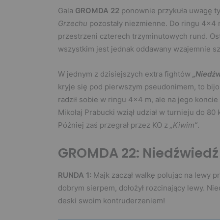
Gala
GROMDA 22
ponownie przykuła uwagę tys
Grzechu
pozostały niezmienne. Do ringu 4×4 
przestrzeni czterech trzyminutowych rund. Ost
wszystkim jest jednak oddawany wzajemnie sza
W jednym z dzisiejszych extra fightów
„Niedźw
kryje się pod pierwszym pseudonimem, to bij
radził sobie w ringu 4×4 m, ale na jego konci
Mikołaj Prabucki wziął udział w turnieju do 80
Później zaś przegrał przez KO z
„Kiwim”
.
GROMDA 22: Niedźwiedź
RUNDA 1:
Majk zaczął walkę polując na lewy 
dobrym sierpem, dołożył rozcinający lewy. Nie
deski swoim kontruderzeniem!