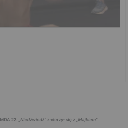
OMDA 22.
„Niedźwiedź”
zmierzył się z
„Majkiem”
.