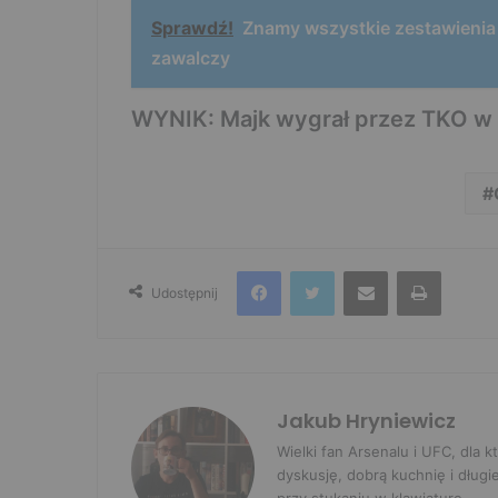
Sprawdź!
Znamy wszystkie zestawienia
zawalczy
WYNIK: Majk wygrał przez TKO w 1
Facebook
Twitter
Udostępnij przez e-mail
Drukuj
Udostępnij
Jakub Hryniewicz
Wielki fan Arsenalu i UFC, dla
dyskusję, dobrą kuchnię i długi
przy stukaniu w klawiaturę.