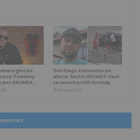
biera głos po
Don Diego stanowczo po
burzy: Powiemy
aferze. Mistrz GROMDY: Usuń
 jest GROMDA…
ze swoich profili Gromdę
2026
30 lipca 2026
omentarz