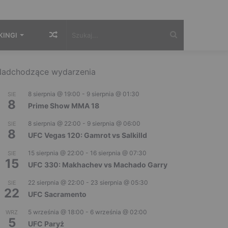
Losowy
Szukaj...
KINGI
artykuł
adchodzące wydarzenia
8 sierpnia @ 19:00
-
9 sierpnia @ 01:30
SIE
8
Prime Show MMA 18
8 sierpnia @ 22:00
-
9 sierpnia @ 06:00
SIE
8
UFC Vegas 120: Gamrot vs Salkilld
15 sierpnia @ 22:00
-
16 sierpnia @ 07:30
SIE
15
UFC 330: Makhachev vs Machado Garry
22 sierpnia @ 22:00
-
23 sierpnia @ 05:30
SIE
22
UFC Sacramento
5 września @ 18:00
-
6 września @ 02:00
WRZ
5
UFC Paryż