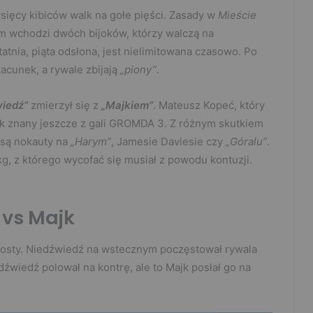
ięcy kibiców walk na gołe pięści. Zasady w
Mieście
m wchodzi dwóch bijoków, którzy walczą na
atnia, piąta odsłona, jest nielimitowana czasowo. Po
cunek, a rywale zbijają
„piony”
.
iedź”
zmierzył się z
„Majkiem”
. Mateusz Kopeć, który
ok znany jeszcze z gali GROMDA 3. Z różnym skutkiem
e są nokauty na
„Harym”
, Jamesie Daviesie czy
„Góralu”
.
 kg, z którego wycofać się musiał z powodu kontuzji.
 vs Majk
prosty. Niedźwiedź na wstecznym poczęstował rywala
dźwiedź polował na kontrę, ale to Majk posłał go na