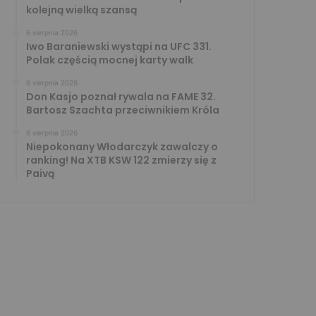
kolejną wielką szansą
6 sierpnia 2026
Iwo Baraniewski wystąpi na UFC 331.
Polak częścią mocnej karty walk
6 sierpnia 2026
Don Kasjo poznał rywala na FAME 32.
Bartosz Szachta przeciwnikiem Króla
6 sierpnia 2026
Niepokonany Włodarczyk zawalczy o
ranking! Na XTB KSW 122 zmierzy się z
Paivą