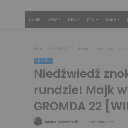
HOME
KSW
UFC
FEN
BOKS
Home
/
GROMDA
/
Niedźwiedź znokautowany w 1
GROMDA
Niedźwiedź zno
rundzie! Majk 
GROMDA 22 [WI
Send
Jakub Hryniewicz
12 września 2025