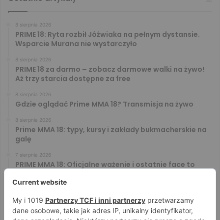
8 sierpnia 2026
PRIME 18: Ryta rozbił Jóźwiaka na pełnym dystansie.
Wsparcie Murana nie wystarczyło
8 sierpnia 2026
PRIME 18 za darmo – zobacz darmowe walki na żywo!
Aż trzy starcia dostępne za free
8 sierpnia 2026
Gdzie oglądać Prime MMA 18? Transmisja na żywo
8 sierpnia 2026
Prime MMA 18: typy, kursy i zakłady bukmacherskie na
galę
7 sierpnia 2026
PRIME MMA 18: Oficjalne ważenie i ostatnie face to
face [VIDEO]
7 sierpnia 2026
Błachowicz nie zamierza odpuszczać. Odpowiedział
na słowa Whittakera!