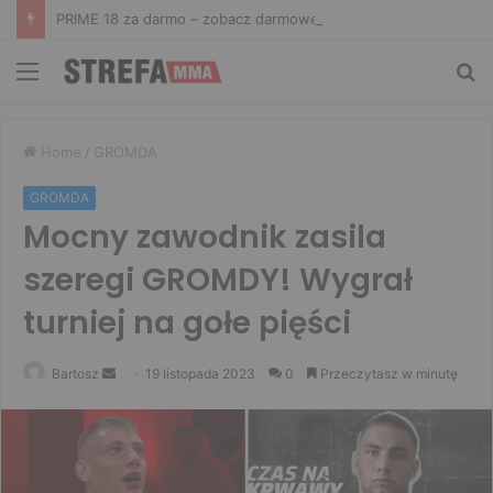
PRIME 18 za darmo – zobacz darmowe walki na żywo! Aż trzy starcia dostępne za free
Menu
Sz
Home
/
GROMDA
GROMDA
Mocny zawodnik zasila
szeregi GROMDY! Wygrał
turniej na gołe pięści
Send
Bartosz
19 listopada 2023
0
Przeczytasz w minutę
an
email