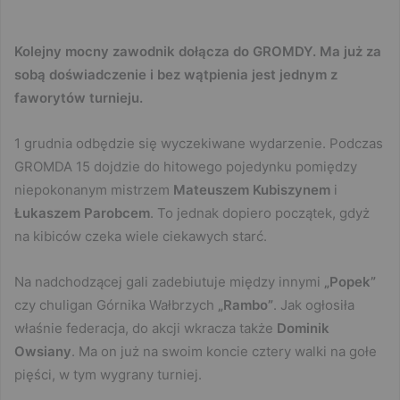
Kolejny mocny zawodnik dołącza do GROMDY. Ma już za
sobą doświadczenie i bez wątpienia jest jednym z
faworytów turnieju.
1 grudnia odbędzie się wyczekiwane wydarzenie. Podczas
GROMDA 15 dojdzie do hitowego pojedynku pomiędzy
niepokonanym mistrzem
Mateuszem Kubiszynem
i
Łukaszem
Parobcem
. To jednak dopiero początek, gdyż
na kibiców czeka wiele ciekawych starć.
Na nadchodzącej gali zadebiutuje między innymi
„Popek”
czy chuligan Górnika Wałbrzych
„Rambo”
. Jak ogłosiła
właśnie federacja, do akcji wkracza także
Dominik
Owsiany
. Ma on już na swoim koncie cztery walki na gołe
pięści, w tym wygrany turniej.