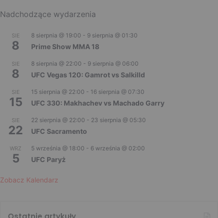
Nadchodzące wydarzenia
8 sierpnia @ 19:00
-
9 sierpnia @ 01:30
SIE
8
Prime Show MMA 18
8 sierpnia @ 22:00
-
9 sierpnia @ 06:00
SIE
8
UFC Vegas 120: Gamrot vs Salkilld
15 sierpnia @ 22:00
-
16 sierpnia @ 07:30
SIE
15
UFC 330: Makhachev vs Machado Garry
22 sierpnia @ 22:00
-
23 sierpnia @ 05:30
SIE
22
UFC Sacramento
5 września @ 18:00
-
6 września @ 02:00
WRZ
5
UFC Paryż
Zobacz Kalendarz
Ostatnie artykuły