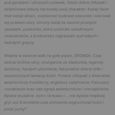
pod garażami i ulicznych ustawek. Gdzie dobre chłopaki i
dzielnicowe łobuzy hartowały swój charakter. Każdy facet
miał swoje słowo, codziennie budował szacunek i kierował
się prawem ulicy. Uliczny świat ze swoimi prostymi
zasadami, podwórko, które pożerało osiedlowych
cwaniaczków, a środowisko nagradzało wytrwałych i
twardych graczy.
Witamy w świecie walk na gołe pięści, GROMDA. Czas
zebrać królów ulicy, chuliganów ze stadionów, legendy
dzielnicy, hardych uliczników, fascynatów dobrej bitki i
wyszkolonych łamaczy kości. Polskie chłopaki z blokowisk,
awanturniczy travellerzy, angielscy zadymiarze, francuscy
rozrabiacze oraz cała zgraja awanturników i nierządników.
Będzie brutalnie, ostro i krwawo i … nie będzie miękkiej
gry! Już 8 września czas ponownie pogruchotać kości i
polać juchy!”