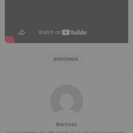
GROMDA
Bartosz
Od lat prawdziwy fan piłki nożnej. Od 11 roku życia trenuję boks,