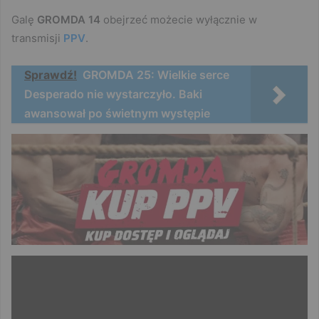
Galę
GROMDA 14
obejrzeć możecie wyłącznie w
transmisji
PPV
.
Sprawdź!
GROMDA 25: Wielkie serce
Desperado nie wystarczyło. Baki
awansował po świetnym występie