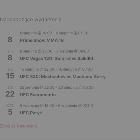
Nadchodzące wydarzenia
8 sierpnia @ 19:00
-
9 sierpnia @ 01:30
SIE
8
Prime Show MMA 18
8 sierpnia @ 22:00
-
9 sierpnia @ 06:00
SIE
8
UFC Vegas 120: Gamrot vs Salkilld
15 sierpnia @ 22:00
-
16 sierpnia @ 07:30
SIE
15
UFC 330: Makhachev vs Machado Garry
22 sierpnia @ 22:00
-
23 sierpnia @ 05:30
SIE
22
UFC Sacramento
5 września @ 18:00
-
6 września @ 02:00
WRZ
5
UFC Paryż
Zobacz Kalendarz