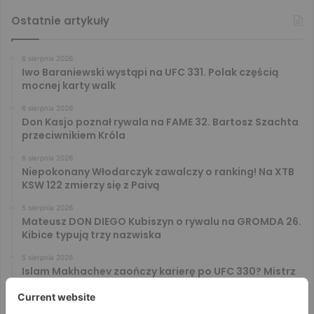
Ostatnie artykuły
6 sierpnia 2026
Iwo Baraniewski wystąpi na UFC 331. Polak częścią
mocnej karty walk
6 sierpnia 2026
Don Kasjo poznał rywala na FAME 32. Bartosz Szachta
przeciwnikiem Króla
6 sierpnia 2026
Niepokonany Włodarczyk zawalczy o ranking! Na XTB
KSW 122 zmierzy się z Paivą
5 sierpnia 2026
Mateusz DON DIEGO Kubiszyn o rywalu na GROMDA 26.
Kibice typują trzy nazwiska
5 sierpnia 2026
Islam Makhachev zaończy karierę po UFC 330? Mistrz
rozwiał wszelkie wątpliwości
4 sierpnia 2026