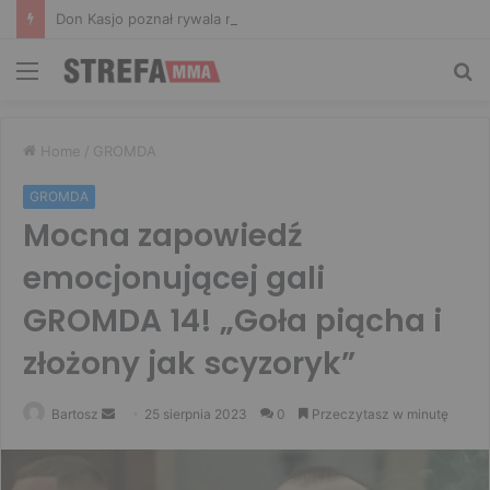
Don Kasjo poznał rywala na FAME 32. Bartosz Szachta przeciwnikiem Króla
Menu
Sz
Home
/
GROMDA
GROMDA
Mocna zapowiedź
emocjonującej gali
GROMDA 14! „Goła piącha i
złożony jak scyzoryk”
Send
Bartosz
25 sierpnia 2023
0
Przeczytasz w minutę
an
email