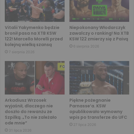
Vitalii Yakymenko będzie
Niepokonany Włodarczyk
bronił pasa na XTB KSW
zawalczy o ranking! Na XTB
122! Marcello Morelli przed
KSW 122 zmierzy się z Paivą
kolejną wielką szansą
6 sierpnia 2026
7 sierpnia 2026
Arkadiusz Wrzosek
Piękne pożegnanie
wyjaśnił, dlaczego nie
Parnasse’a. KSW
doszło do rewanżu ze
opublikowało wymowny
Szpilką. „To nie zależało
wpis po transferze do UFC
ode mnie”
27 lipca 2026
31 lipca 2026