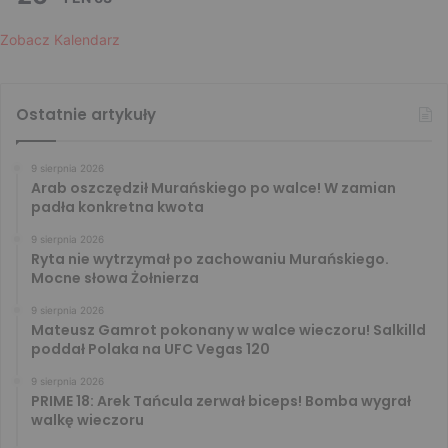
Zobacz Kalendarz
Ostatnie artykuły
9 sierpnia 2026
Arab oszczędził Murańskiego po walce! W zamian
padła konkretna kwota
9 sierpnia 2026
Ryta nie wytrzymał po zachowaniu Murańskiego.
Mocne słowa Żołnierza
9 sierpnia 2026
Mateusz Gamrot pokonany w walce wieczoru! Salkilld
poddał Polaka na UFC Vegas 120
9 sierpnia 2026
PRIME 18: Arek Tańcula zerwał biceps! Bomba wygrał
walkę wieczoru