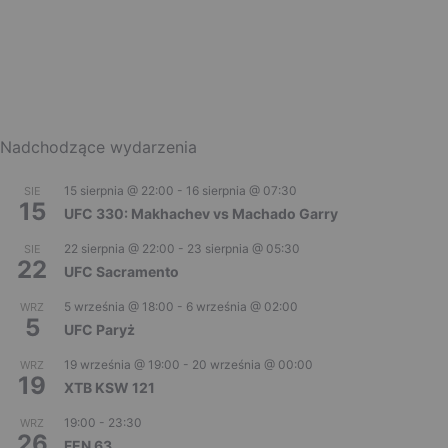
Nadchodzące wydarzenia
15 sierpnia @ 22:00
-
16 sierpnia @ 07:30
SIE
15
UFC 330: Makhachev vs Machado Garry
22 sierpnia @ 22:00
-
23 sierpnia @ 05:30
SIE
22
UFC Sacramento
5 września @ 18:00
-
6 września @ 02:00
WRZ
5
UFC Paryż
19 września @ 19:00
-
20 września @ 00:00
WRZ
19
XTB KSW 121
19:00
-
23:30
WRZ
26
FEN 63