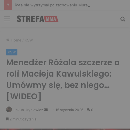
Ryta nie wytrzymał po zachowaniu Murańskiego. Mocne słowa Żołnierza
Menu
Sz
Home
/
KSW
KSW
Menedżer Różala szczerze o
roli Macieja Kawulskiego:
Umówmy się, bez niego…
[WIDEO]
Send
Jakub Hryniewicz
15 stycznia 2026
0
an
2 minut czytania
email