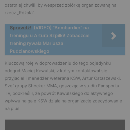
ostatniej chwili, by wesprzeć zbiórkę organizowaną na
rzecz „Różala”.
Sprawdź!
(VIDEO) "Bombardier" na
treningu u Artura Szpilki! Zobaczcie
trening rywala Mariusza
Pudzianowskiego
Kluczową rolę w doprowadzeniu do tego pojedynku
odegrał Maciej Kawulski, z którym kontaktował się
przyjaciel i menedżer weterana KSW, Artur Ostaszewski.
Szef grupy Shocker MMA, goszcząc w studiu Fansportu
TV, podkreślił, że powrót Kawulskiego do aktywnego
wpływu na gale KSW działa na organizację zdecydowanie
na plus: