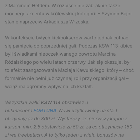
z Marcinem Heldem. W rozpisce nie zabraknie także
mocnego akcentu w królewskiej kategorii – Szymon Bajor
stanie naprzeciw Arkadiusza Wrzoska.
W kontekście byłych kickbokserów warto jednak cofnąć
się pamięcią do poprzedniej gali. Podczas KSW 113 kibice
byli świadkami nieoczekiwanego powrotu Marcina
Różalskiego po wielu latach przerwy. Jak się okazuje, był
to efekt zaangażowania Macieja Kawulskiego, który – choć
formalnie nie pełni już czynnej roli przy organizacji gal –
wciąż ma ogromny wpływ na ich kształt.
Wszystkie walki
KSW 114
obstawisz u
bukmachera
FORTUNA
. Nowi użytkownicy na start
otrzymają aż do 300 zł. Wystarczy, że pierwszy kupon z
kursem min. 2.5 obstawicie za 50 zł, za co otrzymacie 150
zł we freebetach. A to tylko jeden z wielu bonusów na