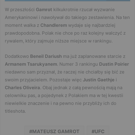
W przeszłości
Gamrot
kilkukrotnie rzucał wyzwanie
Amerykaninowi i nawoływał do takiego zestawienia. Na ten
moment walka z
Chandlerem
wydaje się najbardziej
prawdopodobna. Polak nie chce po raz kolejny walczyć z
rywalem, który zajmuje niższe miejsce w rankingu.
Dodatkowo
Beneil Dariush
ma już zaplanowane starcie z
Armanem Tsarukyanem
. Numer 3 rankingu
Dustin Poirier
niedawno sam przyznał, że raczej nie chciałby się bić ze
swoim przyjacielem. Pozostaje więc
Justin Gaethje
i
Charles Oliveira
. Obaj jednak z całą pewnością mają na
celowniku pas, a pojedynek z Polakiem ma w tej kwestii
niewielkie znaczenie i na pewno nie przybliży ich do
titleshota.
MATEUSZ GAMROT
UFC