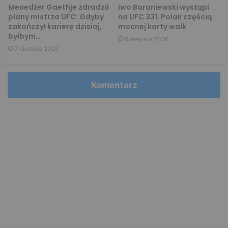
Menedżer Gaethje zdradził
Iwo Baraniewski wystąpi
plany mistrza UFC: Gdyby
na UFC 331. Polak częścią
zakończył karierę dzisiaj,
mocnej karty walk
byłbym…
6 sierpnia 2026
7 sierpnia 2026
Komentarz