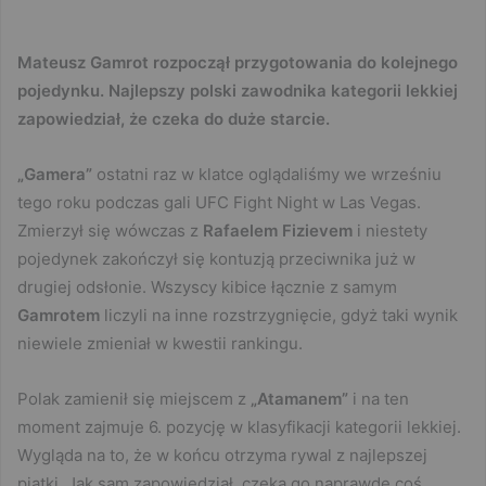
Mateusz Gamrot rozpoczął przygotowania do kolejnego
pojedynku. Najlepszy polski zawodnika kategorii lekkiej
zapowiedział, że czeka do duże starcie.
„Gamera”
ostatni raz w klatce oglądaliśmy we wrześniu
tego roku podczas gali UFC Fight Night w Las Vegas.
Zmierzył się wówczas z
Rafaelem Fizievem
i niestety
pojedynek zakończył się kontuzją przeciwnika już w
drugiej odsłonie. Wszyscy kibice łącznie z samym
Gamrotem
liczyli na inne rozstrzygnięcie, gdyż taki wynik
niewiele zmieniał w kwestii rankingu.
Polak zamienił się miejscem z
„Atamanem”
i na ten
moment zajmuje 6. pozycję w klasyfikacji kategorii lekkiej.
Wygląda na to, że w końcu otrzyma rywal z najlepszej
piątki. Jak sam zapowiedział, czeka go naprawdę coś