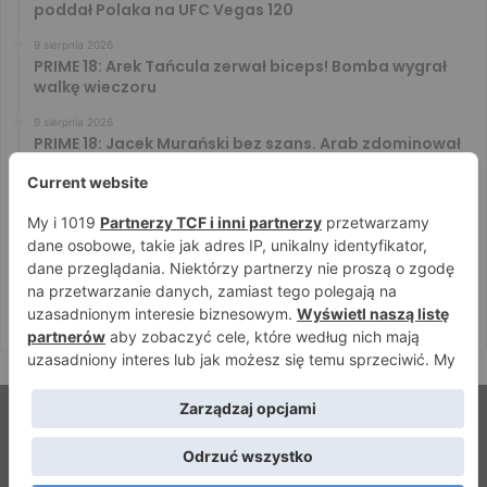
poddał Polaka na UFC Vegas 120
9 sierpnia 2026
PRIME 18: Arek Tańcula zerwał biceps! Bomba wygrał
walkę wieczoru
9 sierpnia 2026
PRIME 18: Jacek Murański bez szans. Arab zdominował
leciwego rywala
8 sierpnia 2026
PRIME 18: Mariusz Wach rozbity przez 6. rywali. Gypsy
Team zwyciężył w 3. rundzie
8 sierpnia 2026
PRIME 18: Bagieta wrócił i wygrał. Wampirek przegrał w
2. rundzie
© Strefamma.pl 2026, Wszelkie prawa zastrzeżone |
Home
Redakcja
Kontakt