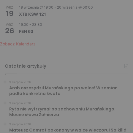
19 września @ 19:00
-
20 września @ 00:00
WRZ
19
XTB KSW 121
19:00
-
23:30
WRZ
26
FEN 63
Zobacz Kalendarz
Ostatnie artykuły
9 sierpnia 2026
Arab oszczędził Murańskiego po walce! W zamian
padła konkretna kwota
9 sierpnia 2026
Ryta nie wytrzymał po zachowaniu Murańskiego.
Mocne słowa Żołnierza
9 sierpnia 2026
Mateusz Gamrot pokonany w walce wieczoru! Salkilld