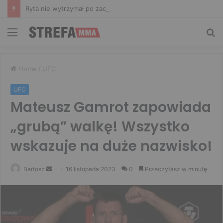
Ryta nie wytrzymał po zachowaniu Murańskiego. Mocne słowa Żołnierza
Menu
Sz
Home
/
UFC
UFC
Mateusz Gamrot zapowiada
„grubą” walkę! Wszystko
wskazuje na duże nazwisko!
Send
Bartosz
16 listopada 2023
0
Przeczytasz w minutę
an
email