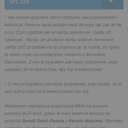
UFC 259
– Nie jestem gościem, który rozmyśla nad pojedynkami i
kalkuluje. Pewnie będę podejmował decyzję tak, jak do tej
pory. Czyli zgadzał się na każdy pojedynek i będę ich
naparzał… Myślę, że grudzień byłby dobrym terminem.
Jakby UFC przystało na tę propozycję, to myślę, że byłby
to dobry czas na zestawienie rewanżu z Beneilem
Dariuszem. Z nim przegrałem pierwszy pojedynek, więc
uważam, że to dobry czas, aby się zrewanżować.
–
Z nim przegrałem pierwszy pojedynek, więc myślę, że to
jest dobry czas na zrewanżowaniu mu się.
Niebawem największa organizacja MMA na świecie
powróci do Francji, gdzie w main evencie dojdzie do
potyczki
Benoit Saint-Denisa
z
Renato Moicano
. Wyrobek