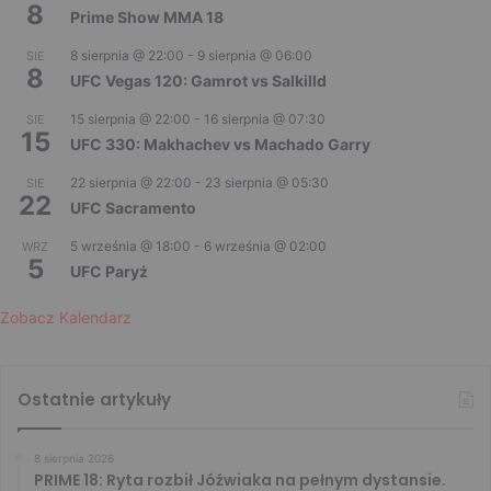
8
Prime Show MMA 18
8 sierpnia @ 22:00
-
9 sierpnia @ 06:00
SIE
8
UFC Vegas 120: Gamrot vs Salkilld
15 sierpnia @ 22:00
-
16 sierpnia @ 07:30
SIE
15
UFC 330: Makhachev vs Machado Garry
22 sierpnia @ 22:00
-
23 sierpnia @ 05:30
SIE
22
UFC Sacramento
5 września @ 18:00
-
6 września @ 02:00
WRZ
5
UFC Paryż
Zobacz Kalendarz
Ostatnie artykuły
8 sierpnia 2026
PRIME 18: Ryta rozbił Jóźwiaka na pełnym dystansie.