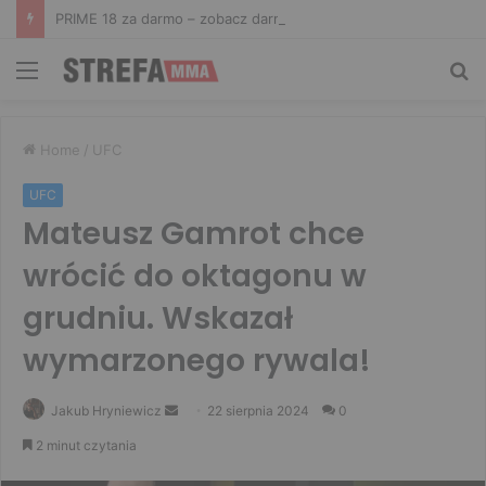
PRIME 18 za darmo – zobacz darmowe walki na żywo! Aż trzy starcia dostępne za free
Menu
Sz
Home
/
UFC
UFC
Mateusz Gamrot chce
wrócić do oktagonu w
grudniu. Wskazał
wymarzonego rywala!
Send
Jakub Hryniewicz
22 sierpnia 2024
0
an
2 minut czytania
email