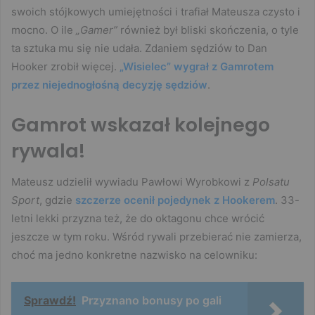
swoich stójkowych umiejętności i trafiał Mateusza czysto i
mocno. O ile
„Gamer”
również był bliski skończenia, o tyle
ta sztuka mu się nie udała. Zdaniem sędziów to Dan
Hooker zrobił więcej.
„Wisielec” wygrał z Gamrotem
przez niejednogłośną decyzję sędziów
.
Gamrot wskazał kolejnego
rywala!
Mateusz udzielił wywiadu Pawłowi Wyrobkowi z
Polsatu
Sport
, gdzie
szczerze ocenił pojedynek z Hookerem
. 33-
letni lekki przyzna też, że do oktagonu chce wrócić
jeszcze w tym roku. Wśród rywali przebierać nie zamierza,
choć ma jedno konkretne nazwisko na celowniku:
Sprawdź!
Przyznano bonusy po gali