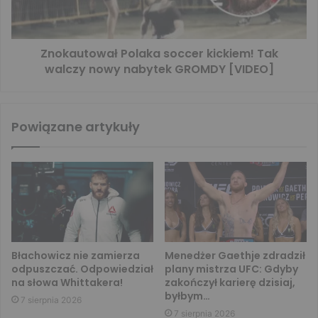
Znokautował Polaka soccer kickiem! Tak
walczy nowy nabytek GROMDY [VIDEO]
Powiązane artykuły
Błachowicz nie zamierza
Menedżer Gaethje zdradził
odpuszczać. Odpowiedział
plany mistrza UFC: Gdyby
na słowa Whittakera!
zakończył karierę dzisiaj,
byłbym…
7 sierpnia 2026
7 sierpnia 2026