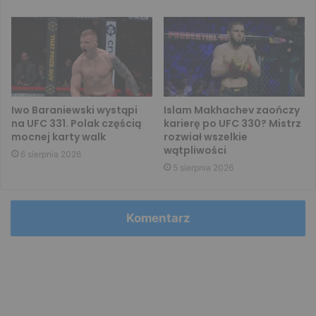
Iwo Baraniewski wystąpi
Islam Makhachev zaończy
na UFC 331. Polak częścią
karierę po UFC 330? Mistrz
mocnej karty walk
rozwiał wszelkie
wątpliwości
6 sierpnia 2026
5 sierpnia 2026
Komentarz