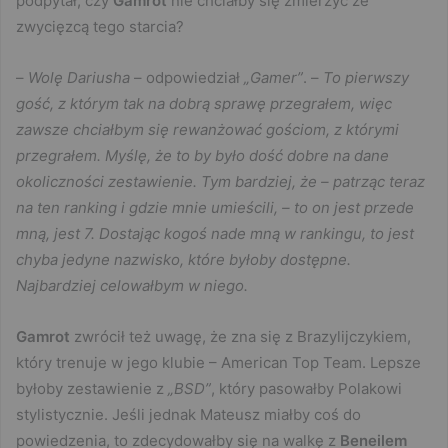
podpytał, czy
Gamrot
nie chciałby się zmierzyć ze
zwycięzcą tego starcia?
–
Wolę Dariusha
– odpowiedział
„Gamer”
. –
To pierwszy
gość, z którym tak na dobrą sprawę przegrałem, więc
zawsze chciałbym się rewanżować gościom, z którymi
przegrałem. Myślę, że to by było dość dobre na dane
okoliczności zestawienie. Tym bardziej, że – patrząc teraz
na ten ranking i gdzie mnie umieścili, – to on jest przede
mną, jest 7. Dostając kogoś nade mną w rankingu, to jest
chyba jedyne nazwisko, które byłoby dostępne.
Najbardziej celowałbym w niego.
Gamrot
zwrócił też uwagę, że zna się z Brazylijczykiem,
który trenuje w jego klubie – American Top Team. Lepsze
byłoby zestawienie z
„BSD”
, który pasowałby Polakowi
stylistycznie. Jeśli jednak Mateusz miałby coś do
powiedzenia, to zdecydowałby się na walkę z
Beneilem