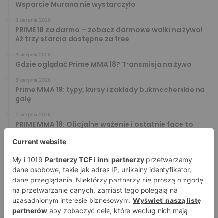
Wsparcie Murana nie wystarczyło
8 sierpnia 2026
PRIME 18 za darmo – zobacz darmowe walki na żywo!
Aż trzy starcia dostępne za free
8 sierpnia 2026
Gdzie oglądać Prime MMA 18? Transmisja na żywo
8 sierpnia 2026
Prime MMA 18: typy, kursy i zakłady bukmacherskie na
galę
7 sierpnia 2026
PRIME MMA 18: Oficjalne ważenie i ostatnie face to
face [VIDEO]
7 sierpnia 2026
Błachowicz nie zamierza odpuszczać. Odpowiedział
na słowa Whittakera!
7 sierpnia 2026
Menedżer Gaethje zdradził plany mistrza UFC: Gdyby
zakończył karierę dzisiaj, byłbym…