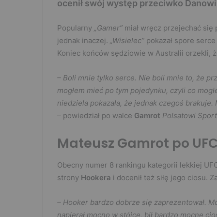
ocenił swój występ przeciwko Danowi
Popularny
„Gamer”
miał wręcz przejechać się
jednak inaczej.
„Wisielec”
pokazał spore serce 
Koniec końców sędziowie w Australii orzekli, 
– Boli mnie tylko serce. Nie boli mnie to, że p
mogłem mieć po tym pojedynku, czyli co mog
niedziela pokazała, że jednak czegoś brakuje.
– powiedział po walce
Gamrot
Polsatowi Sport
Mateusz Gamrot po UFC 
Obecny numer 8 rankingu kategorii lekkiej UFC
strony
Hookera
i docenił też siłę jego ciosu. Z
– Hooker bardzo dobrze się zaprezentował. Moż
napierał mocno w stójce, bił bardzo mocne cios