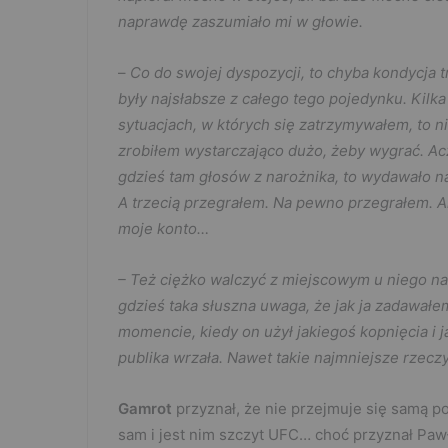
naprawdę zaszumiało mi w głowie.
–
Co do swojej dyspozycji, to chyba kondycja t
były najsłabsze z całego tego pojedynku. Kilka
sytuacjach, w których się zatrzymywałem, to ni
zrobiłem wystarczająco dużo, żeby wygrać. Acz
gdzieś tam głosów z narożnika, to wydawało n
A trzecią przegrałem. Na pewno przegrałem. A
moje konto…
– Też ciężko walczyć z miejscowym u niego na 
gdzieś taka słuszna uwaga, że jak ja zadawałem 
momencie, kiedy on użył jakiegoś kopnięcia i j
publika wrzała. Nawet takie najmniejsze rze
Gamrot
przyznał, że nie przejmuje się samą po
sam i jest nim szczyt UFC… choć przyznał Pawł