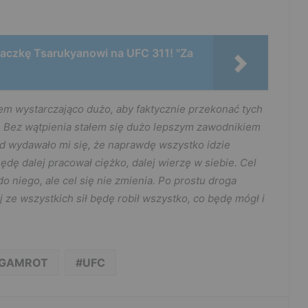
czkę Tsarukyanowi na UFC 311! "Za
łem wystarczająco dużo, aby faktycznie przekonać tych
. Bez wątpienia stałem się dużo lepszym zawodnikiem
zed wydawało mi się, że naprawdę wszystko idzie
 Będę dalej pracował ciężko, dalej wierzę w siebie. Cel
do niego, ale cel się nie zmienia. Po prostu droga
ej ze wszystkich sił będę robił wszystko, co będę mógł i
 GAMROT
UFC