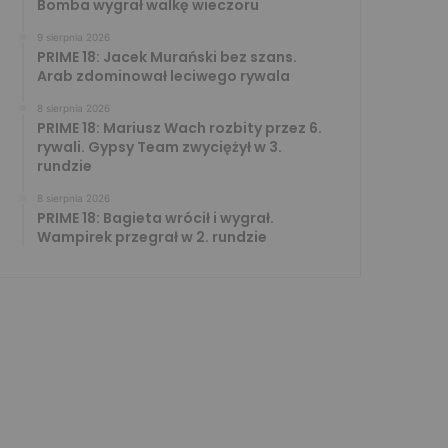
Bomba wygrał walkę wieczoru
9 sierpnia 2026
PRIME 18: Jacek Murański bez szans.
Arab zdominował leciwego rywala
8 sierpnia 2026
PRIME 18: Mariusz Wach rozbity przez 6.
rywali. Gypsy Team zwyciężył w 3.
rundzie
8 sierpnia 2026
PRIME 18: Bagieta wrócił i wygrał.
Wampirek przegrał w 2. rundzie