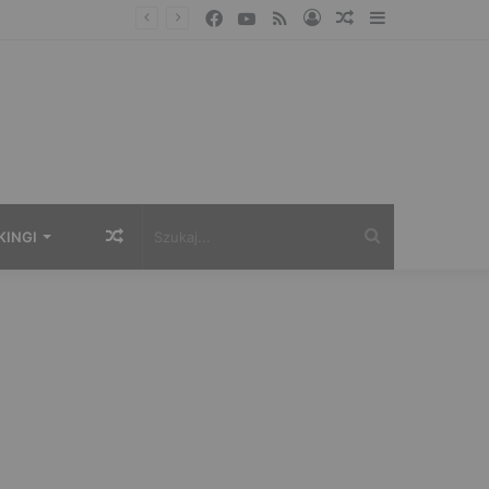
Facebook
YouTube
RSS
Zaloguj
Losowy
Sidebar
artykuł
Losowy
Szukaj...
KINGI
artykuł