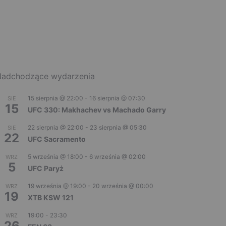
adchodzące wydarzenia
15 sierpnia @ 22:00
-
16 sierpnia @ 07:30
SIE
15
UFC 330: Makhachev vs Machado Garry
22 sierpnia @ 22:00
-
23 sierpnia @ 05:30
SIE
22
UFC Sacramento
5 września @ 18:00
-
6 września @ 02:00
WRZ
5
UFC Paryż
19 września @ 19:00
-
20 września @ 00:00
WRZ
19
XTB KSW 121
19:00
-
23:30
WRZ
26