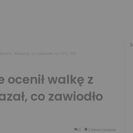
N
okerem. Wskazał, co zawiodło na UFC 305
 ocenił walkę z
zał, co zawiodło
0
2 minut czytania