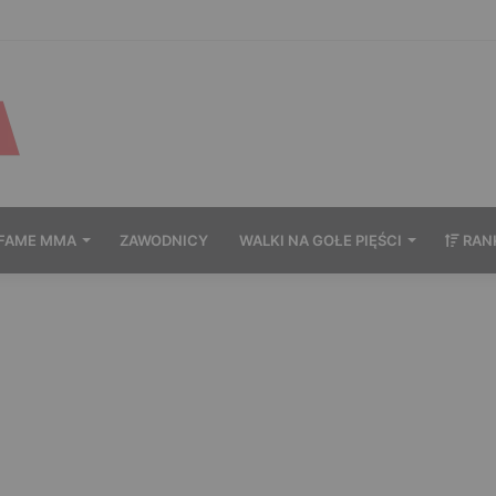
wytrzymał po zachowaniu Murańskiego. Mocne słowa Żołnierza
FAME MMA
ZAWODNICY
WALKI NA GOŁE PIĘŚCI
RAN