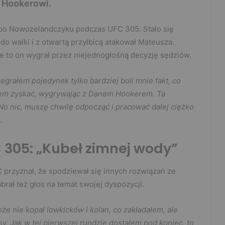
 Hookerowi.
 po Nowozelandczyku podczas UFC 305. Stało się
do walki i z otwartą przyłbicą atakował Mateusza.
że to on wygrał przez niejednogłośną decyzję sędziów.
rzegrałem pojedynek tylko bardziej boli mnie fakt, co
łem zyskać, wygrywając z Danem Hookerem. Ta
 No nic, muszę chwilę odpocząć i pracować dalej ciężko
.
305: „Kubeł zimnej wody”
 przyznał, że spodziewał się innych rozwiązań ze
abrał też głos na temat swojej dyspozycji.
e nie kopał lowkicków i kolan, co zakładałem, ale
y. Jak w tej pierwszej rundzie dostałem pod koniec, to