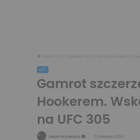
Home
/
UFC
/
Gamrot szczerze ocenił walkę z Ho
UFC
Gamrot szczerze
Hookerem. Wska
na UFC 305
Send
Jakub Hryniewicz
22 sierpnia 2024