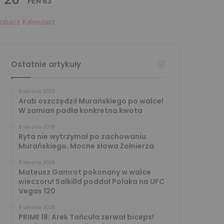
FEN 63
obacz Kalendarz
Ostatnie artykuły
9 sierpnia 2026
Arab oszczędził Murańskiego po walce!
W zamian padła konkretna kwota
9 sierpnia 2026
Ryta nie wytrzymał po zachowaniu
Murańskiego. Mocne słowa Żołnierza
9 sierpnia 2026
Mateusz Gamrot pokonany w walce
wieczoru! Salkilld poddał Polaka na UFC
Vegas 120
9 sierpnia 2026
PRIME 18: Arek Tańcula zerwał biceps!