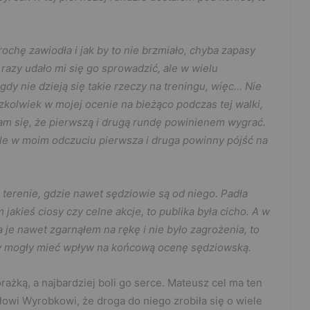
rochę zawiodła i jak by to nie brzmiało, chyba zapasy
 razy udało mi się go sprowadzić, ale w wielu
gdy nie dzieją się takie rzeczy na treningu, więc… Nie
kolwiek w mojej ocenie na bieżąco podczas tej walki,
am się, że pierwszą i drugą rundę powinienem wygrać.
le w moim odczuciu pierwsza i druga powinny pójść na
terenie, gdzie nawet sędziowie są od niego. Padła
jakieś ciosy czy celne akcje, to publika była cicho. A w
a je nawet zgarnąłem na rękę i nie było zagrożenia, to
czy mogły mieć wpływ na końcową ocenę sędziowską.
rażką, a najbardziej boli go serce. Mateusz cel ma ten
owi Wyrobkowi, że droga do niego zrobiła się o wiele