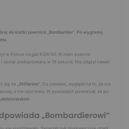
ej do klatki powrócił „Bombardier”. Po wygranej
emu.
zył w Polsce na gali KSW 64. W main evencie
i został znokautowany w 18 sekund. Nie zdążył nawet
yć się ze
„Stiflerem”
. Co ciekawe, wygląda na to, że nie
reakowa, a nie sportowa. W wywiadach powtarzał, że po
udzianowskim
.
odpowiada „Bombardierowi”
elu się spodziewało. Senegalczyk błyskawicznie obalił