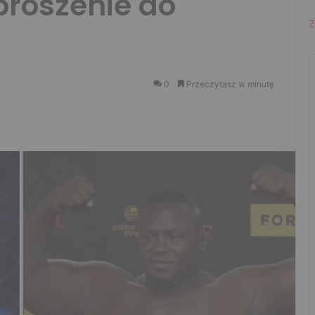
roszenie do
Z
0
Przeczytasz w minutę