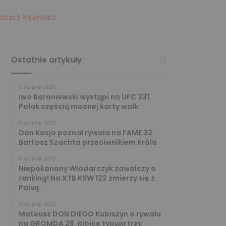
obacz Kalendarz
Ostatnie artykuły
6 sierpnia 2026
Iwo Baraniewski wystąpi na UFC 331.
Polak częścią mocnej karty walk
6 sierpnia 2026
Don Kasjo poznał rywala na FAME 32.
Bartosz Szachta przeciwnikiem Króla
6 sierpnia 2026
Niepokonany Włodarczyk zawalczy o
ranking! Na XTB KSW 122 zmierzy się z
Paivą
5 sierpnia 2026
Mateusz DON DIEGO Kubiszyn o rywalu
na GROMDA 26. Kibice typują trzy