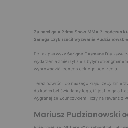
Za nami gala Prime Show MMA 2, podczas któr
Senegalczyk rzucił wyzwanie Pudzianowski
Po raz pierwszy
Serigne Ousmane Dia
zawalc
wydarzenia zmierzył się z byłym strongmanem 
wyprowadzić jednego celnego uderzenia.
Teraz powrócił do naszego kraju, żeby zmierz
do końca był świadomy tego, iż jest to gala f
wygranej ze Zduńczykiem, liczy na rewanż z
P
Mariusz Pudzianowski 
Pojedynek ze
„Stiflerem”
przebiegł tak, jak wi