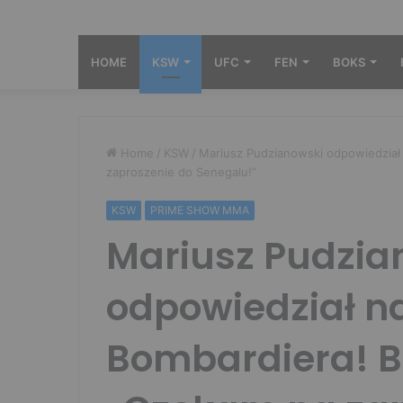
HOME
KSW
UFC
FEN
BOKS
Home
/
KSW
/
Mariusz Pudzianowski odpowiedział
zaproszenie do Senegalu!”
KSW
PRIME SHOW MMA
Mariusz Pudzia
odpowiedział n
Bombardiera! B