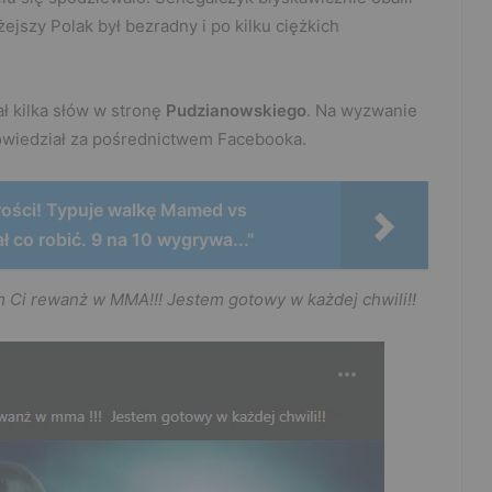
żejszy Polak był bezradny i po kilku ciężkich
ł kilka słów w stronę
Pudzianowskiego
. Na wyzwanie
owiedział za pośrednictwem Facebooka.
wości! Typuje walkę Mamed vs
 co robić. 9 na 10 wygrywa..."
 Ci rewanż w MMA!!! Jestem gotowy w każdej chwili!!