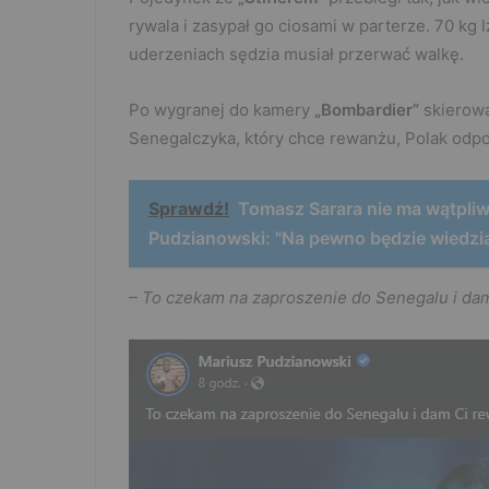
rywala i zasypał go ciosami w parterze. 70 kg l
uderzeniach sędzia musiał przerwać walkę.
Po wygranej do kamery
„Bombardier”
skierowa
Senegalczyka, który chce rewanżu, Polak odp
Sprawdź!
Tomasz Sarara nie ma wątpli
Pudzianowski: "Na pewno będzie wiedział
– To czekam na zaproszenie do Senegalu i dam