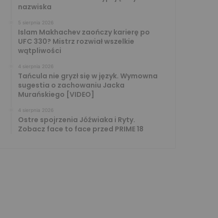
nazwiska
5 sierpnia 2026
Islam Makhachev zaończy karierę po
UFC 330? Mistrz rozwiał wszelkie
wątpliwości
4 sierpnia 2026
Tańcula nie gryzł się w język. Wymowna
sugestia o zachowaniu Jacka
Murańskiego [VIDEO]
4 sierpnia 2026
Ostre spojrzenia Jóźwiaka i Ryty.
Zobacz face to face przed PRIME 18