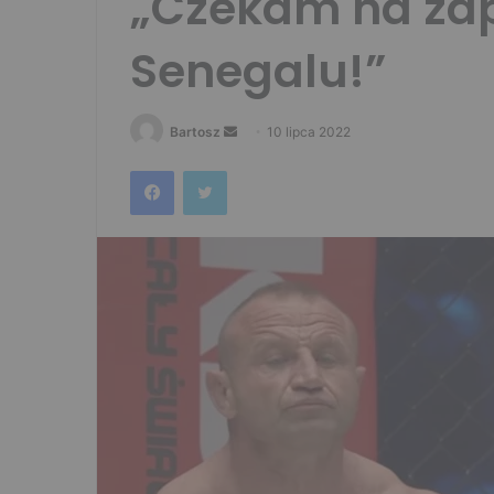
„Czekam na zap
Senegalu!”
Send
Bartosz
10 lipca 2022
an
Facebook
Twitter
email