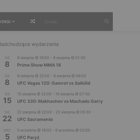
Losowy
Szukaj...
KINGI
artykuł
adchodzące wydarzenia
8 sierpnia @ 19:00
-
9 sierpnia @ 01:30
SIE
8
Prime Show MMA 18
8 sierpnia @ 22:00
-
9 sierpnia @ 06:00
SIE
8
UFC Vegas 120: Gamrot vs Salkilld
15 sierpnia @ 22:00
-
16 sierpnia @ 07:30
SIE
15
UFC 330: Makhachev vs Machado Garry
22 sierpnia @ 22:00
-
23 sierpnia @ 05:30
SIE
22
UFC Sacramento
5 września @ 18:00
-
6 września @ 02:00
WRZ
5
UFC Paryż