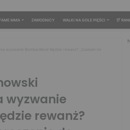
FAME MMA
ZAWODNICY
WALKI NA GOŁE PIĘŚCI
RAN
N
 na wyzwanie Bombardiera! Będzie rewanż? „Czekam na
nowski
a wyzwanie
ędzie rewanż?