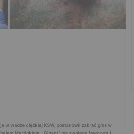
je w wadze ciężkiej KSW, postanowił zabrać głos w
ichalem Martinkiem. „Gigant” ma swojego faworyta i