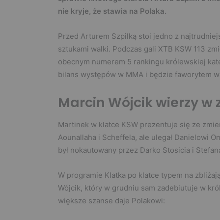
nie kryje, że stawia na Polaka.
Przed Arturem Szpilką stoi jedno z najtrudni
sztukami walki. Podczas gali XTB KSW 113 zm
obecnym numerem 5 rankingu królewskiej kate
bilans występów w MMA i będzie faworytem w
Marcin Wójcik wierzy w 
Martinek w klatce KSW prezentuje się ze zm
Aounallaha i Scheffela, ale ulegał Danie­lowi
był nokautowany przez Darko Stosicia i Stefan
W programie Klatka po klatce typem na zbliżając
Wójcik, który w grudniu sam zadebiutuje w król
większe szanse daje Polakowi: