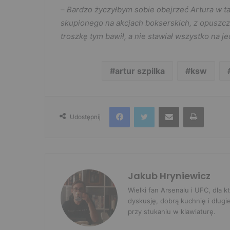
–
Bardzo życzyłbym sobie obejrzeć Artura w tak
skupionego na akcjach bokserskich, z opuszcz
troszkę tym bawił, a nie stawiał wszystko na je
artur szpilka
ksw
Facebook
Twitter
Udostępnij przez e-mail
Drukuj
Udostępnij
Jakub Hryniewicz
Wielki fan Arsenalu i UFC, dla
dyskusję, dobrą kuchnię i długi
przy stukaniu w klawiaturę.