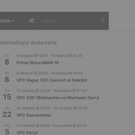
Losowy
Szukaj...
KINGI
artykuł
adchodzące wydarzenia
8 sierpnia @ 19:00
-
9 sierpnia @ 01:30
SIE
8
Prime Show MMA 18
8 sierpnia @ 22:00
-
9 sierpnia @ 06:00
SIE
8
UFC Vegas 120: Gamrot vs Salkilld
15 sierpnia @ 22:00
-
16 sierpnia @ 07:30
SIE
15
UFC 330: Makhachev vs Machado Garry
22 sierpnia @ 22:00
-
23 sierpnia @ 05:30
SIE
22
UFC Sacramento
5 września @ 18:00
-
6 września @ 02:00
WRZ
5
UFC Paryż