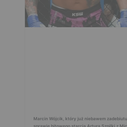
Marcin Wójcik, który już niebawem zadebiutu
sprawie hitowego starcia Artura Szpilki z M