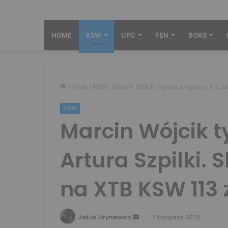
HOME
KSW
UFC
FEN
BOKS
Home
/
KSW
/
Marcin Wójcik typuje wygraną Artur
KSW
Marcin Wójcik 
Artura Szpilki.
na XTB KSW 113 
Send
Jakub Hryniewicz
7 listopada 2025