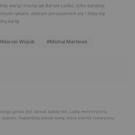
iej wersji trochę jak Bartek Leśko, tylko bardziej
onymi rękami, dobrym poruszaniem się i żeby się
dną kartę.
Marcin Wójcik
Michal Martinek
 którego gotów jest zarwać każdą noc. Lubię merytoryczną
e spacery. Najbardziej jednak kawę, która wiernie towarzyszy