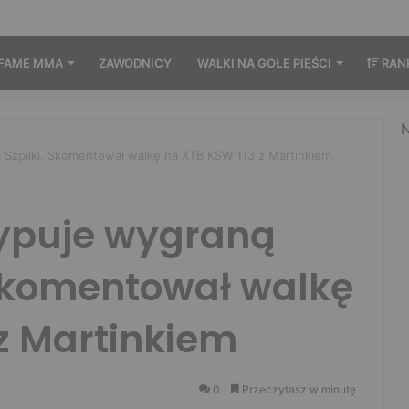
FAME MMA
ZAWODNICY
WALKI NA GOŁE PIĘŚCI
RAN
N
a Szpilki. Skomentował walkę na XTB KSW 113 z Martinkiem
typuje wygraną
 Skomentował walkę
z Martinkiem
0
Przeczytasz w minutę