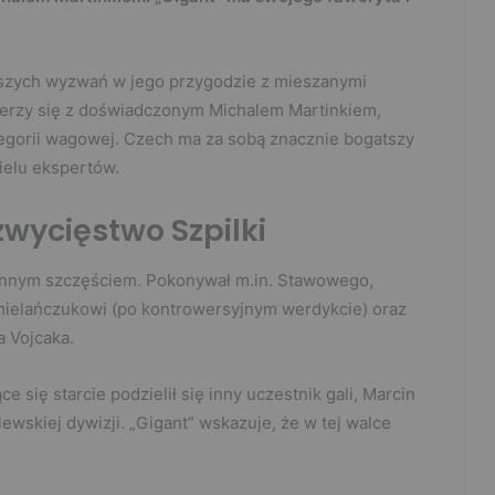
ejszych wyzwań w jego przygodzie z mieszanymi
ierzy się z doświadczonym Michalem Martinkiem,
gorii wagowej. Czech ma za sobą znacznie bogatszy
ielu ekspertów.
zwycięstwo Szpilki
iennym szczęściem. Pokonywał m.in. Stawowego,
 Omielańczukowi (po kontrowersyjnym werdykcie) oraz
a Vojcaka.
e się starcie podzielił się inny uczestnik gali, Marcin
ewskiej dywizji. „Gigant” wskazuje, że w tej walce