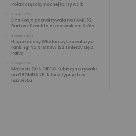
Polak częścią mocnej karty walk
6 sierpnia 2026
Don Kasjo poznał rywala na FAME 32.
Bartosz Szachta przeciwnikiem Króla
6 sierpnia 2026
Niepokonany Włodarczyk zawalczy o
ranking! Na XTB KSW 122 zmierzy się z
Paivą
5 sierpnia 2026
Mateusz DON DIEGO Kubiszyn o rywalu
na GROMDA 26. Kibice typują trzy
nazwiska