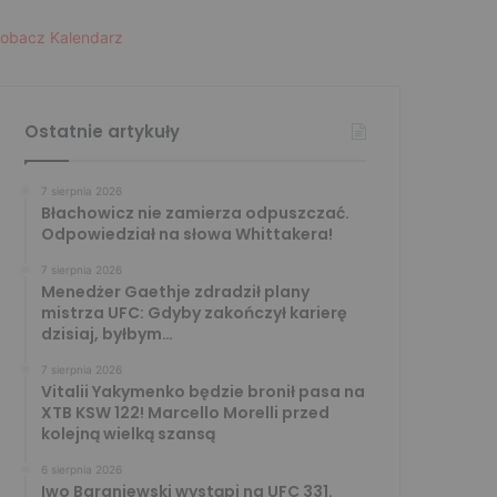
obacz Kalendarz
Ostatnie artykuły
7 sierpnia 2026
Błachowicz nie zamierza odpuszczać.
Odpowiedział na słowa Whittakera!
7 sierpnia 2026
Menedżer Gaethje zdradził plany
mistrza UFC: Gdyby zakończył karierę
dzisiaj, byłbym…
7 sierpnia 2026
Vitalii Yakymenko będzie bronił pasa na
XTB KSW 122! Marcello Morelli przed
kolejną wielką szansą
6 sierpnia 2026
Iwo Baraniewski wystąpi na UFC 331.