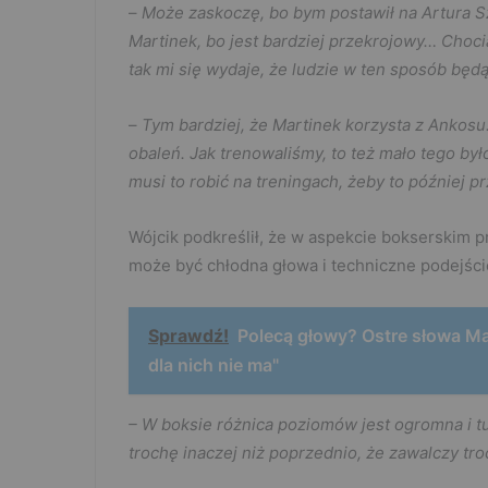
–
Może zaskoczę, bo bym postawił na Artura S
Martinek, bo jest bardziej przekrojowy… Choci
tak mi się wydaje, że ludzie w ten sposób będą
–
Tym bardziej, że Martinek korzysta z Ankosu.
obaleń. Jak trenowaliśmy, to też mało tego był
musi to robić na treningach, żeby to później pr
Wójcik podkreślił, że w aspekcie bokserskim p
może być chłodna głowa i techniczne podejści
Sprawdź!
Polecą głowy? Ostre słowa Ma
dla nich nie ma"
– W boksie różnica poziomów jest ogromna i tu 
trochę inaczej niż poprzednio, że zawalczy tro