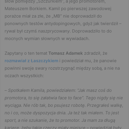
słów pomiędzy „Szczurkiem”, a jego promotorem,
Mateuszem Borkiem. Kamil po pierwszej zawodowej
porażce miał za złe, że „MB” nie doprowadził do
ponownych testów antydopingowych, gdyż jak twierdził –
rywal był czymś
naszprycowany
. Doprowadziło to do
mocnych wymian słownych w wywiadach.
Zapytany o ten temat
Tomasz Adamek
zdradził, że
rozmawiał z Łaszczykiem
i powiedział mu, że panowie
powinni swoje swary rozstrzygnąć między sobą, a nie na
oczach wszystkich:
–
Spotkałem Kamila, powiedziałem: “Jak masz coś do
promotora, to się załatwia face to face”. Tego nigdy się nie
wyciąga. Nie rób tak, bo psujesz robotę. Przegrałeś walkę,
no i co, może dyspozycja dnia. Ja też tak miałem. To jest
sport, a nie szukanie, że to promotor. Ja mam za długą
karierę, żeby takie rzeczy miały miejsce
– powiedział były