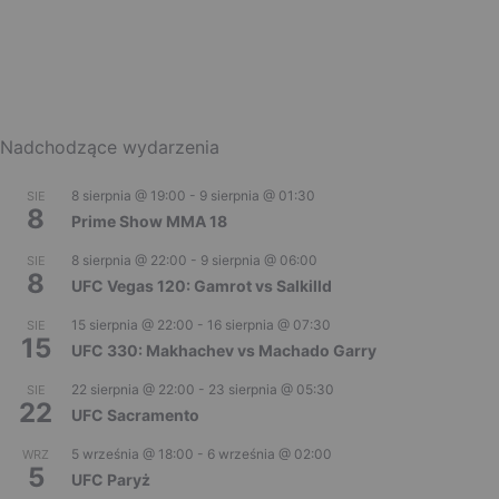
Nadchodzące wydarzenia
8 sierpnia @ 19:00
-
9 sierpnia @ 01:30
SIE
8
Prime Show MMA 18
8 sierpnia @ 22:00
-
9 sierpnia @ 06:00
SIE
8
UFC Vegas 120: Gamrot vs Salkilld
15 sierpnia @ 22:00
-
16 sierpnia @ 07:30
SIE
15
UFC 330: Makhachev vs Machado Garry
22 sierpnia @ 22:00
-
23 sierpnia @ 05:30
SIE
22
UFC Sacramento
5 września @ 18:00
-
6 września @ 02:00
WRZ
5
UFC Paryż