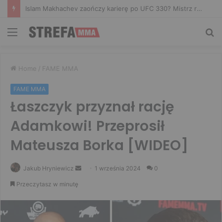
Islam Makhachev zaończy karierę po UFC 330? Mistrz rozwiał wszelkie wątpliwości
Menu
Sz
Home
/
FAME MMA
FAME MMA
Łaszczyk przyznał rację
Adamkowi! Przeprosił
Mateusza Borka [WIDEO]
Send
Jakub Hryniewicz
1 września 2024
0
an
Przeczytasz w minutę
email