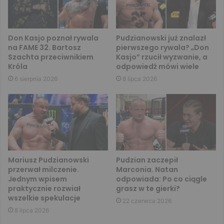
Don Kasjo poznał rywala
Pudzianowski już znalazł
na FAME 32. Bartosz
pierwszego rywala? „Don
Szachta przeciwnikiem
Kasjo” rzucił wyzwanie, a
Króla
odpowiedź mówi wiele
6 sierpnia 2026
8 lipca 2026
Mariusz Pudzianowski
Pudzian zaczepił
przerwał milczenie.
Marconia. Natan
Jednym wpisem
odpowiada: Po co ciągle
praktycznie rozwiał
grasz w te gierki?
wszelkie spekulacje
22 czerwca 2026
8 lipca 2026