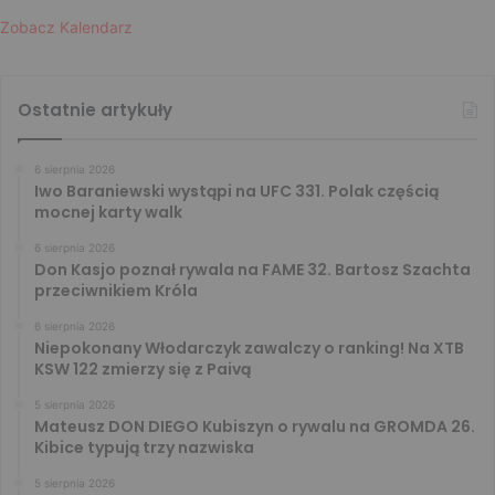
Zobacz Kalendarz
Ostatnie artykuły
6 sierpnia 2026
Iwo Baraniewski wystąpi na UFC 331. Polak częścią
mocnej karty walk
6 sierpnia 2026
Don Kasjo poznał rywala na FAME 32. Bartosz Szachta
przeciwnikiem Króla
6 sierpnia 2026
Niepokonany Włodarczyk zawalczy o ranking! Na XTB
KSW 122 zmierzy się z Paivą
5 sierpnia 2026
Mateusz DON DIEGO Kubiszyn o rywalu na GROMDA 26.
Kibice typują trzy nazwiska
5 sierpnia 2026