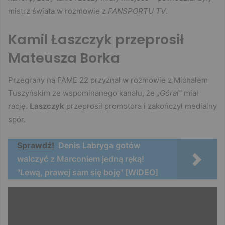
mistrz świata w rozmowie z
FANSPORTU TV
.
Kamil Łaszczyk przeprosił
Mateusza Borka
Przegrany na FAME 22 przyznał w rozmowie z Michałem
Tuszyńskim ze wspominanego kanału, że
„Góral”
miał
rację.
Łaszczyk
przeprosił promotora i zakończył medialny
spór.
Sprawdź!
Denis Labryga gotów
walczyć z Marconiem jedną ręką!
"Lewą, prawej sam się boję" [WIDEO]