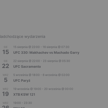
adchodzące wydarzenia
15 sierpnia @ 22:00
-
16 sierpnia @ 07:30
SIE
15
UFC 330: Makhachev vs Machado Garry
22 sierpnia @ 22:00
-
23 sierpnia @ 05:30
SIE
22
UFC Sacramento
5 września @ 18:00
-
6 września @ 02:00
WRZ
5
UFC Paryż
19 września @ 19:00
-
20 września @ 00:00
WRZ
19
XTB KSW 121
19:00
-
23:30
WRZ
26