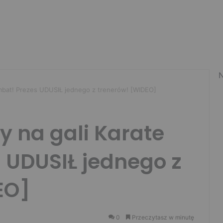
N
ombat! Prezes UDUSIŁ jednego z trenerów! [WIDEO]
y na gali Karate
 UDUSIŁ jednego z
EO]
0
Przeczytasz w minutę