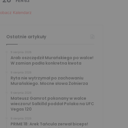
FEN 63
obacz Kalendarz
Ostatnie artykuły
9 sierpnia 2026
Arab oszczędził Murańskiego po walce!
W zamian padła konkretna kwota
9 sierpnia 2026
Ryta nie wytrzymał po zachowaniu
Murańskiego. Mocne słowa Żołnierza
9 sierpnia 2026
Mateusz Gamrot pokonany w walce
wieczoru! Salkilld poddał Polaka na UFC
Vegas 120
9 sierpnia 2026
PRIME 18: Arek Tańcula zerwał biceps!