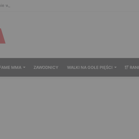
nie wytrzymał po zachowaniu Murańskiego. Mocne słowa Żołnierza
FAME MMA
ZAWODNICY
WALKI NA GOŁE PIĘŚCI
RAN