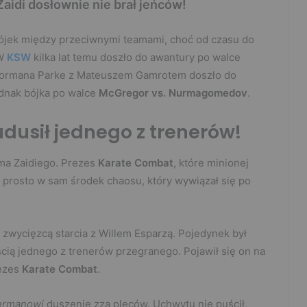
Zaidi dosłownie nie brał jeńców!
bójek między przeciwnymi teamami, choć od czasu do
 W
KSW
kilka lat temu doszło do awantury po walce
ń Normana Parke z Mateuszem Gamrotem doszło do
dnak bójka po walce
McGregor vs. Nurmagomedov
.
dusił jednego z trenerów!
ima Zaidiego. Prezes
Karate Combat
, które minionej
prosto w sam środek chaosu, który wywiązał się po
zwycięzcą starcia z Willem Esparzą. Pojedynek był
ią jednego z trenerów przegranego. Pojawił się on na
rezes
Karate Combat
.
ermanowi
duszenie zza pleców. Uchwytu nie puścił,