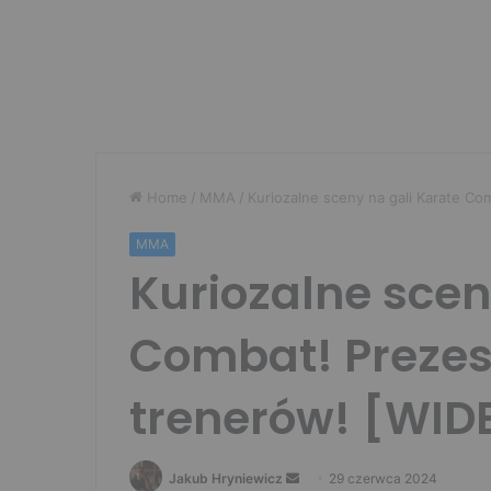
Home
/
MMA
/
Kuriozalne sceny na gali Karate C
MMA
Kuriozalne scen
Combat! Prezes
trenerów! [WID
Send
Jakub Hryniewicz
29 czerwca 2024