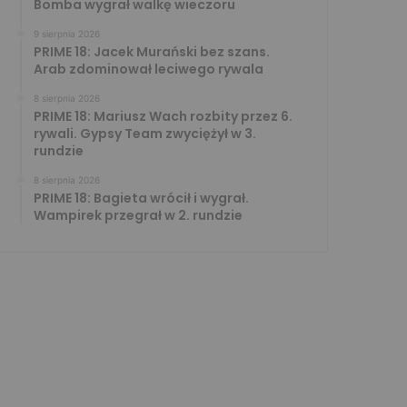
Bomba wygrał walkę wieczoru
9 sierpnia 2026
PRIME 18: Jacek Murański bez szans.
Arab zdominował leciwego rywala
8 sierpnia 2026
PRIME 18: Mariusz Wach rozbity przez 6.
rywali. Gypsy Team zwyciężył w 3.
rundzie
8 sierpnia 2026
PRIME 18: Bagieta wrócił i wygrał.
Wampirek przegrał w 2. rundzie