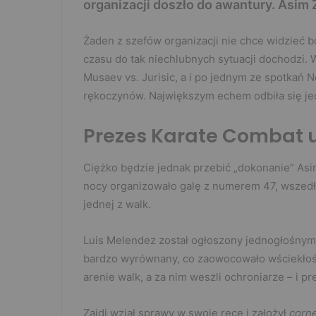
organizacji doszło do awantury. Asim 
Żaden z szefów organizacji nie chce widzieć 
czasu do tak niechlubnych sytuacji dochodzi.
Musaev vs. Jurisic, a i po jednym ze spotka
rękoczynów. Największym echem odbiła się je
Prezes Karate Combat u
Ciężko będzie jednak przebić „dokonanie” As
nocy organizowało galę z numerem 47, wszedł 
jednej z walk.
Luis Melendez został ogłoszony jednogłośnym 
bardzo wyrównany, co zaowocowało wściekłośc
arenie walk, a za nim weszli ochroniarze – i p
Zaidi wziął sprawy w swoje ręce i założył
corn