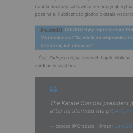
dopóki duszony całkowicie nie odpłynął. Sytu
poza halę. Publiczność głośno okazała wsparci
Sprawdź!
(VIDEO) Były reprezentant Po
Murańskiemu! "Są wielkimi wojownikami.
trzeba się ich obawiać"
–
Śpij. Żadnych bójek, żadnych bójek. Walki w 
Zaidi po wszystkim.
The Karate Combat president ju
after he stormed the pit
#KC47
— caposa (@Grabaka_Hitman)
June 29,