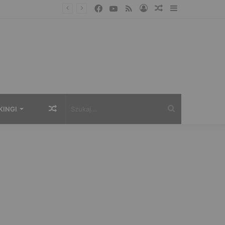
Facebook
YouTube
RSS
Zaloguj
Losowy
Sidebar
artykuł
Losowy
Szukaj...
KINGI
artykuł