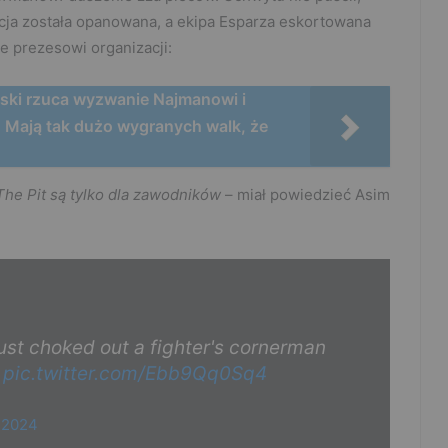
acja została opanowana, a ekipa Esparza eskortowana
e prezesowi organizacji:
lski rzuca wyzwanie Najmanowi i
 Mają tak dużo wygranych walk, że
The Pit są tylko dla zawodników
– miał powiedzieć Asim
st choked out a fighter's cornerman
pic.twitter.com/Ebb9Qq0Sq4
 2024