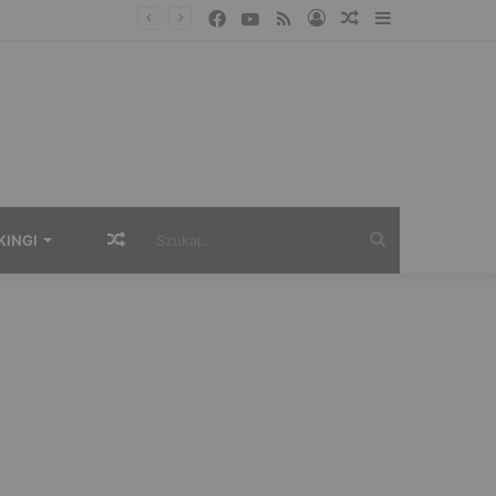
Facebook
YouTube
RSS
Zaloguj
Losowy
Sidebar
artykuł
Losowy
Szukaj...
KINGI
artykuł