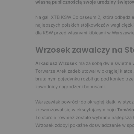
własną publicznością swoje urodziny święto
Na gali XTB KSW Colosseum 2, która odbędzie
najlepszych polskich stójkowiczów wagi ciężki
dla KSW przed własnymi kibicami w Warszawie
Wrzosek zawalczy na S
Arkadiusz Wrzosek
ma za sobą dwie świetne 
Torwarze Arek zadebiutował w okrągłej klatce,
brutalnym pojedynku rozbił go pod koniec trze
zawodnicy nagrodzeni bonusami.
Warszawiak powrócił do okrągłej klatki w styc
zrewanżował się w ekscytującym boju
Tomášo
To starcie również zostało wybrane najlepszą
Wrzosek zdobył pokaźne doświadczenie w spo