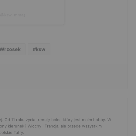
W (@ksw_mma)
 Wrzosek
ksw
ej. Od 11 roku życia trenuję boks, który jest moim hobby. W
ony kierunek? Włochy i Francja, ale przede wszystkim
olskie Tatry.