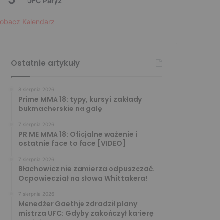
UFC Paryż
obacz Kalendarz
Ostatnie artykuły
8 sierpnia 2026
Prime MMA 18: typy, kursy i zakłady
bukmacherskie na galę
7 sierpnia 2026
PRIME MMA 18: Oficjalne ważenie i
ostatnie face to face [VIDEO]
7 sierpnia 2026
Błachowicz nie zamierza odpuszczać.
Odpowiedział na słowa Whittakera!
7 sierpnia 2026
Menedżer Gaethje zdradził plany
mistrza UFC: Gdyby zakończył karierę