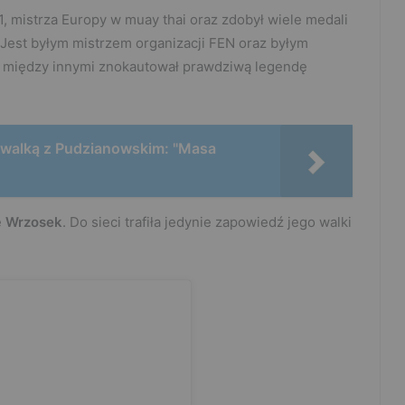
1, mistrza Europy w muay thai oraz zdobył wiele medali
 Jest byłym mistrzem organizacji FEN oraz byłym
ej między innymi znokautował prawdziwą legendę
d walką z Pudzianowskim: "Masa
ę
Wrzosek
. Do sieci trafiła jedynie zapowiedź jego walki