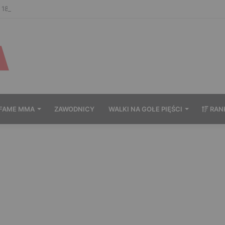
8: Oficjalne ważenie i ostatnie face to face [VIDEO]
FAME MMA
ZAWODNICY
WALKI NA GOŁE PIĘŚCI
RAN