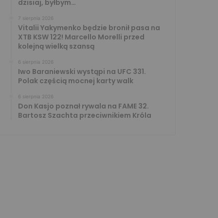
dzisiaj, byłbym…
7 sierpnia 2026
Vitalii Yakymenko będzie bronił pasa na
XTB KSW 122! Marcello Morelli przed
kolejną wielką szansą
6 sierpnia 2026
Iwo Baraniewski wystąpi na UFC 331.
Polak częścią mocnej karty walk
6 sierpnia 2026
Don Kasjo poznał rywala na FAME 32.
Bartosz Szachta przeciwnikiem Króla