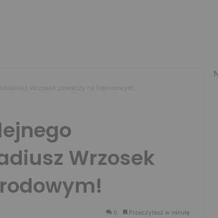
N
 Arkadiusz Wrzosek zawalczy na Narodowym!
lejnego
adiusz Wrzosek
arodowym!
0
Przeczytasz w minutę