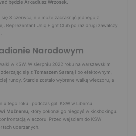
wać będzie Arkadiusz Wrzosek.
 się 3 czerwca, nie może zabraknąć jednego z
ej. Reprezentant Uniq Fight Club po raz drugi zawalczy
.
tadionie Narodowym
walki w KSW. W sierpniu 2022 roku na warszawskim
 zderzając się z
Tomaszem
Sararą
i po efektownym,
ciej rundy. Starcie zostało wybrane walką wieczoru, a
zniu tego roku i podczas gali KSW w Libercu
wi Možnemu
, który pokonał go niegdyś w kickboxingu.
 konfrontacją wieczoru. Przed wejściem do KSW
rtach uderzanych.