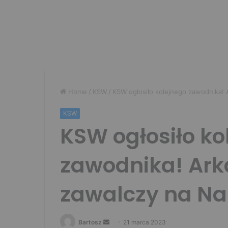
Home
/
KSW
/
KSW ogłosiło kolejnego zawodnika!
KSW
KSW ogłosiło ko
zawodnika! Ark
zawalczy na N
Send
Bartosz
21 marca 2023