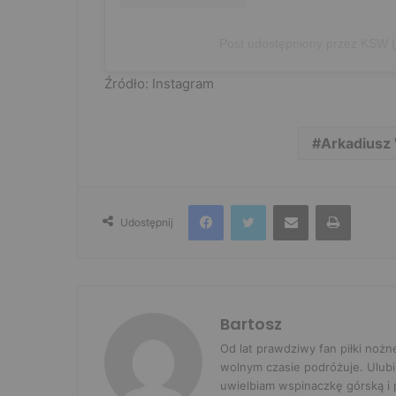
Post udostępniony przez KS
Źródło: Instagram
Arkadiusz
Facebook
Twitter
Udostępnij przez e-mail
Drukuj
Udostępnij
Bartosz
Od lat prawdziwy fan piłki nożn
wolnym czasie podróżuje. Ulubi
uwielbiam wspinaczkę górską i p