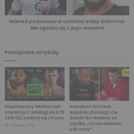
Mamed podsumował ostatnią walkę Gamrota!
Nie zgadza się z jego słowami
Powiązane artykuły
Niepokonany Włodarczyk
Arkadiusz Wrzosek
zawalczy o ranking! Na XTB
wyjaśnił, dlaczego nie
KSW 122 zmierzy się z Paivą
doszło do rewanżu ze
Szpilką. „To nie zależało
6 sierpnia 2026
ode mnie”