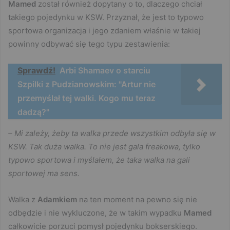
Mamed
został również dopytany o to, dlaczego chciał
takiego pojedynku w KSW. Przyznał, że jest to typowo
sportowa organizacja i jego zdaniem właśnie w takiej
powinny odbywać się tego typu zestawienia:
Sprawdź!
Arbi Shamaev o starciu
Szpilki z Pudzianowskim: "Artur nie
przemyślał tej walki. Kogo mu teraz
dadzą?"
– Mi zależy, żeby ta walka przede wszystkim odbyła się w
KSW. Tak duża walka. To nie jest gala freakowa, tylko
typowo sportowa i myślałem, że taka walka na gali
sportowej ma sens.
Walka z
Adamkiem
na ten moment na pewno się nie
odbędzie i nie wykluczone, że w takim wypadku
Mamed
całkowicie porzuci pomysł pojedynku bokserskiego.