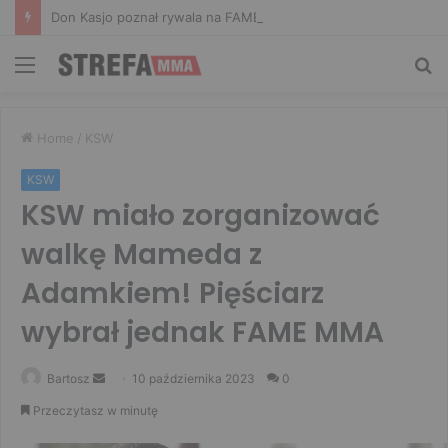
Don Kasjo poznał rywala na FAME 32. Bartosz Szachta przeciwnikiem Króla
Menu
Sz
Home
/
KSW
KSW
KSW miało zorganizować
walkę Mameda z
Adamkiem! Pięściarz
wybrał jednak FAME MMA
Send
Bartosz
10 października 2023
0
an
Przeczytasz w minutę
email