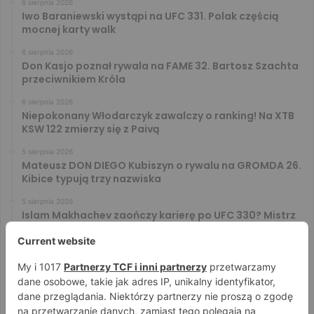
6 sierpnia 2026
Iwo Baraniewski wystąpi na UFC 331. Polak częścią
mocnej karty walk
6 sierpnia 2026
Don Kasjo poznał rywala na FAME 32. Bartosz Szachta
przeciwnikiem Króla
6 sierpnia 2026
Niepokonany Włodarczyk zawalczy o ranking! Na XTB
KSW 122 zmierzy się z Paivą
5 sierpnia 2026
Mateusz DON DIEGO Kubiszyn o rywalu na GROMDA 26.
Kibice typują trzy nazwiska
5 sierpnia 2026
Islam Makhachev zaończy karierę po UFC 330? Mistrz
rozwiał wszelkie wątpliwości
4 sierpnia 2026
Tańcula nie gryzł się w język. Wymowna sugestia o
zachowaniu Jacka Murańskiego [VIDEO]
4 sierpnia 2026