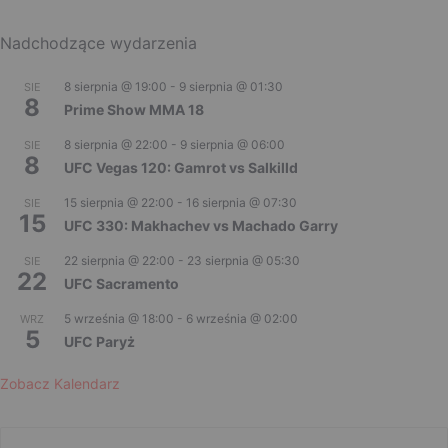
Nadchodzące wydarzenia
8 sierpnia @ 19:00
-
9 sierpnia @ 01:30
SIE
8
Prime Show MMA 18
8 sierpnia @ 22:00
-
9 sierpnia @ 06:00
SIE
8
UFC Vegas 120: Gamrot vs Salkilld
15 sierpnia @ 22:00
-
16 sierpnia @ 07:30
SIE
15
UFC 330: Makhachev vs Machado Garry
22 sierpnia @ 22:00
-
23 sierpnia @ 05:30
SIE
22
UFC Sacramento
5 września @ 18:00
-
6 września @ 02:00
WRZ
5
UFC Paryż
Zobacz Kalendarz