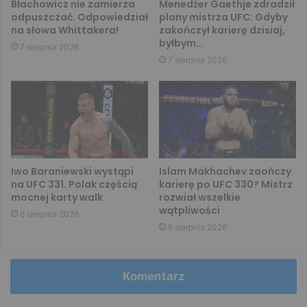
Błachowicz nie zamierza
Menedżer Gaethje zdradził
odpuszczać. Odpowiedział
plany mistrza UFC: Gdyby
na słowa Whittakera!
zakończył karierę dzisiaj,
byłbym…
7 sierpnia 2026
7 sierpnia 2026
Iwo Baraniewski wystąpi
Islam Makhachev zaończy
na UFC 331. Polak częścią
karierę po UFC 330? Mistrz
mocnej karty walk
rozwiał wszelkie
wątpliwości
6 sierpnia 2026
5 sierpnia 2026
Komentarz