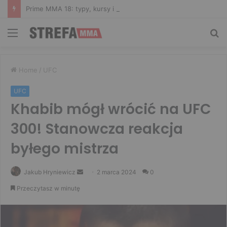
Prime MMA 18: typy, kursy i zakłady bukmacherskie na galę
Menu
Sz
Home
/
UFC
UFC
Khabib mógł wrócić na UFC
300! Stanowcza reakcja
byłego mistrza
Send
Jakub Hryniewicz
2 marca 2024
0
an
Przeczytasz w minutę
email