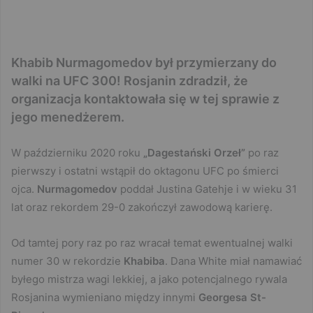
Khabib Nurmagomedov był przymierzany do
walki na UFC 300! Rosjanin zdradził, że
organizacja kontaktowała się w tej sprawie z
jego menedżerem.
W październiku 2020 roku
„Dagestański Orzeł”
po raz
pierwszy i ostatni wstąpił do oktagonu UFC po śmierci
ojca.
Nurmagomedov
poddał Justina Gatehje i w wieku 31
lat oraz rekordem 29-0 zakończył zawodową karierę.
Od tamtej pory raz po raz wracał temat ewentualnej walki
numer 30 w rekordzie
Khabiba
. Dana White miał namawiać
byłego mistrza wagi lekkiej, a jako potencjalnego rywala
Rosjanina wymieniano między innymi
Georgesa St-