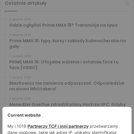
Ostatnie artykuły
8 sierpnia 2026
Gdzie oglądać Prime MMA 18? Transmisja na żywo
8 sierpnia 2026
Prime MMA 18: typy, kursy i zakłady bukmacherskie na
galę
7 sierpnia 2026
PRIME MMA 18: Oficjalne ważenie i ostatnie face to
face [VIDEO]
7 sierpnia 2026
Błachowicz nie zamierza odpuszczać. Odpowiedział
na słowa Whittakera!
7 sierpnia 2026
Menedżer Gaethje zdradził plany mistrza UFC: Gdyby
zakończył karierę dzisiaj, byłbym…
7 sierpnia 2026
Vitalii Yakymenko będzie bronił pasa na XTB KSW 122!
Marcello Morelli przed kolejną wielką szansą