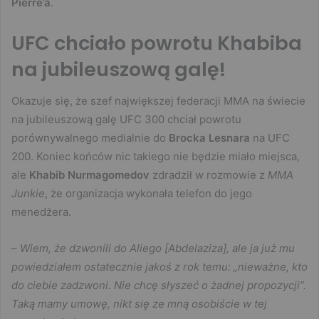
Pierre’a
.
UFC chciało powrotu Khabiba
na jubileuszową galę!
Okazuje się, że szef największej federacji MMA na świecie
na jubileuszową galę UFC 300 chciał powrotu
porównywalnego medialnie do
Brocka Lesnara
na UFC
200. Koniec końców nic takiego nie będzie miało miejsca,
ale
Khabib Nurmagomedov
zdradził w rozmowie z
MMA
Junkie
, że organizacja wykonała telefon do jego
menedżera.
–
Wiem, że dzwonili do Aliego [Abdelaziza], ale ja już mu
powiedziałem ostatecznie jakoś z rok temu: „nieważne, kto
do ciebie zadzwoni. Nie chcę słyszeć o żadnej propozycji”.
Taką mamy umowę, nikt się ze mną osobiście w tej