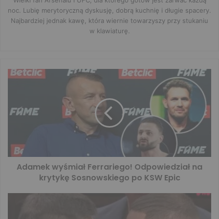
Wielki fan Arsenalu i UFC, dla którego gotów jest zarwać każdą
noc. Lubię merytoryczną dyskusję, dobrą kuchnię i długie spacery.
Najbardziej jednak kawę, która wiernie towarzyszy przy stukaniu
w klawiaturę.
Adamek wyśmiał Ferrariego! Odpowiedział na
krytykę Sosnowskiego po KSW Epic