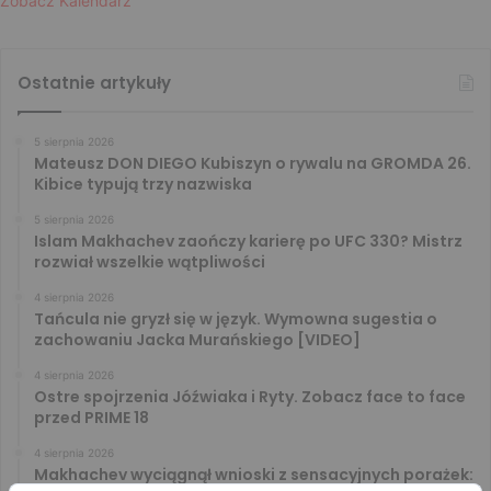
Zobacz Kalendarz
Ostatnie artykuły
5 sierpnia 2026
Mateusz DON DIEGO Kubiszyn o rywalu na GROMDA 26.
Kibice typują trzy nazwiska
5 sierpnia 2026
Islam Makhachev zaończy karierę po UFC 330? Mistrz
rozwiał wszelkie wątpliwości
4 sierpnia 2026
Tańcula nie gryzł się w język. Wymowna sugestia o
zachowaniu Jacka Murańskiego [VIDEO]
4 sierpnia 2026
Ostre spojrzenia Jóźwiaka i Ryty. Zobacz face to face
przed PRIME 18
4 sierpnia 2026
Makhachev wyciągnął wnioski z sensacyjnych porażek: