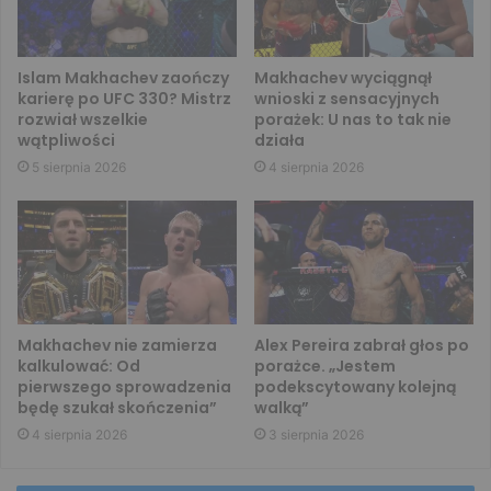
Islam Makhachev zaończy
Makhachev wyciągnął
karierę po UFC 330? Mistrz
wnioski z sensacyjnych
rozwiał wszelkie
porażek: U nas to tak nie
wątpliwości
działa
5 sierpnia 2026
4 sierpnia 2026
Makhachev nie zamierza
Alex Pereira zabrał głos po
kalkulować: Od
porażce. „Jestem
pierwszego sprowadzenia
podekscytowany kolejną
będę szukał skończenia”
walką”
4 sierpnia 2026
3 sierpnia 2026