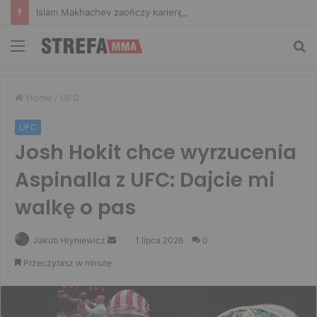
Islam Makhachev zaończy karierę po UFC 330? Mistrz rozwiał wszelkie wątpliwości
Menu
Sz
Home
/
UFC
UFC
Josh Hokit chce wyrzucenia
Aspinalla z UFC: Dajcie mi
walkę o pas
Send
Jakub Hryniewicz
1 lipca 2026
0
an
Przeczytasz w minutę
email