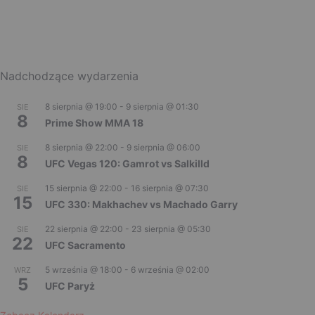
Nadchodzące wydarzenia
8 sierpnia @ 19:00
-
9 sierpnia @ 01:30
SIE
8
Prime Show MMA 18
8 sierpnia @ 22:00
-
9 sierpnia @ 06:00
SIE
8
UFC Vegas 120: Gamrot vs Salkilld
15 sierpnia @ 22:00
-
16 sierpnia @ 07:30
SIE
15
UFC 330: Makhachev vs Machado Garry
22 sierpnia @ 22:00
-
23 sierpnia @ 05:30
SIE
22
UFC Sacramento
5 września @ 18:00
-
6 września @ 02:00
WRZ
5
UFC Paryż