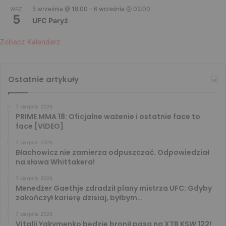
5 września @ 18:00
-
6 września @ 02:00
WRZ
5
UFC Paryż
Zobacz Kalendarz
Ostatnie artykuły
7 sierpnia 2026
PRIME MMA 18: Oficjalne ważenie i ostatnie face to
face [VIDEO]
7 sierpnia 2026
Błachowicz nie zamierza odpuszczać. Odpowiedział
na słowa Whittakera!
7 sierpnia 2026
Menedżer Gaethje zdradził plany mistrza UFC: Gdyby
zakończył karierę dzisiaj, byłbym…
7 sierpnia 2026
Vitalii Yakymenko będzie bronił pasa na XTB KSW 122!