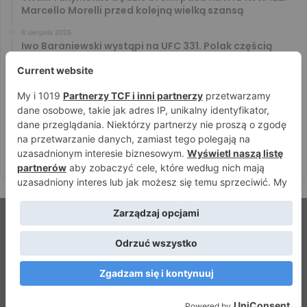
Marcello Morelli przed kolejną wielką szansą
6 sierpnia 2026
Iwo Baraniewski wystąpi na UFC 331. Polak częścią
mocnej karty walk
6 sierpnia 2026
Don Kasjo poznał rywala na FAME 32. Bartosz Szachta
przeciwnikiem Króla
6 sierpnia 2026
Niepokonany Włodarczyk zawalczy o ranking! Na XTB
KSW 122 zmierzy się z Paivą
© Strefamma.pl 2026, Wszelkie prawa zastrzeżone |
Home
Redakcja
Kontakt
Facebook
YouTube
RSS