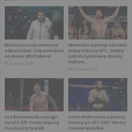
Błachowicz nie zamierza
Menedżer Gaethje zdradził
odpuszczać. Odpowiedział
plany mistrza UFC: Gdyby
na słowa Whittakera!
zakończył karierę dzisiaj,
byłbym…
7 sierpnia 2026
7 sierpnia 2026
Iwo Baraniewski wystąpi
Islam Makhachev zaończy
na UFC 331. Polak częścią
karierę po UFC 330? Mistrz
mocnej karty walk
rozwiał wszelkie