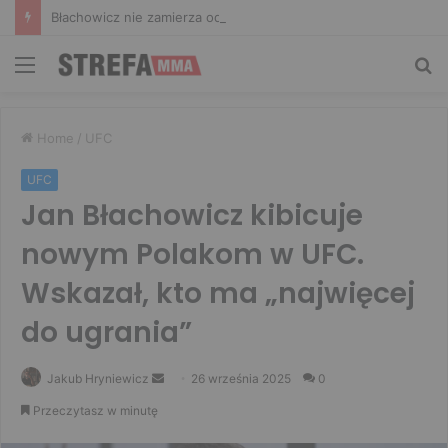
Błachowicz nie zamierza odpuszczać. Odpowiedział na słowa Whittakera!
Menu
Sz
Home
/
UFC
UFC
Jan Błachowicz kibicuje
nowym Polakom w UFC.
Wskazał, kto ma „najwięcej
do ugrania”
Send
Jakub Hryniewicz
26 września 2025
0
an
Przeczytasz w minutę
email