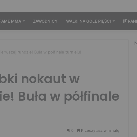
FAME MMA
ZAWODNICY
WALKI NA GOŁE PIĘŚCI
RAN
N
rwszej rundzie! Buła w półfinale turnieju!
bki nokaut w
e! Buła w półfinale
0
Przeczytasz w minutę