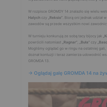
W rozpisce GROMDY 14 znalazło się wielu wete
Halych
czy
„Reksio”
. Biorą oni jednak udział
zawodów są przede wszystkim nowi zawodnic
W turnieju konkurują ze sobą tacy bijocy jak
„K
powrócili natomiast
„Ragnar”
,
„Buła”
czy
„Basq
Mogliśmy oglądać go w ringu na ostatniej gali
doznał kontuzji i teraz zamierza udowodnić wsz
GROMDA 13.
-> Oglądaj galę GROMDA 14 na ży