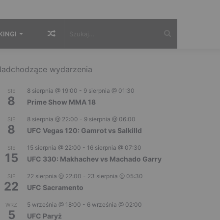
Losowy
Szukaj...
KINGI
artykuł
adchodzące wydarzenia
8 sierpnia @ 19:00
-
9 sierpnia @ 01:30
SIE
8
Prime Show MMA 18
8 sierpnia @ 22:00
-
9 sierpnia @ 06:00
SIE
8
UFC Vegas 120: Gamrot vs Salkilld
15 sierpnia @ 22:00
-
16 sierpnia @ 07:30
SIE
15
UFC 330: Makhachev vs Machado Garry
22 sierpnia @ 22:00
-
23 sierpnia @ 05:30
SIE
22
UFC Sacramento
5 września @ 18:00
-
6 września @ 02:00
WRZ
5
UFC Paryż