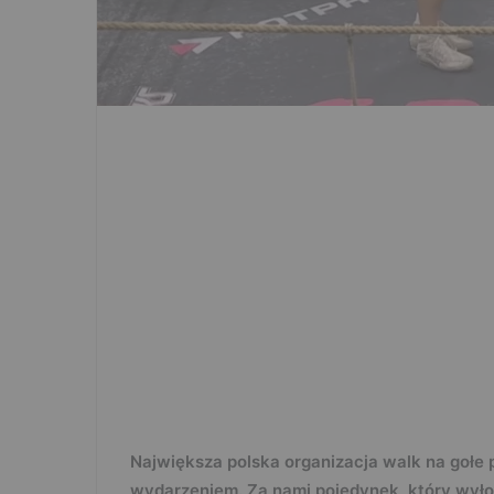
Największa polska organizacja walk na gołe
wydarzeniem. Za nami pojedynek, który wyłonił