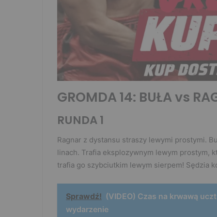
GROMDA 14: BUŁA vs RA
RUNDA 1
Ragnar z dystansu straszy lewymi prostymi. B
linach. Trafia eksplozywnym lewym prostym, kt
trafia go szybciutkim lewym sierpem! Sędzia k
Sprawdź!
(VIDEO) Czas na krwawą ucz
wydarzenie