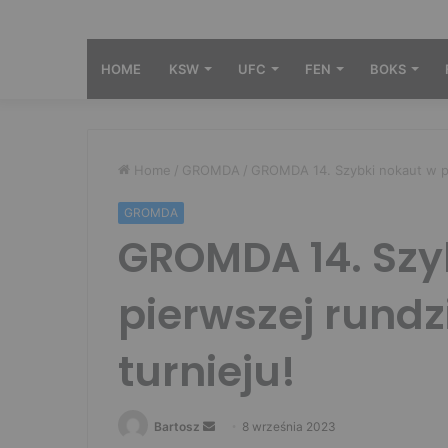
HOME
KSW
UFC
FEN
BOKS
Home
/
GROMDA
/
GROMDA 14. Szybki nokaut w pie
GROMDA
GROMDA 14. Szy
pierwszej rundzi
turnieju!
Send
Bartosz
8 września 2023