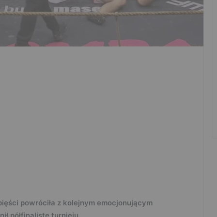
 pięści powróciła z kolejnym emocjonującym
 półfinalistę turnieju.