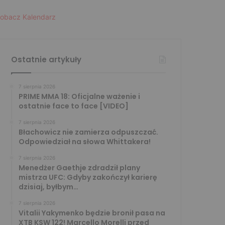
obacz Kalendarz
Ostatnie artykuły
7 sierpnia 2026
PRIME MMA 18: Oficjalne ważenie i
ostatnie face to face [VIDEO]
7 sierpnia 2026
Błachowicz nie zamierza odpuszczać.
Odpowiedział na słowa Whittakera!
7 sierpnia 2026
Menedżer Gaethje zdradził plany
mistrza UFC: Gdyby zakończył karierę
dzisiaj, byłbym…
7 sierpnia 2026
Vitalii Yakymenko będzie bronił pasa na
XTB KSW 122! Marcello Morelli przed