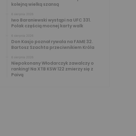
kolejną wielką szansą
6 sierpnia 2026
Iwo Baraniewski wystąpi na UFC 331.
Polak częścią mocnej karty walk
6 sierpnia 2026
Don Kasjo poznał rywala na FAME 32.
Bartosz Szachta przeciwnikiem Króla
6 sierpnia 2026
Niepokonany Włodarczyk zawalczy o
ranking! Na XTB KSW 122 zmierzy się z
Paivą