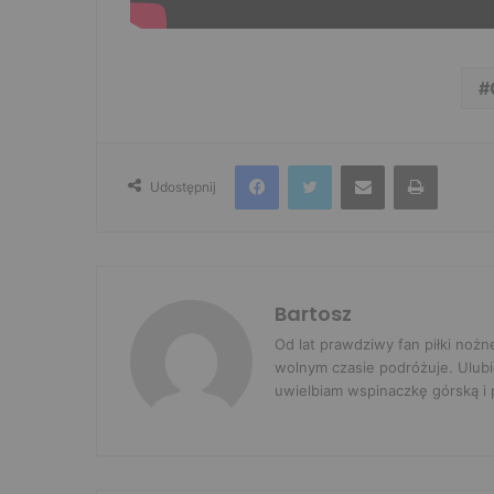
Facebook
Twitter
Udostępnij przez e-mail
Drukuj
Udostępnij
Bartosz
Od lat prawdziwy fan piłki nożn
wolnym czasie podróżuje. Ulubi
uwielbiam wspinaczkę górską i p