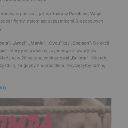
ranów organizacji jak np.
Łukasz Parobiec
,
Vasyl
 w super fighty, natomiast uczestnikami 8-osobowych
y.
oala”
,
„Arczi”
,
„Maniu”
,
„Cycu”
czy
„Spejson”
. Do akcji
ue”
, który jest uważany za jednego z faworytów.
, kiedy to w 20 sekund znokautował
„Bulleta”
. Niestety
ystkim, że gdyby nie uraz dłoni, zwyciężyłby turniej
wo