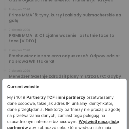
8 sierpnia 2026
Prime MMA 18: typy, kursy i zakłady bukmacherskie na
galę
7 sierpnia 2026
PRIME MMA 18: Oficjalne ważenie i ostatnie face to
face [VIDEO]
7 sierpnia 2026
Błachowicz nie zamierza odpuszczać. Odpowiedział
na słowa Whittakera!
7 sierpnia 2026
Menedżer Gaethje zdradził plany mistrza UFC: Gdyby
zakończył karierę dzisiaj, byłbym…
7 sierpnia 2026
Vitalii Yakymenko będzie bronił pasa na XTB KSW 122!
Marcello Morelli przed kolejną wielką szansą
6 sierpnia 2026
Iwo Baraniewski wystąpi na UFC 331. Polak częścią
mocnej karty walk