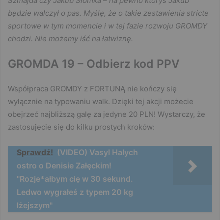
Szmajda czy Jakub Słomka – na pewno któryś Jakub
będzie walczył o pas. Myślę, że o takie zestawienia stricte
sportowe w tym momencie i w tej fazie rozwoju GROMDY
chodzi. Nie możemy iść na łatwiznę.
GROMDA 19 – Odbierz kod PPV
Współpraca GROMDY z FORTUNĄ nie kończy się
wyłącznie na typowaniu walk. Dzięki tej akcji możecie
obejrzeć najbliższą galę za jedyne 20 PLN! Wystarczy, że
zastosujecie się do kilku prostych kroków:
Sprawdź!
(VIDEO) Vasyl Halych
ostro o Denisie Załęckim!
"Rozje*ałbym cię w 30 sekund.
Ledwo wygrałeś z typem 20 kg
lżejszym"