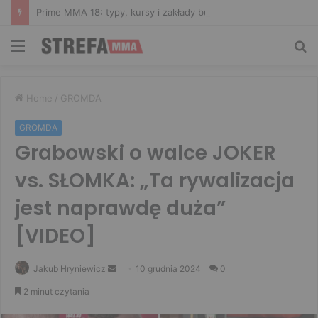
Prime MMA 18: typy, kursy i zakłady bukmacherskie na galę
Menu
Sz
Home
/
GROMDA
GROMDA
Grabowski o walce JOKER
vs. SŁOMKA: „Ta rywalizacja
jest naprawdę duża”
[VIDEO]
Send
Jakub Hryniewicz
10 grudnia 2024
0
an
2 minut czytania
email