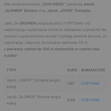
title shota
przeciwko
„DON DIEGO”
zawalczą
Jakub
„SŁOMKA” Słomka
oraz
Jakub „JOKER” Szmajda
.
Jako, że
GROMDA
połączyła siły z FORTUNĄ i od
najbliższego wydarzenia możecie obstawiać pojedynki! Na
nowych użytkowników na start czekają świetne bonusy. Za
rejestrację i depozyt otrzymacie darmowe 30 zł,
a
pierwszy zakład do 100 zł obstawicie w całości bez
ryzyka
!
TYPY
KURS
BUKMACHER
Jakub „JOKER” Szmajda wygra
1.67
FORTUNA
walkę
Jakub „SŁOMKA” Słomka wygra
2.05
FORTUNA
walkę