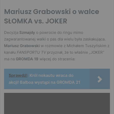
Mariusz Grabowski o walce
SŁOMKA vs. JOKER
Decyzja
Szmajdy
o powrocie do ringu mimo
zagwarantowanej walki o pas dla wielu była zaskakująca.
Mariusz Grabowski
w rozmowie z Michałem Tuszyńskim z
kanału
FANSPORTU TV
przyznał, że to właśnie „JOKER”
ma na
GROMDA 19
więcej do stracenia:
Sprawdź!
Król nokautu wraca do
akcji! Balboa wystąpi na GROMDA 21