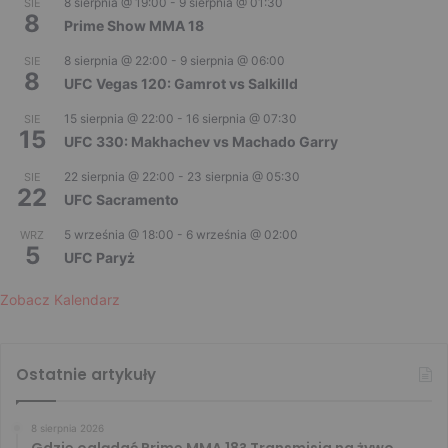
8 sierpnia @ 19:00
-
9 sierpnia @ 01:30
SIE
8
Prime Show MMA 18
8 sierpnia @ 22:00
-
9 sierpnia @ 06:00
SIE
8
UFC Vegas 120: Gamrot vs Salkilld
15 sierpnia @ 22:00
-
16 sierpnia @ 07:30
SIE
15
UFC 330: Makhachev vs Machado Garry
22 sierpnia @ 22:00
-
23 sierpnia @ 05:30
SIE
22
UFC Sacramento
5 września @ 18:00
-
6 września @ 02:00
WRZ
5
UFC Paryż
Zobacz Kalendarz
Ostatnie artykuły
8 sierpnia 2026
Gdzie oglądać Prime MMA 18? Transmisja na żywo