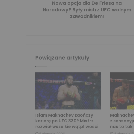
Nowa opcja dla De Friesa na
Narodowy? Były mistrz UFC wolnym
zawodnikiem!
Powiązane artykuły
Islam Makhachev zaończy
Makhachev
karierę po UFC 330? Mistrz
z sensacyj
rozwiał wszelkie wątpliwości
nas to tak 
5 sierpnia 2026
4 sierpnia 