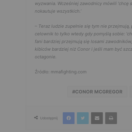
wyzwania. Wcześniej zawodnicy mówili 'chcę si
nokautuje wszystkich.’
– Teraz ludzie zupełnie się tym nie przejmują, 
celownik to tylko wtedy gdy pomyślą sobie: 'ch
fani bardziej przejmują się losami zawodników,
kibiców bardziej niż Conor i jeśli mam być sz
octagonie.
Źródło: mmafighting.com
CONOR MCGREGOR
Facebook
Twitter
Udostępnij przez e-mail
Drukuj
Udostępnij