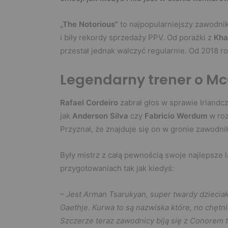
„The Notorious”
to najpopularniejszy zawodni
i biły rekordy sprzedaży PPV. Od porażki z
Kha
przestał jednak walczyć regularnie. Od 2018 rok
Legendarny trener o M
Rafael Cordeiro
zabrał głos w sprawie Irlandcz
jak
Anderson Silva
czy
Fabricio Werdum
w ro
Przyznał, że znajduje się on w gronie zawodni
Były mistrz z całą pewnością swoje najlepsze l
przygotowaniach tak jak kiedyś:
– Jest Arman Tsarukyan, super twardy dzieciak.
Gaethje. Kurwa to są nazwiska które, no chęt
Szczerze teraz zawodnicy biją się z Conorem tak