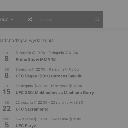
Losowy
Szukaj...
KINGI
artykuł
adchodzące wydarzenia
8 sierpnia @ 19:00
-
9 sierpnia @ 01:30
SIE
8
Prime Show MMA 18
8 sierpnia @ 22:00
-
9 sierpnia @ 06:00
SIE
8
UFC Vegas 120: Gamrot vs Salkilld
15 sierpnia @ 22:00
-
16 sierpnia @ 07:30
SIE
15
UFC 330: Makhachev vs Machado Garry
22 sierpnia @ 22:00
-
23 sierpnia @ 05:30
SIE
22
UFC Sacramento
5 września @ 18:00
-
6 września @ 02:00
WRZ
5
UFC Paryż