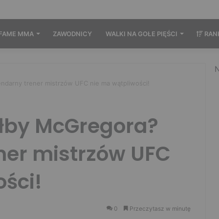
FAME MMA
ZAWODNICY
WALKI NA GOŁE PIĘŚCI
RAN
N
darny trener mistrzów UFC nie ma wątpliwości!
łby McGregora?
ner mistrzów UFC
ści!
0
Przeczytasz w minutę