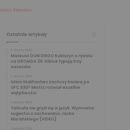
obacz Kalendarz
Ostatnie artykuły
5 sierpnia 2026
Mateusz DON DIEGO Kubiszyn o rywalu
na GROMDA 26. Kibice typują trzy
nazwiska
5 sierpnia 2026
Islam Makhachev zaończy karierę po
UFC 330? Mistrz rozwiał wszelkie
wątpliwości
4 sierpnia 2026
Tańcula nie gryzł się w język. Wymowna
sugestia o zachowaniu Jacka
Murańskiego [VIDEO]
4 sierpnia 2026