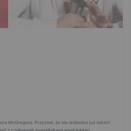
ora McGregora. Przyznał, że nie wzbudza już takich
ować z czołowymi zawodnikami wagi lekkiej.