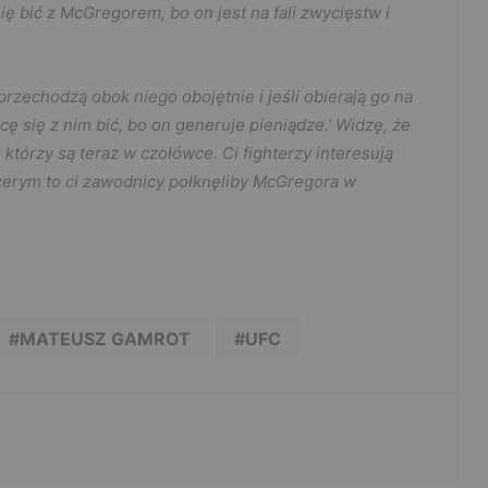
ę bić z McGregorem, bo on jest na fali zwycięstw i
przechodzą obok niego obojętnie i jeśli obierają go na
cę się z nim bić, bo on generuje pieniądze.’ Widzę, że
 którzy są teraz w czołówce. Ci fighterzy interesują
czerym to ci zawodnicy połknęliby McGregora w
MATEUSZ GAMROT
UFC