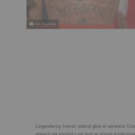
Fot. YouTube
Legendarny trener zabrał głos w sprawie Con
emocji jak kiedyś i nie jest w stanie konkur