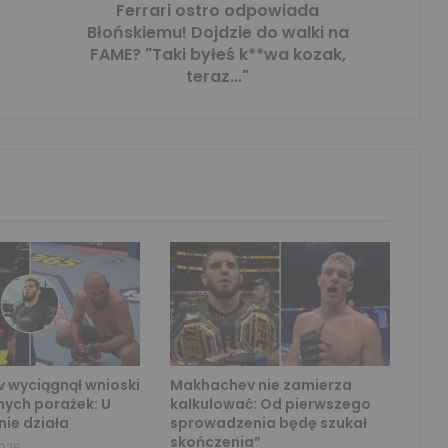
Ferrari ostro odpowiada
Błońskiemu! Dojdzie do walki na
FAME? "Taki byłeś k**wa kozak,
teraz..."
 wyciągnął wnioski
Makhachev nie zamierza
nych porażek: U
kalkulować: Od pierwszego
nie działa
sprowadzenia będę szukał
skończenia”
2026