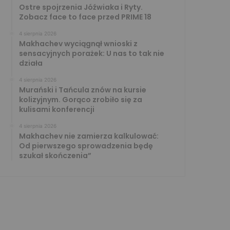
Ostre spojrzenia Jóźwiaka i Ryty.
Zobacz face to face przed PRIME 18
4 sierpnia 2026
Makhachev wyciągnął wnioski z
sensacyjnych porażek: U nas to tak nie
działa
4 sierpnia 2026
Murański i Tańcula znów na kursie
kolizyjnym. Gorąco zrobiło się za
kulisami konferencji
4 sierpnia 2026
Makhachev nie zamierza kalkulować:
Od pierwszego sprowadzenia będę
szukał skończenia”