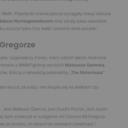
k MMA. Pojedynki Irlandczyka przyciągały masę kibiców
bibem Nurmagomedovem
oraz utraty pasa zawodnik
u stoczył tylko trzy walki i poniósł dwie porażki.
cGregorze
yka. Legendarny trener, który szkolił takich mistrzów
zmowie z MMAFighting wyróżnił
Mateusza Gamrota
.
ków, którzy z łatwością pokonaliby
„The Notoriousa”
.
ata ma już za sobą i nie skupia się na walkach czy
 Jest Mateusz Gamrot, jest Dustin Poirier, jest Justin
niej bym zobaczył w octagonie niż Conora McGregora.
 po prostu, on stracił ten element rywalizacji i