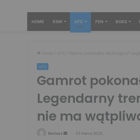
HOME
KSW
UFC
FEN
BOKS
Home
/
UFC
/
Gamrot pokonałby McGregora? Legen
UFC
Gamrot pokona
Legendarny tre
nie ma wątpliwo
Send
Bartosz
23 marca 2023