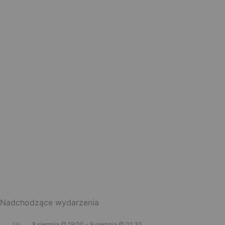
Nadchodzące wydarzenia
8 sierpnia @ 19:00
-
9 sierpnia @ 01:30
SIE