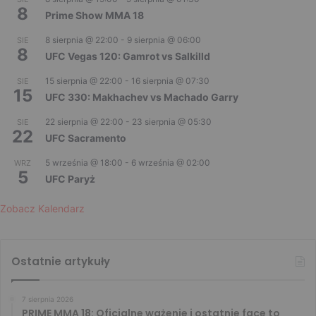
8
Prime Show MMA 18
8 sierpnia @ 22:00
-
9 sierpnia @ 06:00
SIE
8
UFC Vegas 120: Gamrot vs Salkilld
15 sierpnia @ 22:00
-
16 sierpnia @ 07:30
SIE
15
UFC 330: Makhachev vs Machado Garry
22 sierpnia @ 22:00
-
23 sierpnia @ 05:30
SIE
22
UFC Sacramento
5 września @ 18:00
-
6 września @ 02:00
WRZ
5
UFC Paryż
Zobacz Kalendarz
Ostatnie artykuły
7 sierpnia 2026
PRIME MMA 18: Oficjalne ważenie i ostatnie face to