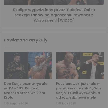
Szeliga wygwizdany przez kibiców! Ostra
reakcja fanów po ogłoszeniu rewanżu z
Wrzoskiem! [WIDEO]
Powiązane artykuły
Don Kasjo poznał rywala
Pudzianowski już znalazł
na FAME 32. Bartosz
pierwszego rywala? „Don
Szachta przeciwnikiem
Kasjo” rzucił wyzwanie, a
Króla
odpowiedź mówi wiele
6 sierpnia 2026
8 lipca 2026