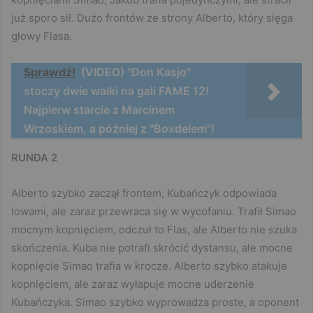
już sporo sił. Dużo frontów ze strony Alberto, który sięga
głowy Flasa.
Sprawdź!
(VIDEO) "Don Kasjo"
stoczy dwie walki na gali FAME 12!
Najpierw starcie z Marcinem
Wrzoskiem, a później z "Boxdelem"!
RUNDA 2
Alberto szybko zaczął frontem, Kubańczyk odpowiada
lowami, ale zaraz przewraca się w wycofaniu. Trafił Simao
mocnym kopnięciem, odczuł to Flas, ale Alberto nie szuka
skończenia. Kuba nie potrafi skrócić dystansu, ale mocne
kopnięcie Simao trafia w krocze. Alberto szybko atakuje
kopnięciem, ale zaraz wyłapuje mocne uderzenie
Kubańczyka. Simao szybko wyprowadza proste, a oponent