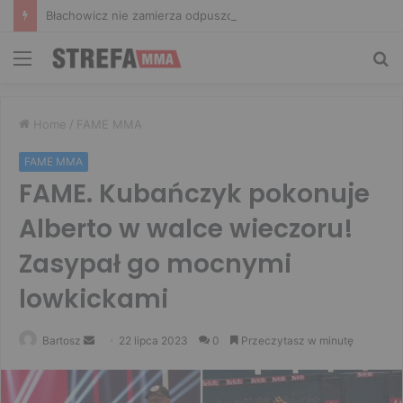
Błachowicz nie zamierza odpuszczać. Odpowiedział na słowa Whittakera!
Menu
Sz
Home
/
FAME MMA
FAME MMA
FAME. Kubańczyk pokonuje
Alberto w walce wieczoru!
Zasypał go mocnymi
lowkickami
Send
Bartosz
22 lipca 2023
0
Przeczytasz w minutę
an
email