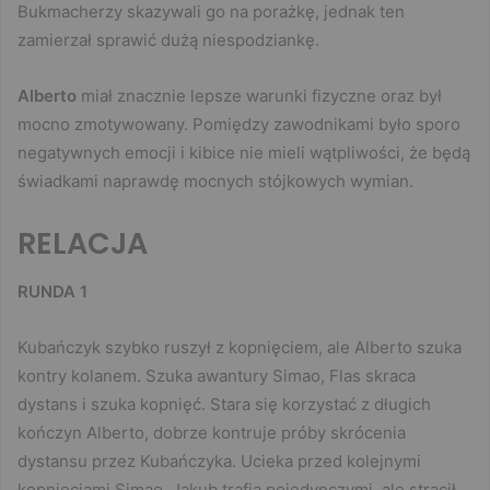
Bukmacherzy skazywali go na porażkę, jednak ten
zamierzał sprawić dużą niespodziankę.
Alberto
miał znacznie lepsze warunki fizyczne oraz był
mocno zmotywowany. Pomiędzy zawodnikami było sporo
negatywnych emocji i kibice nie mieli wątpliwości, że będą
świadkami naprawdę mocnych stójkowych wymian.
RELACJA
RUNDA 1
Kubańczyk szybko ruszył z kopnięciem, ale Alberto szuka
kontry kolanem. Szuka awantury Simao, Flas skraca
dystans i szuka kopnięć. Stara się korzystać z długich
kończyn Alberto, dobrze kontruje próby skrócenia
dystansu przez Kubańczyka. Ucieka przed kolejnymi
kopnięciami Simao, Jakub trafia pojedynczymi, ale stracił