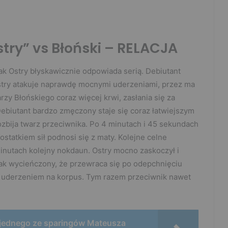
stry” vs Błoński – RELACJA
ak Ostry błyskawicznie odpowiada serią. Debiutant
Ostry atakuje naprawdę mocnymi uderzeniami, przez ma
zy Błońskiego coraz więcej krwi, zasłania się za
ebiutant bardzo zmęczony staje się coraz łatwiejszym
rozbija twarz przeciwnika. Po 4 minutach i 45 sekundach
statkiem sił podnosi się z maty. Kolejne celne
inutach kolejny nokdaun. Ostry mocno zaskoczył i
ak wycieńczony, że przewraca się po odepchnięciu
m uderzeniem na korpus. Tym razem przeciwnik nawet
 jednego ze sparingów Mateusza