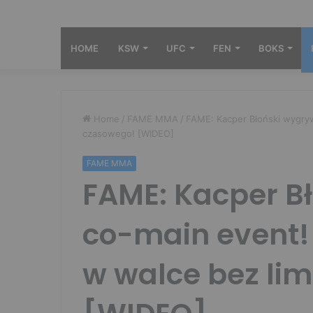
HOME
KSW
UFC
FEN
BOKS
Home
/
FAME MMA
/
FAME: Kacper Błoński wygryw
czasowego! [WIDEO]
FAME MMA
FAME: Kacper B
co-main event! 
w walce bez li