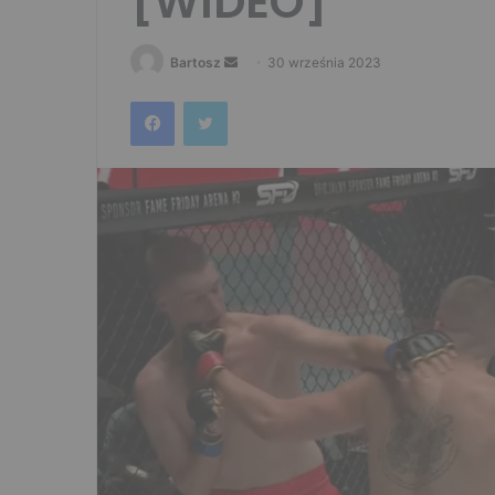
[WIDEO]
Send
Bartosz
30 września 2023
an
Facebook
Twitter
email