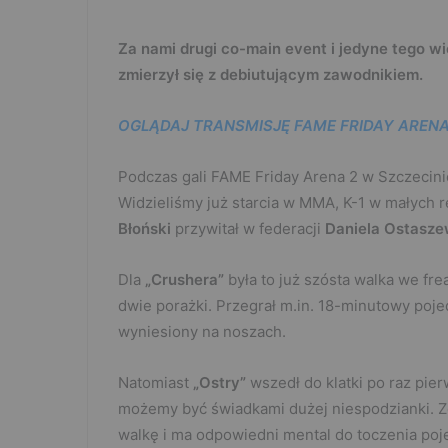
Za nami drugi co-main event i jedyne tego w
zmierzył się z debiutującym zawodnikiem.
OGLĄDAJ TRANSMISJĘ FAME FRIDAY ARENA
Podczas gali FAME Friday Arena 2 w Szczecini
Widzieliśmy już starcia w MMA, K-1 w małych r
Błoński
przywitał w federacji
Daniela Ostasze
Dla
„Crushera”
była to już szósta walka we fre
dwie porażki. Przegrał m.in. 18-minutowy poj
wyniesiony na noszach.
Natomiast
„Ostry”
wszedł do klatki po raz pie
możemy być świadkami dużej niespodzianki. Z
walkę i ma odpowiedni mental do toczenia po