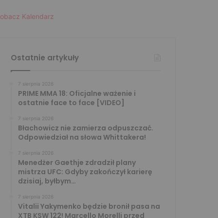
obacz Kalendarz
Ostatnie artykuły
7 sierpnia 2026
PRIME MMA 18: Oficjalne ważenie i
ostatnie face to face [VIDEO]
7 sierpnia 2026
Błachowicz nie zamierza odpuszczać.
Odpowiedział na słowa Whittakera!
7 sierpnia 2026
Menedżer Gaethje zdradził plany
mistrza UFC: Gdyby zakończył karierę
dzisiaj, byłbym…
7 sierpnia 2026
Vitalii Yakymenko będzie bronił pasa na
XTB KSW 122! Marcello Morelli przed