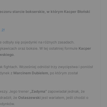
ieczoru starcie bokserskie, w którym Kacper Błoński
 2!
e odbyły się pojedynki na różnych zasadach.
ękawicach oraz boksie. W tej ostatniej formule
Kacper
wskiego
.
ak fightach. Wcześniej odniósł trzy zwycięstwa i poniósł
edynek z
Marcinem Dubielem
, po którym został
rwszy. Jego trener
„Zadyma”
zapowiadał jednak, że
dradził, że
Ostaszewski
jest wariatem, jeśli chodzi o
jedynków.