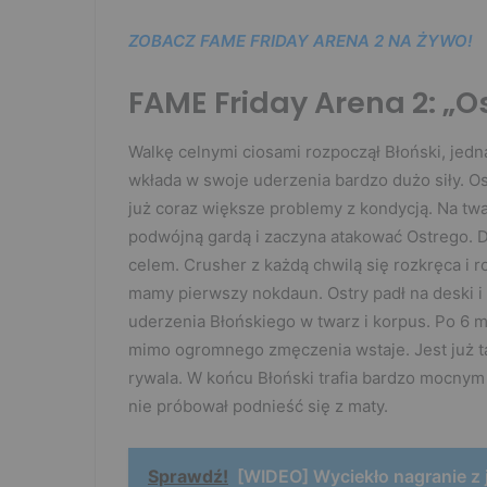
ZOBACZ FAME FRIDAY ARENA 2 NA ŻYWO!
FAME Friday Arena 2: „O
Walkę celnymi ciosami rozpoczął Błoński, jedn
wkłada w swoje uderzenia bardzo dużo siły. 
już coraz większe problemy z kondycją. Na twar
podwójną gardą i zaczyna atakować Ostrego. D
celem. Crusher z każdą chwilą się rozkręca i 
mamy pierwszy nokdaun. Ostry padł na deski i o
uderzenia Błońskiego w twarz i korpus. Po 6 m
mimo ogromnego zmęczenia wstaje. Jest już t
rywala. W końcu Błoński trafia bardzo mocny
nie próbował podnieść się z maty.
Sprawdź!
[WIDEO] Wyciekło nagranie z