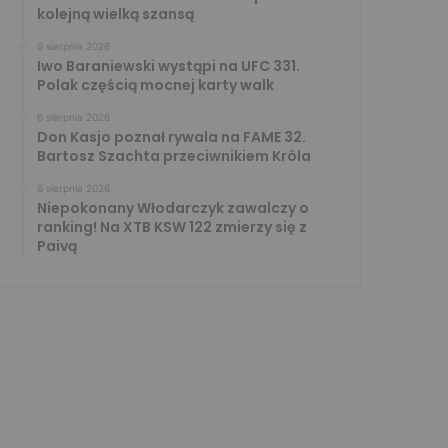
kolejną wielką szansą
6 sierpnia 2026
Iwo Baraniewski wystąpi na UFC 331.
Polak częścią mocnej karty walk
6 sierpnia 2026
Don Kasjo poznał rywala na FAME 32.
Bartosz Szachta przeciwnikiem Króla
6 sierpnia 2026
Niepokonany Włodarczyk zawalczy o
ranking! Na XTB KSW 122 zmierzy się z
Paivą