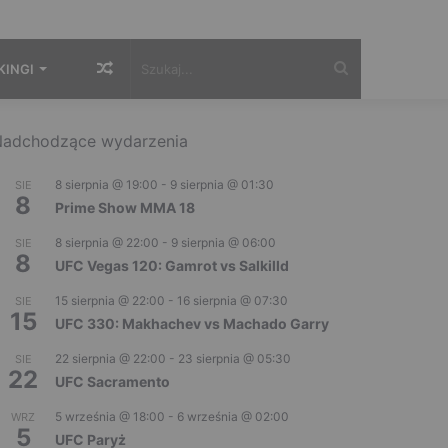
Losowy
Szukaj...
KINGI
artykuł
adchodzące wydarzenia
8 sierpnia @ 19:00
-
9 sierpnia @ 01:30
SIE
8
Prime Show MMA 18
8 sierpnia @ 22:00
-
9 sierpnia @ 06:00
SIE
8
UFC Vegas 120: Gamrot vs Salkilld
15 sierpnia @ 22:00
-
16 sierpnia @ 07:30
SIE
15
UFC 330: Makhachev vs Machado Garry
22 sierpnia @ 22:00
-
23 sierpnia @ 05:30
SIE
22
UFC Sacramento
5 września @ 18:00
-
6 września @ 02:00
WRZ
5
UFC Paryż