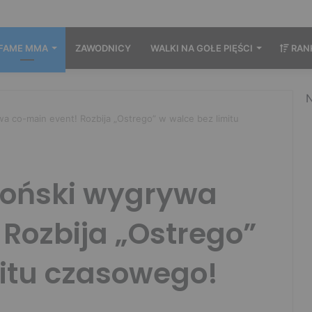
FAME MMA
ZAWODNICY
WALKI NA GOŁE PIĘŚCI
RAN
N
a co-main event! Rozbija „Ostrego” w walce bez limitu
łoński wygrywa
Rozbija „Ostrego”
mitu czasowego!