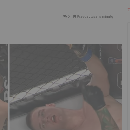
Z
0
Przeczytasz w minutę