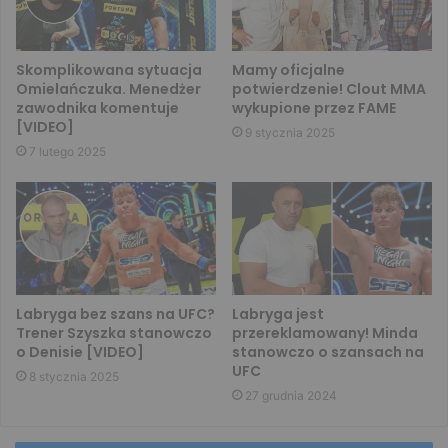
Skomplikowana sytuacja
Mamy oficjalne
Omielańczuka. Menedżer
potwierdzenie! Clout MMA
zawodnika komentuje
wykupione przez FAME
[VIDEO]
9 stycznia 2025
7 lutego 2025
Labryga bez szans na UFC?
Labryga jest
Trener Szyszka stanowczo
przereklamowany! Minda
o Denisie [VIDEO]
stanowczo o szansach na
UFC
8 stycznia 2025
27 grudnia 2024