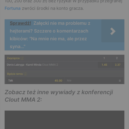
100, 200 oraz 300 zł) bez ryzyka! W przypadku przegranej
Fortuna
zwróci środki na konto gracza.
Sprawdź!
Załęcki nie ma problemu z
hejterami? Szczere o komentarzach
kibiców: "Na mnie nie ma, ale przez
syna…"
Zobacz też inne wywiady z konferencji
Clout MMA 2: