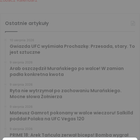
Ostatnie artykuły
10 sierpnia 2026
Gwiazda UFC wyśmiała Prochazkę: Przesada, stary. To
jest sztuczne
9 sierpnia 2026
Arab oszczędził Murańskiego po walce! W zamian
padła konkretna kwota
9 sierpnia 2026
Ryta nie wytrzymał po zachowaniu Murańskiego.
Mocne słowa Żołnierza
9 sierpnia 2026
Mateusz Gamrot pokonany w walce wieczoru! Salkilld
poddał Polaka na UFC Vegas 120
9 sierpnia 2026
PRIME 18: Arek Tańcula zerwał biceps! Bomba wygrał