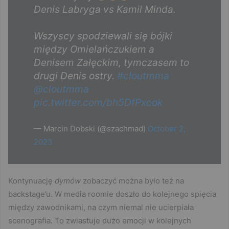
Denis Labryga vs Kamil Minda.
Wszyscy spodziewali się bójki
między Omielańczukiem a
Denisem Załęckim, tymczasem to
drugi Denis ostry.
#cloutmma
@cloutmma
pic.twitter.com/bh5DfPxook
— Marcin Dobski (@szachmad)
October 2,
2023
Kontynuację
dymów
zobaczyć można było też na
backstage’u. W media roomie doszło do kolejnego spięcia
między zawodnikami, na czym niemal nie ucierpiała
scenografia. To zwiastuje dużo emocji w kolejnych