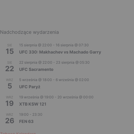
Nadchodzące wydarzenia
15 sierpnia @ 22:00
-
16 sierpnia @ 07:30
SIE
15
UFC 330: Makhachev vs Machado Garry
22 sierpnia @ 22:00
-
23 sierpnia @ 05:30
SIE
22
UFC Sacramento
5 września @ 18:00
-
6 września @ 02:00
WRZ
5
UFC Paryż
19 września @ 19:00
-
20 września @ 00:00
WRZ
19
XTB KSW 121
19:00
-
23:30
WRZ
26
FEN 63
Zobacz Kalendarz