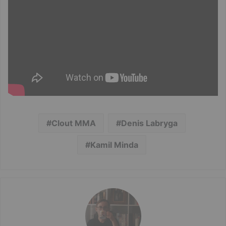
Clout MMA
Denis Labryga
Kamil Minda