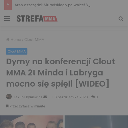
Arab oszczędził Murańskiego po walce! W zamian padła konkretna kwota
Menu
Sz
Home
/
Clout MMA
Clout MMA
Dymy na konferencji Clout
MMA 2! Minda i Labryga
mocno się spięli [WIDEO]
Send
Jakub Hryniewicz
3 października 2023
0
an
Przeczytasz w minutę
email