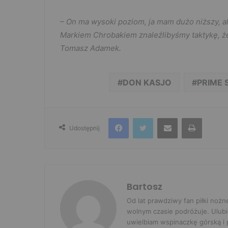
– On ma wysoki poziom, ja mam dużo niższy, a
Markiem Chrobakiem znaleźlibyśmy taktykę, ż
Tomasz Adamek.
DON KASJO
PRIME
Facebook
Twitter
Udostępnij przez e-mail
Drukuj
Udostępnij
Bartosz
Od lat prawdziwy fan piłki nożn
wolnym czasie podróżuje. Ulubi
uwielbiam wspinaczkę górską i p