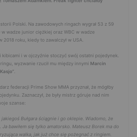
 z Tomaszem Adamkiem. Freak fighter chciałby
istorii Polski. Na zawodowych ringach wygrał 53 z 59
IBO w wadze junior ciężkiej oraz WBC w wadze
 w 2018 roku, kiedy to zawalczył w USA.
 kibicami i w ojczyźnie stoczyć swój ostatni pojedynek.
o ringu, wyzwanie rzucił mu między innymi
Marcin
Kasjo”
.
odarz federacji Prime Show MMA przyznał, że mógłby
jedynku. Zaznaczył, że były mistrz góruje nad nim
woje szanse:
 jakiegoś Bułgara ściągnie i go oklepie. Wiadomo, że
. Ja bawiłem się tylko amatorsko. Mateusz Borek ma do
yzująca walka, jak już chce się pożegnać z ringiem.