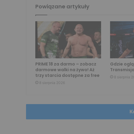
Powiązane artykuły
PRIME 18 za darmo – zobacz
Gdzie oglą
darmowe walki na żywo! Aż
Transmisja
trzy starcia dostępne za free
8 sierpnia 
8 sierpnia 2026
K