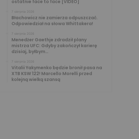
ostatnie face to face [VIDEO]
7 sierpnia 2026
Błachowicz nie zamierza odpuszczać.
Odpowiedział na słowa Whittakera!
7 sierpnia 2026
Menedżer Gaethje zdradził plany
mistrza UFC: Gdyby zakończył karierę
dzisiaj, byłbym…
7 sierpnia 2026
Vitalii Yakymenko będzie bronił pasa na
XTB KSW 122! Marcello Morelli przed
kolejną wielką szansą