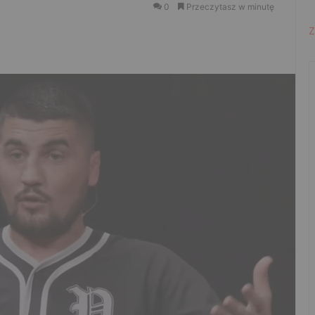
0
Przeczytasz w minutę
Z