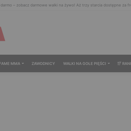
ać Prime MMA 18? Transmisja na żywo
FAME MMA
ZAWODNICY
WALKI NA GOŁE PIĘŚCI
RAN