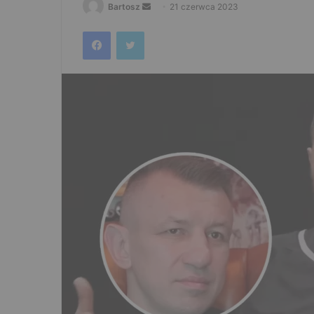
Send
Bartosz
21 czerwca 2023
an
Facebook
Twitter
email