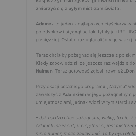
Kasjusz Życiński zgłasza gotowość do walki
zmierzyć się z byłym mistrzem świata.
Adamek
to jeden z najlepszych pięściarzy w h
pojedynków i sięgnął po taki tytuły jak IBF i 
półciężkiej. Ostatni raz oglądaliśmy go w akcji
Teraz chciałby pożegnać się jeszcze z polskimi
Kiedy zapowiedział, że jeszcze raz wejdzie d
Najman
. Teraz gotowość zgłosił również
„Don 
Przy okazji ostatniego programu „Zadyma” wł
zawalczyć z
Adamkiem
w jego pożegnalnym po
umiejętnościami, jednak widzi w tym starciu s
– Jak bardzo chce pożegnalną walkę, to nie, że
Adamek ma w ch*j umiejętności, jest mistrzem
mnie numer, może zadzwonić. To by była elektr