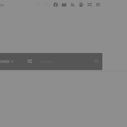
Facebook
YouTube
RSS
Zaloguj
Losowy
Sidebar
artykuł
Losowy
Szukaj...
KINGI
artykuł