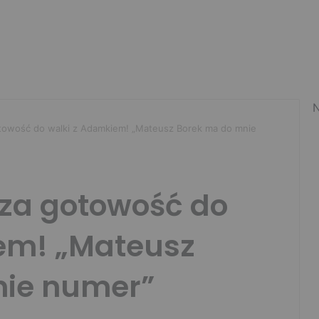
N
otowość do walki z Adamkiem! „Mateusz Borek ma do mnie
sza gotowość do
em! „Mateusz
nie numer”