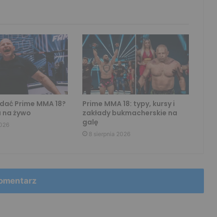
dać Prime MMA 18?
Prime MMA 18: typy, kursy i
 na żywo
zakłady bukmacherskie na
galę
2026
8 sierpnia 2026
omentarz