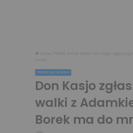
Home
/
PRIME SHOW MMA
/
Don Kasjo zgłasza g
numer”
PRIME SHOW MMA
Don Kasjo zgła
walki z Adamki
Borek ma do m