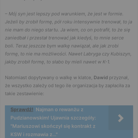
– Mój syn jest lepszy pod warunkiem, że jest w formie.
Jeżeli by zrobił formę, pół roku intensywnie trenował, to ja
nie mam do niego startu. Ja wiem, co on potrafił, to że się
zaniedbał i przestał trenować jak kiedyś, to mnie serce
boli. Teraz jeszcze bym walkę nawiązał, ale jak zrobi
formę, to nie ma możliwości. Nawet Labryga czy Kubiszyn,
jakby zrobił formę, to słabo by mieli nawet w K-1.
Natomiast dopytywany o walkę w klatce,
Dawid
przyznał,
że wszystko zależy od tego ile organizacja by zapłaciła za
takie zestawienie:
Sprawdź!
Najman o rewanżu z
Pudzianowskim! Ujawnia szczegóły:
"Mariuszowi skończył się kontrakt z
KSW i rozmawia z…"