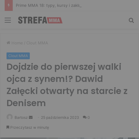
Prime MMA 18: typy, kursy i zakłady bukmacherskie na galę
Menu
Sz
Home
/
Clout MMA
Clout MMA
Dojdzie do pierwszej walki
ojca z synem!? Dawid
Załęcki otwarty na starcie z
Denisem
Send
Bartosz
25 października 2023
0
an
Przeczytasz w minutę
email