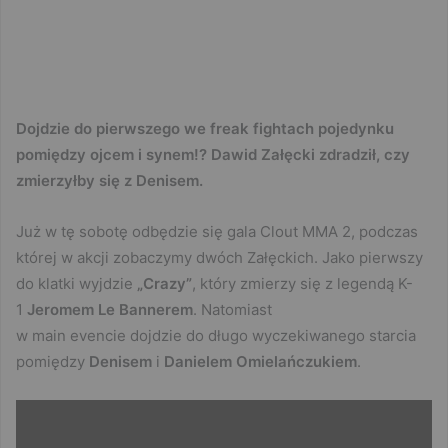
Dojdzie do pierwszego we freak fightach pojedynku
pomiędzy ojcem i synem!? Dawid Załęcki zdradził, czy
zmierzyłby się z Denisem.
Już w tę sobotę odbędzie się gala Clout MMA 2, podczas
której w akcji zobaczymy dwóch Załęckich. Jako pierwszy
do klatki wyjdzie
„Crazy”
, który zmierzy się z legendą K-
1
Jeromem Le Bannerem
. Natomiast
w main evencie dojdzie do długo wyczekiwanego starcia
pomiędzy
Denisem
i
Danielem Omielańczukiem
.