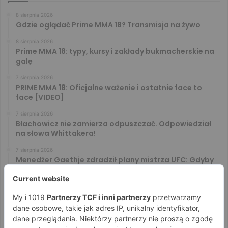
8 sierpnia 2026
Gdzie oglądać Prime MMA 18? Transmisja na żywo
8 sierpnia 2026
Prime MMA 18: typy, kursy i zakłady bukmacherskie na
galę
7 sierpnia 2026
PRIME MMA 18: Oficjalne ważenie i ostatnie face to
face [VIDEO]
7 sierpnia 2026
Błachowicz nie zamierza odpuszczać. Odpowiedział
na słowa Whittakera!
7 sierpnia 2026
Menedżer Gaethje zdradził plany mistrza UFC: Gdyby
zakończył karierę dzisiaj, byłbym…
7 sierpnia 2026
Vitalii Yakymenko będzie bronił pasa na XTB KSW 122!
Marcello Morelli przed kolejną wielką szansą
6 sierpnia 2026