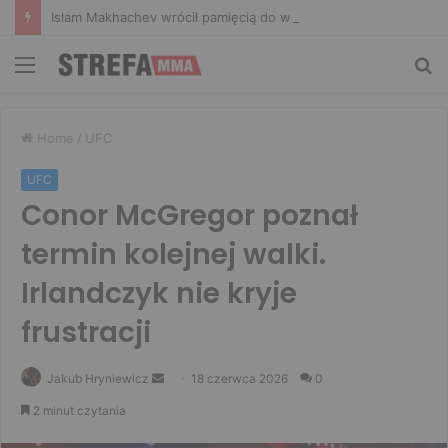
Islam Makhachev wrócił pamięcią do walki o drugi pas: Zrozumiałem, że czeka go długa noc
Menu
Sz
Home
/
UFC
UFC
Conor McGregor poznał
termin kolejnej walki.
Irlandczyk nie kryje
frustracji
Send
Jakub Hryniewicz
18 czerwca 2026
0
an
2 minut czytania
email