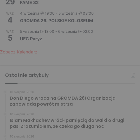
29
FAME 32
4 września @ 19:00
-
5 września @ 03:00
WRZ
4
GROMDA 26: POLSKIE KOLOSEUM
5 września @ 18:00
-
6 września @ 02:00
WRZ
5
UFC Paryż
Zobacz Kalendarz
Ostatnie artykuły
10 sierpnia 2026
Don Diego wraca na GROMDA 26! Organizacja
zapowiada powrót mistrza
10 sierpnia 2026
Islam Makhachev wrócił pamięcią do walki o drugi
pas: Zrozumiałem, że czeka go długa noc
10 sierpnia 2026