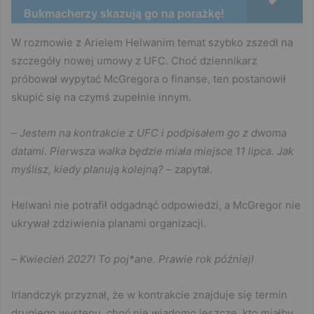
Bukmacherzy skazują go na porażkę!
W rozmowie z Arielem Helwanim temat szybko zszedł na
szczegóły nowej umowy z UFC. Choć dziennikarz
próbował wypytać McGregora o finanse, ten postanowił
skupić się na czymś zupełnie innym.
–
Jestem na kontrakcie z UFC i podpisałem go z dwoma
datami. Pierwsza walka będzie miała miejsce 11 lipca. Jak
myślisz, kiedy planują kolejną?
– zapytał.
Helwani nie potrafił odgadnąć odpowiedzi, a McGregor nie
ukrywał zdziwienia planami organizacji.
–
Kwiecień 2027! To poj*ane. Prawie rok później!
Irlandczyk przyznał, że w kontrakcie znajduje się termin
drugiego występu, choć nie wiadomo jeszcze, kto miałby