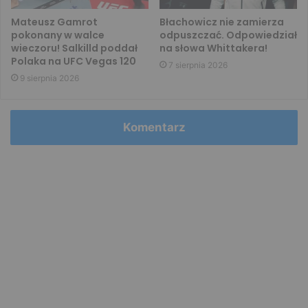
Mateusz Gamrot
Błachowicz nie zamierza
pokonany w walce
odpuszczać. Odpowiedział
wieczoru! Salkilld poddał
na słowa Whittakera!
Polaka na UFC Vegas 120
7 sierpnia 2026
9 sierpnia 2026
Komentarz