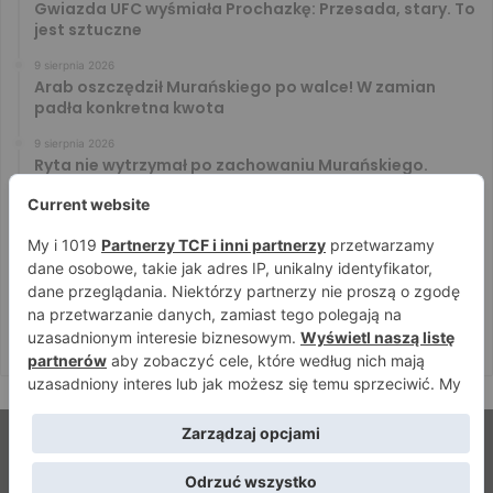
Gwiazda UFC wyśmiała Prochazkę: Przesada, stary. To
jest sztuczne
9 sierpnia 2026
Arab oszczędził Murańskiego po walce! W zamian
padła konkretna kwota
9 sierpnia 2026
Ryta nie wytrzymał po zachowaniu Murańskiego.
Mocne słowa Żołnierza
9 sierpnia 2026
Mateusz Gamrot pokonany w walce wieczoru! Salkilld
poddał Polaka na UFC Vegas 120
9 sierpnia 2026
PRIME 18: Arek Tańcula zerwał biceps! Bomba wygrał
walkę wieczoru
© Strefamma.pl 2026, Wszelkie prawa zastrzeżone |
Home
Redakcja
Kontakt