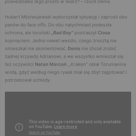
powiedziałeś tego prosto w twarz?
– rzucił Denis.
Hubert Mściwujewski wykorzystał sytuację i zaprosił obu
panów do
face offu
. Do obu natychmiast podeszła
ochrona, ale toruński
„Bad Boy”
postraszył
Ciosa
kopnięciem. Jedno nawet weszło, czego zresztą nie
omieszkał nie skomentować.
Denis
nie chciał zrobić
żadnej krzywdy Adrianowi, a we wszystko wmieszał się
też oczywiści
Natan Marcoń
.
„Kraken”
oblał Torunianina
wodą, gdyż według niego rywal miał się zbyt zagotować i
potrzebował ochłody.