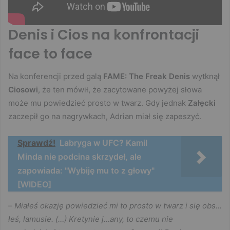
Denis i Cios na konfrontacji
face to face
Na konferencji przed galą
FAME: The Freak
Denis
wytknął
Ciosowi
, że ten mówił, że zacytowane powyżej słowa
może mu powiedzieć prosto w twarz. Gdy jednak
Załęcki
zaczepił go na nagrywkach, Adrian miał się zapeszyć.
Sprawdź!
Labryga w UFC? Kamil
Minda nie podcina skrzydeł, ale
zapowiada: "Wybiję mu to z głowy"
[WIDEO]
–
Miałeś okazję powiedzieć mi to prosto w twarz i się obs…
łeś, lamusie. (…) Kretynie j…any, to czemu nie