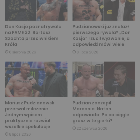
Don Kasjo poznał rywala
Pudzianowski już znalazł
na FAME 32. Bartosz
pierwszego rywala? „Don
Szachta przeciwnikiem
Kasjo” rzucił wyzwanie, a
Króla
odpowiedź mówi wiele
6 sierpnia 2026
8 lipca 2026
Mariusz Pudzianowski
Pudzian zaczepił
przerwał milczenie.
Marconia. Natan
Jednym wpisem
odpowiada: Po co ciągle
praktycznie rozwiał
grasz w te gierki?
wszelkie spekulacje
22 czerwca 2026
8 lipca 2026