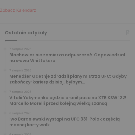
Zobacz Kalendarz
Ostatnie artykuły
7 sierpnia 2026
Błachowicz nie zamierza odpuszczać. Odpowiedział
na słowa Whittakera!
7 sierpnia 2026
Menedżer Gaethje zdradził plany mistrza UFC: Gdyby
zakończył karierę dzisiaj, byłbym…
7 sierpnia 2026
Vitalii Yakymenko będzie bronił pasa na XTB KSW 122!
Marcello Morelli przed kolejną wielką szansą
6 sierpnia 2026
Iwo Baraniewski wystąpi na UFC 331. Polak częścią
mocnej karty walk
6 sierpnia 2026