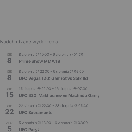
Nadchodzące wydarzenia
8 sierpnia @ 19:00
-
9 sierpnia @ 01:30
SIE
8
Prime Show MMA 18
8 sierpnia @ 22:00
-
9 sierpnia @ 06:00
SIE
8
UFC Vegas 120: Gamrot vs Salkilld
15 sierpnia @ 22:00
-
16 sierpnia @ 07:30
SIE
15
UFC 330: Makhachev vs Machado Garry
22 sierpnia @ 22:00
-
23 sierpnia @ 05:30
SIE
22
UFC Sacramento
5 września @ 18:00
-
6 września @ 02:00
WRZ
5
UFC Paryż