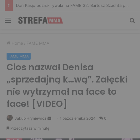
Don Kasjo poznał rywala na FAME 32. Bartosz Szachta przeciwnikiem Króla
Menu
Sz
Home
/
FAME MMA
FAME MMA
Cios nazwał Denisa
„sprzedajną k…wą”. Załęcki
nie wytrzymał na face to
face! [VIDEO]
Send
Jakub Hryniewicz
1 października 2024
0
an
Przeczytasz w minutę
email