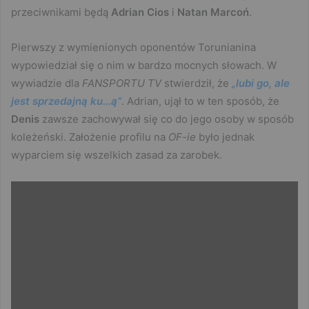
przeciwnikami będą
Adrian Cios
i
Natan Marcoń
.
Pierwszy z wymienionych oponentów Torunianina
wypowiedział się o nim w bardzo mocnych słowach. W
wywiadzie dla
FANSPORTU TV
stwierdził, że
„lubi go, ale
jest sprzedajną ku…ą”
. Adrian, ujął to w ten sposób, że
Denis
zawsze zachowywał się co do jego osoby w sposób
koleżeński. Założenie profilu na
OF-ie
było jednak
wyparciem się wszelkich zasad za zarobek.