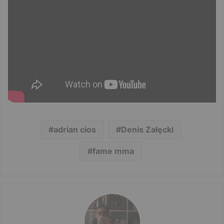
adrian cios
Denis Załęcki
fame mma