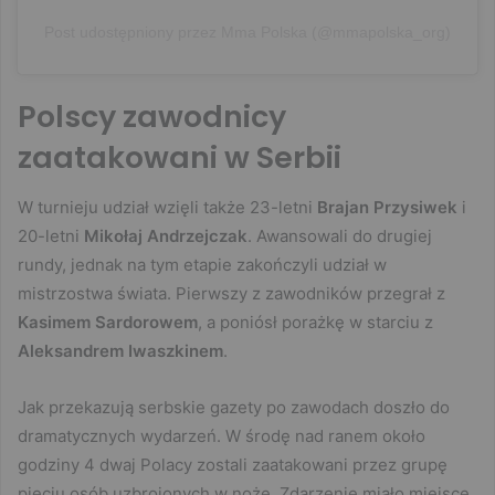
Post udostępniony przez Mma Polska (@mmapolska_org)
Polscy zawodnicy
zaatakowani w Serbii
W turnieju udział wzięli także 23-letni
Brajan Przysiwek
i
20-letni
Mikołaj
Andrzejczak
. Awansowali do drugiej
rundy, jednak na tym etapie zakończyli udział w
mistrzostwa świata. Pierwszy z zawodników przegrał z
Kasimem Sardorowem
, a poniósł porażkę w starciu z
Aleksandrem Iwaszkinem
.
Jak przekazują serbskie gazety po zawodach doszło do
dramatycznych wydarzeń. W środę nad ranem około
godziny 4 dwaj Polacy zostali zaatakowani przez grupę
pięciu osób uzbrojonych w noże. Zdarzenie miało miejsce