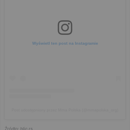
Wyświetl ten post na Instagramie
Post udostępniony przez Mma Polska (@mmapolska_org)
Źródło: blic.rs