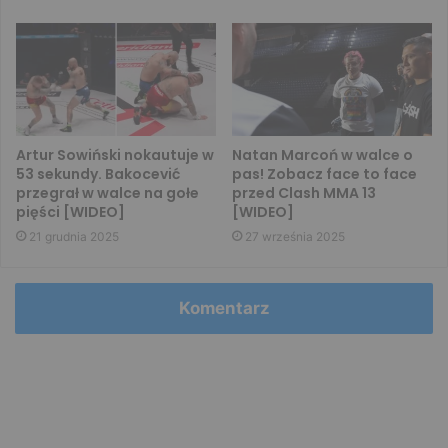
Artur Sowiński nokautuje w
Natan Marcoń w walce o
53 sekundy. Bakocević
pas! Zobacz face to face
przegrał w walce na gołe
przed Clash MMA 13
pięści [WIDEO]
[WIDEO]
21 grudnia 2025
27 września 2025
Komentarz