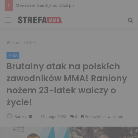
Menedżer Gaethje zdradził plany mistrza UFC: Gdyby zakończył karierę dzisiaj, byłbym…
Menu
Sz
Home
/
MMA
MMA
Brutalny atak na polskich
zawodników MMA! Raniony
nożem 23-latek walczy o
życie!
Send
Bartosz
16 lutego 2023
0
Przeczytasz w minutę
an
email