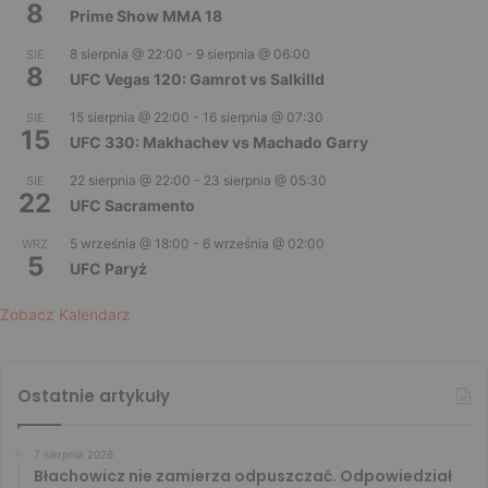
8
Prime Show MMA 18
8 sierpnia @ 22:00
-
9 sierpnia @ 06:00
SIE
8
UFC Vegas 120: Gamrot vs Salkilld
15 sierpnia @ 22:00
-
16 sierpnia @ 07:30
SIE
15
UFC 330: Makhachev vs Machado Garry
22 sierpnia @ 22:00
-
23 sierpnia @ 05:30
SIE
22
UFC Sacramento
5 września @ 18:00
-
6 września @ 02:00
WRZ
5
UFC Paryż
Zobacz Kalendarz
Ostatnie artykuły
7 sierpnia 2026
Błachowicz nie zamierza odpuszczać. Odpowiedział