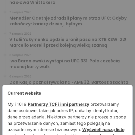
na słowa Whittakera!
7 sierpnia 2026
Menedżer Gaethje zdradził plany mistrza UFC: Gdyby
zakończył karierę dzisiaj, byłbym…
7 sierpnia 2026
Vitalii Yakymenko będzie bronił pasa na XTB KSW 122!
Marcello Morelli przed kolejną wielką szansą
6 sierpnia 2026
Iwo Baraniewski wystąpi na UFC 331. Polak częścią
mocnej karty walk
6 sierpnia 2026
Don Kasjo poznał rywala na FAME 32. Bartosz Szachta
przeciwnikiem Króla
6 sierpnia 2026
Niepokonany Włodarczyk zawalczy o ranking! Na XTB
KSW 122 zmierzy się z Paivą
5 sierpnia 2026
Mateusz DON DIEGO Kubiszyn o rywalu na GROMDA 26.
Kibice typują trzy nazwiska