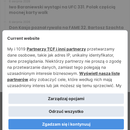
6 sierpnia 2026
Iwo Baraniewski wystąpi na UFC 331. Polak częścią
mocnej karty walk
6 sierpnia 2026
Don Kasjo poznał rywala na FAME 32. Bartosz Szachta
przeciwnikiem Króla
6 sierpnia 2026
Niepokonany Włodarczyk zawalczy o ranking! Na XTB
KSW 122 zmierzy się z Paivą
5 sierpnia 2026
Mateusz DON DIEGO Kubiszyn o rywalu na GROMDA 26.
Kibice typują trzy nazwiska
© Strefamma.pl 2026, Wszelkie prawa zastrzeżone |
Home
Redakcja
Kontakt
Facebook
YouTube
RSS