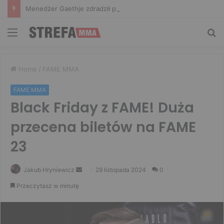
Menedżer Gaethje zdradził plany mistrza UFC: Gdyby zakończył karierę dzisiaj, byłbym…
Menu
Sz
Home
/
FAME MMA
FAME MMA
Black Friday z FAME! Duża
przecena biletów na FAME
23
Send
Jakub Hryniewicz
29 listopada 2024
0
an
Przeczytasz w minutę
email