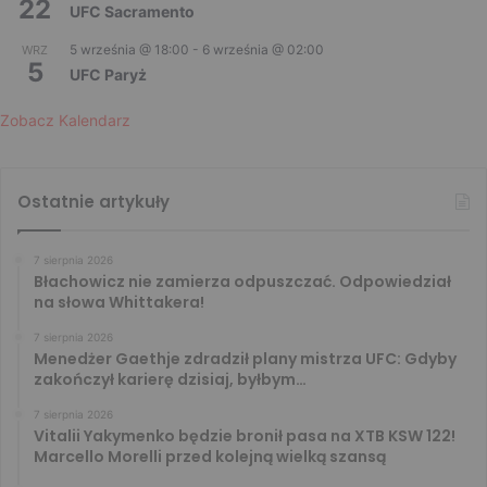
22
UFC Sacramento
5 września @ 18:00
-
6 września @ 02:00
WRZ
5
UFC Paryż
Zobacz Kalendarz
Ostatnie artykuły
7 sierpnia 2026
Błachowicz nie zamierza odpuszczać. Odpowiedział
na słowa Whittakera!
7 sierpnia 2026
Menedżer Gaethje zdradził plany mistrza UFC: Gdyby
zakończył karierę dzisiaj, byłbym…
7 sierpnia 2026
Vitalii Yakymenko będzie bronił pasa na XTB KSW 122!
Marcello Morelli przed kolejną wielką szansą