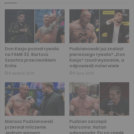
Don Kasjo poznał rywala
Pudzianowski już znalazł
na FAME 32. Bartosz
pierwszego rywala? „Don
Szachta przeciwnikiem
Kasjo” rzucił wyzwanie, a
Króla
odpowiedź mówi wiele
6 sierpnia 2026
8 lipca 2026
Mariusz Pudzianowski
Pudzian zaczepił
przerwał milczenie.
Marconia. Natan
Jednym wpisem
odpowiada: Po co ciągle