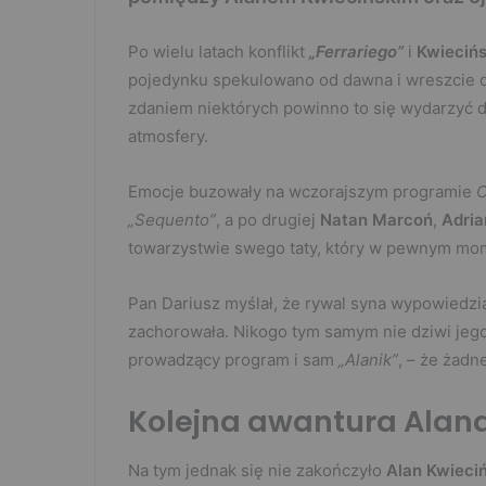
Po wielu latach konflikt
„Ferrariego”
i
Kwieciń
pojedynku spekulowano od dawna i wreszcie do
zdaniem niektórych powinno to się wydarzyć d
atmosfery.
Emocje buzowały na wczorajszym programie
„Sequento”
, a po drugiej
Natan Marcoń
,
Adria
towarzystwie swego taty, który w pewnym m
Pan Dariusz myślał, że rywal syna wypowiedzi
zachorowała. Nikogo tym samym nie dziwi jego 
prowadzący program i sam
„Alanik”
, – że żadn
Kolejna awantura Alana
Na tym jednak się nie zakończyło
Alan Kwieciń