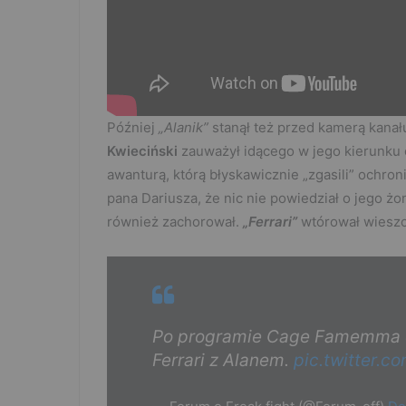
Później
„Alanik”
stanął też przed kamerą kana
Kwieciński
zauważył idącego w jego kierunku
awanturą, którą błyskawicznie „zgasili” ochron
pana Dariusza, że nic nie powiedział o jego żon
również zachorował.
„Ferrari”
wtórował wiesz
Po programie Cage Famemma d
Ferrari z Alanem.
pic.twitter