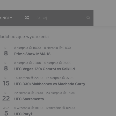
Losowy
Szukaj...
KINGI
artykuł
adchodzące wydarzenia
8 sierpnia @ 19:00
-
9 sierpnia @ 01:30
SIE
8
Prime Show MMA 18
8 sierpnia @ 22:00
-
9 sierpnia @ 06:00
SIE
8
UFC Vegas 120: Gamrot vs Salkilld
15 sierpnia @ 22:00
-
16 sierpnia @ 07:30
SIE
15
UFC 330: Makhachev vs Machado Garry
22 sierpnia @ 22:00
-
23 sierpnia @ 05:30
SIE
22
UFC Sacramento
5 września @ 18:00
-
6 września @ 02:00
WRZ
5
UFC Paryż