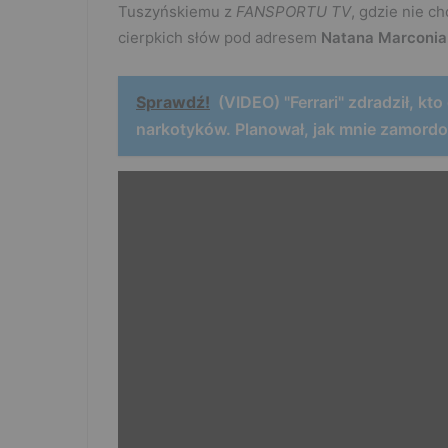
Tuszyńskiemu z
FANSPORTU TV
, gdzie nie c
cierpkich słów pod adresem
Natana Marconia
Sprawdź!
(VIDEO) "Ferrari" zdradził, kt
narkotyków. Planował, jak mnie zamord