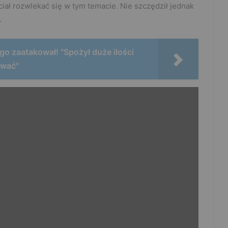
hciał rozwlekać się w tym temacie. Nie szczędził jednak
.
o go zaatakował! "Spożył duże ilości
ować"