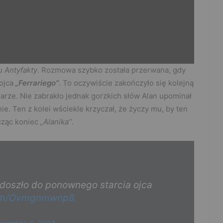
łu
Antyfakty
. Rozmowa szybko została przerwana, gdy
 ojca
„Ferrariego”
. To oczywiście zakończyło się kolejną
iarze. Nie zabrakło jednak gorzkich słów Alan upominał
ie. Ten z kolei wściekle krzyczał, że życzy mu, by ten
cząc koniec
„Alanika”
.
oszło do ponownego starcia ojca
.com/Ovmgnmwnp8