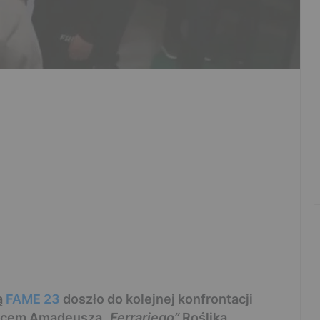
ą
FAME 23
doszło do kolejnej konfrontacji
ojcem Amadeusza
„Ferrariego”
Roślika.