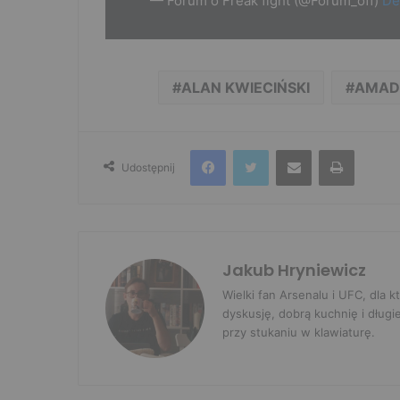
— Forum o Freak fight (@Forum_off)
De
ALAN KWIECIŃSKI
AMADE
Facebook
Twitter
Udostępnij przez e-mail
Drukuj
Udostępnij
Jakub Hryniewicz
Wielki fan Arsenalu i UFC, dla
dyskusję, dobrą kuchnię i długi
przy stukaniu w klawiaturę.