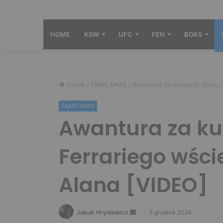
HOME
KSW
UFC
FEN
BOKS
Home
/
FAME MMA
/
Awantura za kulisami! Ojciec
FAME MMA
Awantura za kul
Ferrariego wści
Alana [VIDEO]
Send
Jakub Hryniewicz
5 grudnia 2024