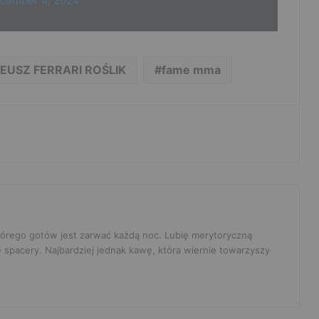
cember 4, 2024
USZ FERRARI ROŚLIK
fame mma
 którego gotów jest zarwać każdą noc. Lubię merytoryczną
e spacery. Najbardziej jednak kawę, która wiernie towarzyszy