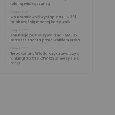
kolejną wielką szansą
6 sierpnia 2026
Iwo Baraniewski wystąpi na UFC 331.
Polak częścią mocnej karty walk
6 sierpnia 2026
Don Kasjo poznał rywala na FAME 32.
Bartosz Szachta przeciwnikiem Króla
6 sierpnia 2026
Niepokonany Włodarczyk zawalczy o
ranking! Na XTB KSW 122 zmierzy się z
Paivą