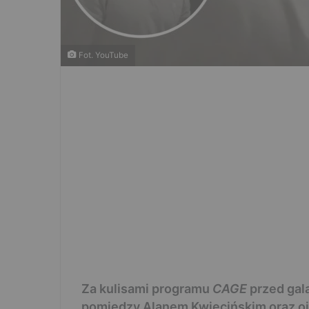
Fot. YouTube
Za kulisami programu
CAGE
przed gal
pomiędzy Alanem Kwiecińskim oraz 