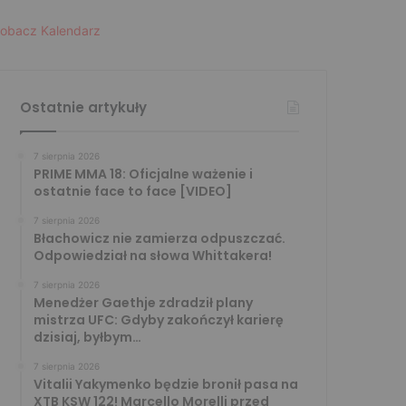
obacz Kalendarz
Ostatnie artykuły
7 sierpnia 2026
PRIME MMA 18: Oficjalne ważenie i
ostatnie face to face [VIDEO]
7 sierpnia 2026
Błachowicz nie zamierza odpuszczać.
Odpowiedział na słowa Whittakera!
7 sierpnia 2026
Menedżer Gaethje zdradził plany
mistrza UFC: Gdyby zakończył karierę
dzisiaj, byłbym…
7 sierpnia 2026
Vitalii Yakymenko będzie bronił pasa na
XTB KSW 122! Marcello Morelli przed