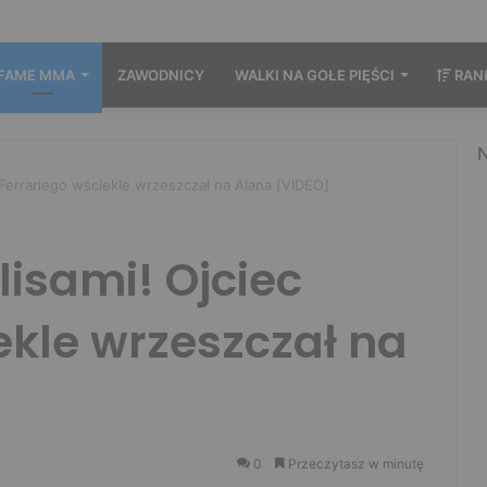
FAME MMA
ZAWODNICY
WALKI NA GOŁE PIĘŚCI
RAN
N
 Ferrariego wściekle wrzeszczał na Alana [VIDEO]
isami! Ojciec
ekle wrzeszczał na
0
Przeczytasz w minutę