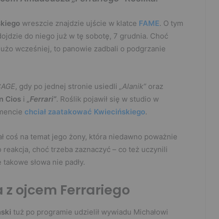
skiego
wreszcie znajdzie ujście w klatce
FAME
. O tym
jdzie do niego już w tę sobotę, 7 grudnia. Choć
użo wcześniej, to panowie zadbali o podgrzanie
CAGE
, gdy po jednej stronie usiedli
„Alanik”
oraz
n Cios
i
„Ferrari”
. Roślik pojawił się w studio w
omencie
chciał zaatakować Kwiecińskiego
.
ał coś na temat jego żony, która niedawno poważnie
reakcja, choć trzeba zaznaczyć – co też uczynili
e takowe słowa nie padły.
 z ojcem Ferrariego
ski
tuż po programie udzielił wywiadu Michałowi